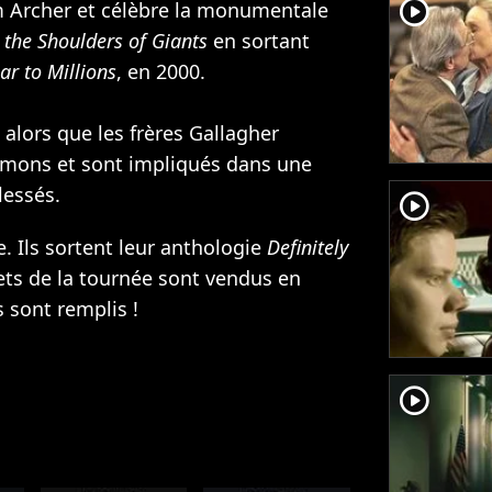
player2
m Archer et célèbre la monumentale
 the Shoulders of Giants
en sortant
ar to Millions
, en 2000.
 alors que les frères Gallagher
émons et sont impliqués dans une
lessés.
player2
e. Ils sortent leur anthologie
Definitely
ets de la tournée sont vendus en
s sont remplis !
player2