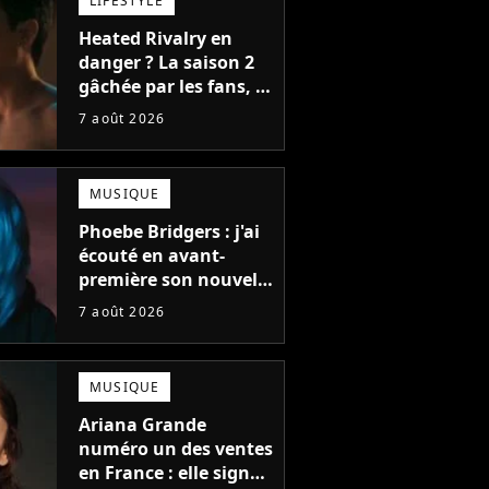
LIFESTYLE
Heated Rivalry en
danger ? La saison 2
gâchée par les fans, le
créateur pousse un
7 août 2026
coup de gueule
MUSIQUE
Phoebe Bridgers : j'ai
écouté en avant-
première son nouvel
album, c'est le bijou
7 août 2026
de la fin d'été
MUSIQUE
Ariana Grande
numéro un des ventes
en France : elle signe