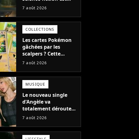
complètement raté,
7 août 2026
mais il aurait pu être
encore pire à cause de
son acteur
COLLECTIONS
Les cartes Pokémon
gâchées par les
scalpers ? Cette
technique géniale
7 août 2026
d'un magasin pour
ruiner les revendeurs
MUSIQUE
Le nouveau single
d'Angèle va
totalement dérouter
le public, et c'est une
7 août 2026
bonne chose