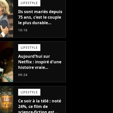
LIFESTYLE
Ils sont mariés depuis
75 ans, c'est le couple
le plus durable
d'Hollywood : "Nous
10:16
avons avancé jour
après jour, et les jours
se sont transformés
LIFESTYLE
en décennies"
Aujourd'hui sur
Netflix : inspiré d'une
histoire vraie
glaçante, c'est l'un
09:24
des meilleurs films du
21ème siècle
LIFESTYLE
Ce soir à la télé : noté
24%, ce film de
science-fiction est