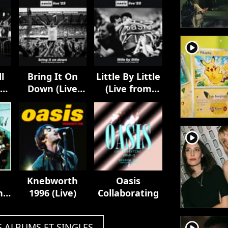
player2
l
Bring It On
Little By Little
m
Down (Live
(Live from
from
London, 2
)
Edinburgh, 9
August '25)
August '25)
player2
Knebworth
Oasis
n
1996 (Live)
Collaborating
ed
player2
S ALBUMS ET SINGLES