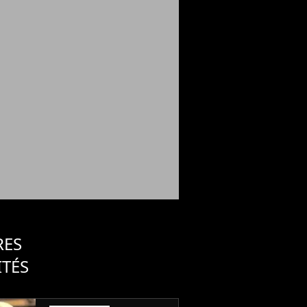
RES
ITÉS