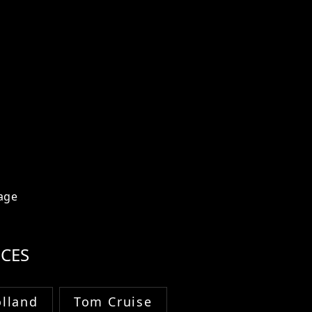
age
CES
lland
Tom Cruise