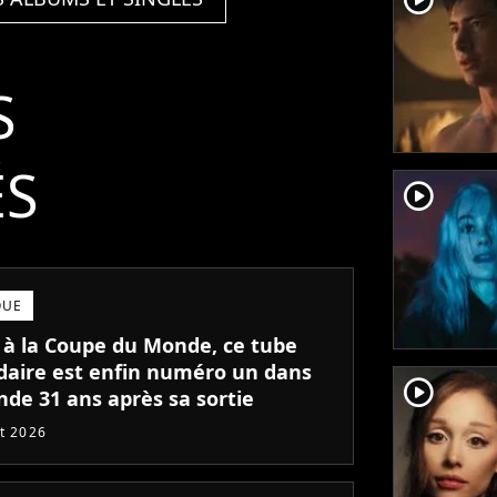
S
ÉS
player2
QUE
 à la Coupe du Monde, ce tube
daire est enfin numéro un dans
player2
nde 31 ans après sa sortie
et 2026