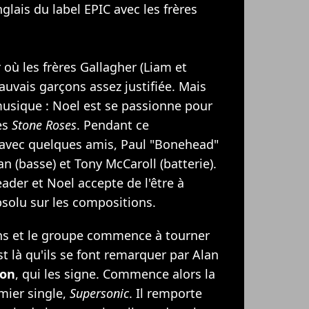
lais du label EPIC avec les frères
 où les frères Gallagher (Liam et
uvais garçons assez justifiée. Mais
 musique : Noel est se passionne pour
des
Stone Roses
. Pendant ce
avec quelques amis, Paul "Bonehead"
n (basse) et Tony McCaroll (batterie).
ader et Noel accepte de l'être à
bsolu sur les compositions.
s et le groupe commence à tourner
st là qu'ils se font remarquer par Alan
ion
, qui les signe. Commence alors la
mier single,
Supersonic
. Il remporte