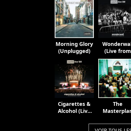
Morning Glory
Wonderwal
(Unplugged)
(Live fro
Dublin, 16
August '25
Cigarettes &
The
Alcohol (Live
Masterpla
from
(Remaster
Manchester,
Edition)
VOIR TOUS LE