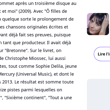
sommet après un troisième disque au
 et moi" (2009). Avec "Ô filles de
en quelque sorte le prolongement de
des chansons originales écrites et
nt déjà fait ses preuves, puisque
en tant que producteur. Il avait déjà
r "Bretonne". Sur le livret, on
Lire l
e Christophe Miossec, lui aussi
xtes, tout comme Sophie Delila, jeune
rcury (Universal Music), et dont le
s 2013. Le résultat est somme toute
reize pistes parmi lesquelles on
, "Sixième continent", "Tout a une