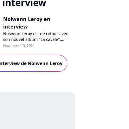
interview
Nolwenn Leroy en
interview
Nolwenn Leroy est de retour avec
son nouvel album "La cavale",
produit par Benjamin Biolay. En
November 13, 2021
interview sur Pure Charts, la
chanteuse se confie sur son besoin
de renouveau, raconte son
'interview de Nolwenn Leroy
engagement contre le mal logement
et revient sur sa tendre chanson
pour son fils.