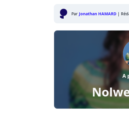
Par
Jonathan HAMARD
|
Réd
A 
Nolwe