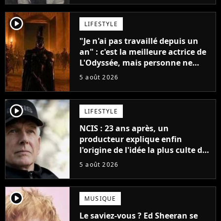
player2
LIFESTYLE
"Je n'ai pas travaillé depuis un
an" : c'est la meilleure actrice de
L'Odyssée, mais personne ne
veut lui donner de rôle au
5 août 2026
cinéma
player2
LIFESTYLE
NCIS : 23 ans après, un
producteur explique enfin
l'origine de l'idée la plus culte de
la série (et on ne parle pas du
5 août 2026
bateau)
player2
MUSIQUE
Le saviez-vous ? Ed Sheeran se