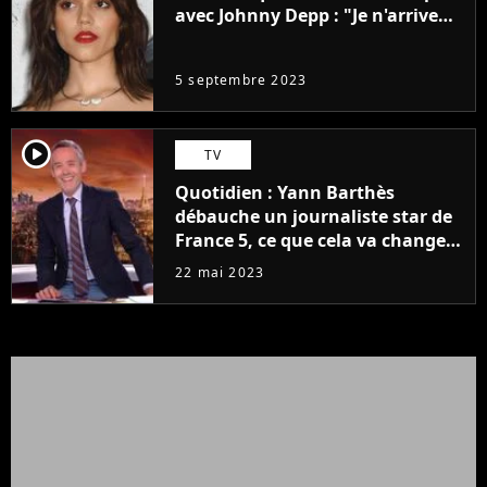
avec Johnny Depp : "Je n'arrive
même pas..."
5 septembre 2023
player2
TV
Quotidien : Yann Barthès
débauche un journaliste star de
France 5, ce que cela va changer
à la rentrée
22 mai 2023