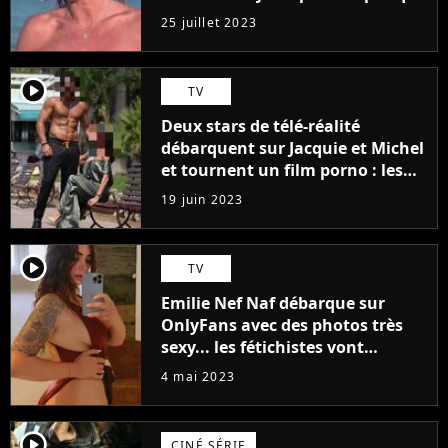
j'arriverais à le faire..."
25 juillet 2023
player2
TV
Deux stars de télé-réalité
débarquent sur Jacquie et Michel
et tournent un film porno : les
premières images du tournage
19 juin 2023
(exclu)
player2
TV
Emilie Nef Naf débarque sur
OnlyFans avec des photos très
sexy... les fétichistes vont
prendre leur pied !
4 mai 2023
player2
CINÉ SÉRIE