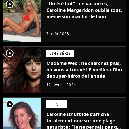
player2
"Un été hot" : en vacances,
Caroline Margeridon oublie tout,
même son maillot de bain
7 août 2023
player2
CINÉ SÉRIE
Madame Web : ne cherchez plus,
on vous a trouvé LE meilleur film
de super-héros de l'année
12 février 2024
player2
TV
Caroline Ithurbide s'affiche
totalement nue sur une plage
naturiste : "je ne pensais pas que