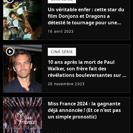
Un véritable enfer : cette star du
film Donjons et Dragons a
détesté le tournage pour une
raison très spéciale
16 avril 2023
player2
CINÉ SÉRIE
10 ans après la mort de Paul
Walker, son frère fait des
révélations bouleversantes sur la
réaction des acteurs de Fast and
26 novembre 2023
Furious
Miss France 2024 : la gagnante
déjà annoncée ! (Et ce n'est pas
un simple pronostic)