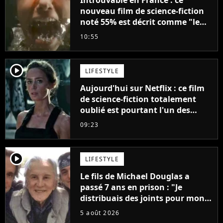
Introuvable en France : ce
nouveau film de science-fiction
noté 55% est décrit comme "le
plus stupide de l'année"
10:55
player2
LIFESTYLE
Aujourd'hui sur Netflix : ce film
de science-fiction totalement
oublié est pourtant l'un des
meilleurs des années 2010
09:23
player2
LIFESTYLE
Le fils de Michael Douglas a
passé 7 ans en prison : "Je
distribuais des joints pour mon
père"
5 août 2026