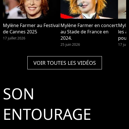
Mylène Farmer au Festival
Mylène Farmer en concert
Mylè
de Cannes 2025
au Stade de France en
les a
2024.
pour
17 juillet 2026
25 juin 2026
17 jui
VOIR TOUTES LES VIDÉOS
SON
ENTOURAGE