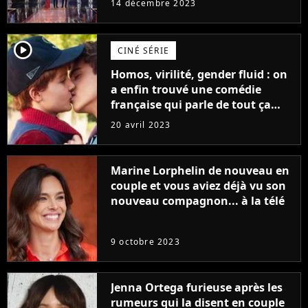
14 décembre 2023
player2
CINÉ SÉRIE
Homos, virilité, gender fluid : on
a enfin trouvé une comédie
française qui parle de tout ça
sans être super ringarde
20 avril 2023
Marine Lorphelin de nouveau en
couple et vous aviez déjà vu son
nouveau compagnon... à la télé
9 octobre 2023
Jenna Ortega furieuse après les
rumeurs qui la disent en couple