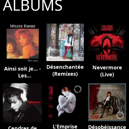
ALBUMS
Désenchantée
Nevermore
Ainsi soit je... -
(Remixes)
(Live)
Les
instrumentaux
L'Emprise
Désobéissance
Cendres de