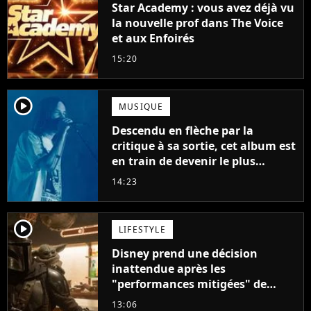
Star Academy : vous avez déjà vu
la nouvelle prof dans The Voice
et aux Enfoirés
15:20
player2
MUSIQUE
Descendu en flèche par la
critique à sa sortie, cet album est
en train de devenir le plus
populaire de son auteur
14:23
player2
LIFESTYLE
Disney prend une décision
inattendue après les
"performances mitigées" de
Vaiana et The Mandalorian &
13:06