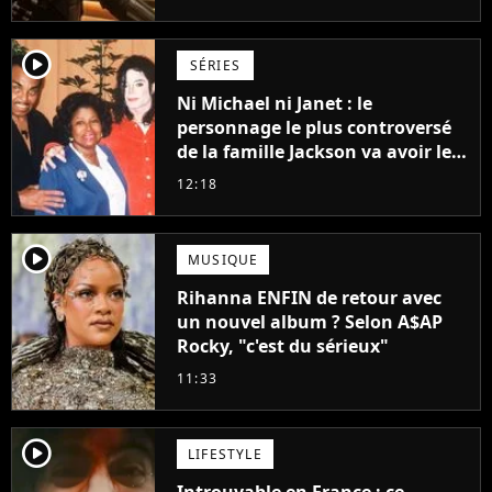
Grogu au box-office
player2
SÉRIES
Ni Michael ni Janet : le
personnage le plus controversé
de la famille Jackson va avoir le
droit à sa propre série
12:18
player2
MUSIQUE
Rihanna ENFIN de retour avec
un nouvel album ? Selon A$AP
Rocky, "c'est du sérieux"
11:33
player2
LIFESTYLE