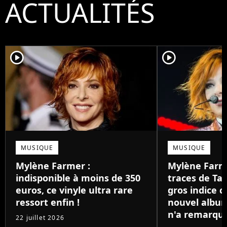
ACTUALITÉS
player2
player2
MUSIQUE
MUSIQUE
Mylène Farmer :
Mylène Farme
indisponible à moins de 350
traces de Tay
euros, ce vinyle ultra rare
gros indice c
ressort enfin !
nouvel albu
n'a remarqu
22 juillet 2026