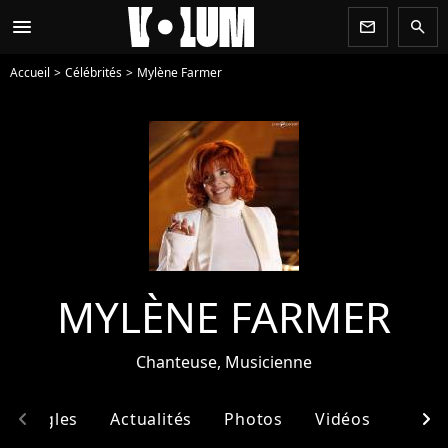
menu
newsletter
search
Accueil
Célébrités
Mylène Farmer
MYLÈNE FARMER
Chanteuse, Musicienne
chevron_left
chevron_right
& Singles
Actualités
Photos
Vidéos
Ento