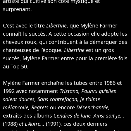
artiste qui cultive son coté mystique et
surprenant.
C’est avec le titre
Libertine
, que Mylène Farmer
connaît le succès. A cette occasion elle adopte les
cheveux roux, qui contribuent à la démarquer des
chanteuses de l’époque.
Libertine
est un gros
succès, Mylène Farmer entre pour la première fois
au Top 50.
Mylène Farmer enchaîne les tubes entre 1986 et
1992 avec notamment
Tristana, Pourvu qu'elles
soient douces, Sans contrefaçon, Je t'aime
mélancolie, Regrets
ou encore
Désenchantée,
extraits des albums
Cendres de lune, Ainsi soit je…
(1988)
et L'Autre…
(1991), ces deux derniers