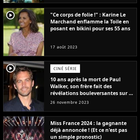
player2
"Ce corps de folie !" : Karine Le
Marchand enflamme la Toile en
posant en bikini pour ses 55 ans
17 août 2023
player2
CINÉ SÉRIE
10 ans après la mort de Paul
Walker, son frère fait des
révélations bouleversantes sur la
réaction des acteurs de Fast and
26 novembre 2023
Furious
Miss France 2024 : la gagnante
déjà annoncée ! (Et ce n'est pas
un simple pronostic)