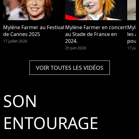
Mylène Farmer au Festival
Mylène Farmer en concert
Mylè
de Cannes 2025
au Stade de France en
les a
2024.
pour
17 juillet 2026
25 juin 2026
17 jui
VOIR TOUTES LES VIDÉOS
SON
ENTOURAGE