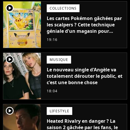
player2
COLLECTIONS
Les cartes Pokémon gâchées par
les scalpers ? Cette technique
géniale d'un magasin pour
ruiner les revendeurs
19:16
player2
MUSIQUE
Le nouveau single d'Angèle va
totalement dérouter le public, et
c'est une bonne chose
18:04
player2
LIFESTYLE
Heated Rivalry en danger ? La
saison 2 gâchée par les fans, le