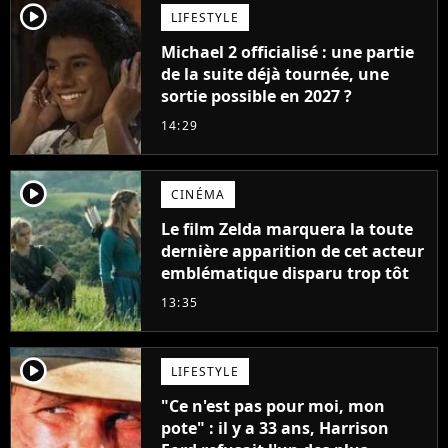
player2
LIFESTYLE
Michael 2 officialisé : une partie
de la suite déjà tournée, une
sortie possible en 2027 ?
14:29
player2
CINÉMA
Le film Zelda marquera la toute
dernière apparition de cet acteur
emblématique disparu trop tôt
13:35
player2
LIFESTYLE
"Ce n'est pas pour moi, mon
pote" : il y a 33 ans, Harrison