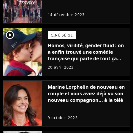
14 décembre 2023
player2
CINÉ SÉRIE
Homos, virilité, gender fluid : on
a enfin trouvé une comédie
française qui parle de tout ça
sans être super ringarde
20 avril 2023
Marine Lorphelin de nouveau en
couple et vous aviez déjà vu son
nouveau compagnon... à la télé
9 octobre 2023