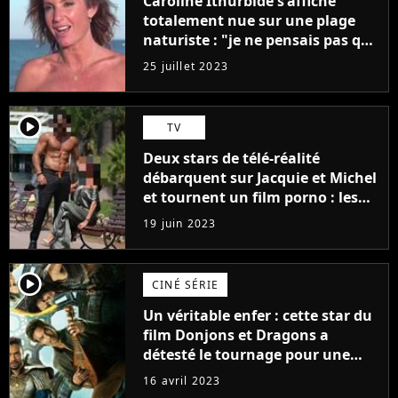
Caroline Ithurbide s'affiche
totalement nue sur une plage
naturiste : "je ne pensais pas que
j'arriverais à le faire..."
25 juillet 2023
player2
TV
Deux stars de télé-réalité
débarquent sur Jacquie et Michel
et tournent un film porno : les
premières images du tournage
19 juin 2023
(exclu)
player2
CINÉ SÉRIE
Un véritable enfer : cette star du
film Donjons et Dragons a
détesté le tournage pour une
raison très spéciale
16 avril 2023