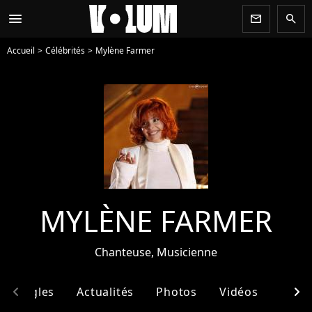
menu
newsletter
search
Accueil
Célébrités
Mylène Farmer
MYLÈNE FARMER
Chanteuse, Musicienne
chevron_left
chevron_right
& Singles
Actualités
Photos
Vidéos
Ento