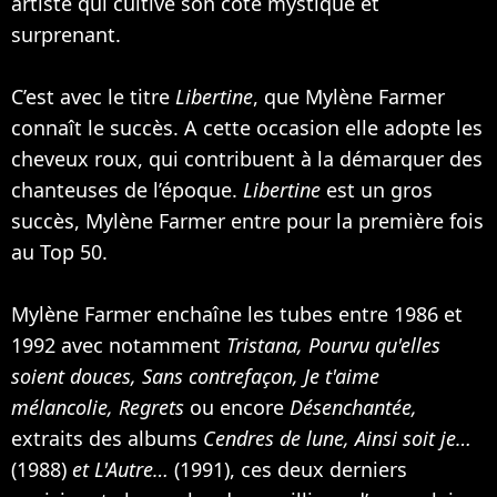
artiste qui cultive son coté mystique et
surprenant.
C’est avec le titre
Libertine
, que Mylène Farmer
connaît le succès. A cette occasion elle adopte les
cheveux roux, qui contribuent à la démarquer des
chanteuses de l’époque.
Libertine
est un gros
succès, Mylène Farmer entre pour la première fois
au Top 50.
Mylène Farmer enchaîne les tubes entre 1986 et
1992 avec notamment
Tristana, Pourvu qu'elles
soient douces, Sans contrefaçon, Je t'aime
mélancolie, Regrets
ou encore
Désenchantée,
extraits des albums
Cendres de lune, Ainsi soit je…
(1988)
et L'Autre…
(1991), ces deux derniers