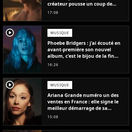
créateur pousse un coup de
gueule
17:08
player2
MUSIQUE
Phoebe Bridgers : j'ai écouté en
avant-première son nouvel
album, c'est le bijou de la fin
d'été
16:26
player2
MUSIQUE
Ariana Grande numéro un des
ventes en France : elle signe le
meilleur démarrage de sa
carrière avec son album Petal
15:08