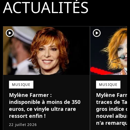
ACTUALITÉS
player2
player2
MUSIQUE
MUSIQUE
Mylène Farmer :
Mylène Farme
indisponible à moins de 350
traces de Tay
euros, ce vinyle ultra rare
gros indice c
ressort enfin !
nouvel albu
n'a remarqu
22 juillet 2026