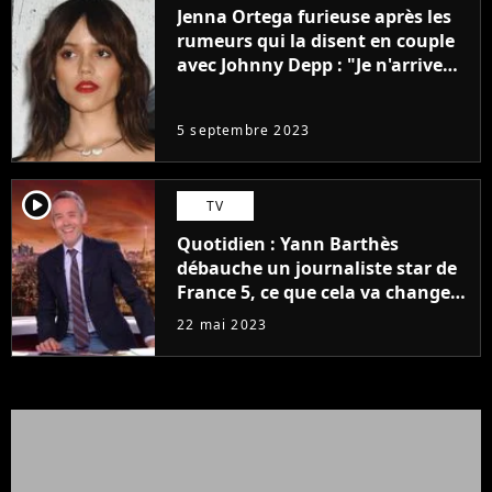
Jenna Ortega furieuse après les
rumeurs qui la disent en couple
avec Johnny Depp : "Je n'arrive
même pas..."
5 septembre 2023
player2
TV
Quotidien : Yann Barthès
débauche un journaliste star de
France 5, ce que cela va changer
à la rentrée
22 mai 2023