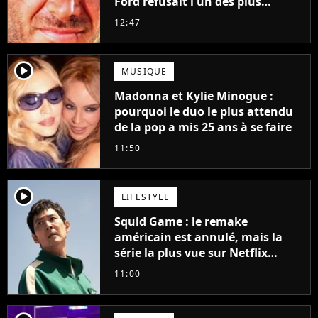
Ford refusait l'un des plus
grands succès de tous les temps
12:47
player2
MUSIQUE
Madonna et Kylie Minogue :
pourquoi le duo le plus attendu
de la pop a mis 25 ans à se faire
11:50
player2
LIFESTYLE
Squid Game : le remake
américain est annulé, mais la
série la plus vue sur Netflix
pourrait avoir une version
11:00
française