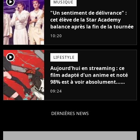
player2
MUSIQUE
"Un sentiment de délivrance" :
cet élève de la Star Academy
balance après la fin de la tournée
10:20
player2
LIFESTYLE
Aujourd'hui en streaming : ce
film adapté d'un anime et noté
98% est à voir absolument...
sinon vous ne comprendrez plus
09:24
la série
DERNIÈRES NEWS