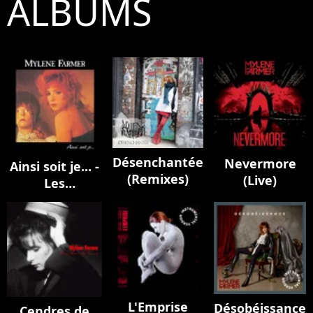
ALBUMS
Désenchantée
Nevermore
Ainsi soit je... -
(Remixes)
(Live)
Les
instrumentaux
L'Emprise
Désobéissance
Cendres de