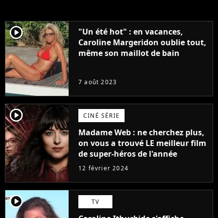
player2
"Un été hot" : en vacances,
Caroline Margeridon oublie tout,
même son maillot de bain
7 août 2023
player2
CINÉ SÉRIE
Madame Web : ne cherchez plus,
on vous a trouvé LE meilleur film
de super-héros de l'année
12 février 2024
player2
TV