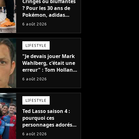
Cringes ou bluffantes
? Pour les 30 ans de
Pokémon, adidas
dévoile une énorme
6 août 2026
collection de sneakers
et je ne sais pas quoi
en penser
LIFESTYLE
"Je devais jouer Mark
Wahlberg, c'était une
erreur" : Tom Holland,
la star de Spider-Man,
6 août 2026
ne referait pas ce
blockbuster
LIFESTYLE
Ted Lasso saison 4 :
pourquoi ces
personnages adorés
des fans ne sont pas
6 août 2026
dans la suite ?