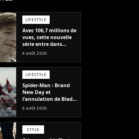
LIFESTYLE
Avec 106,7 millions de
vues, cette nouvelle
série entre dans
l'histoire de Netflix en
6 août 2026
seulement 48 jours
LIFESTYLE
Spider-Man : Brand
New Day et
l'annulation de Blade
montrent que Marvel
6 août 2026
n'est plus capable de
faire quoi que ce soit
de simple
STYLE