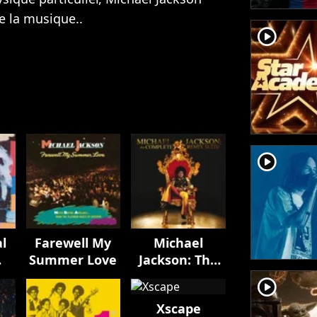
e la musique..
player2
player2
al
Farewell My
Michael
Summer Love
Jackson: The
Complete
player2
Remix Suite
Xscape