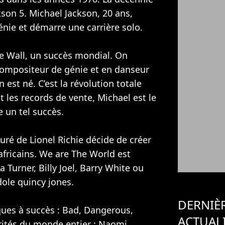
kson 5. Michael Jackson, 20 ans,
énie et démarre une carrière solo.
he Wall, un succès mondial. On
ompositeur de génie et en danseur
n est né. C’est la révolution totale
at les records de vente, Michael est le
e un tel succès.
ouré de
Lionel Richie
décide de créer
fricains. We are The World est
a Turner
,
Billy Joel
, Barry White ou
ole quincy jones.
DERNIÈ
sques à succès : Bad, Dangerous,
ACTUAL
brités du monde entier :
Naomi