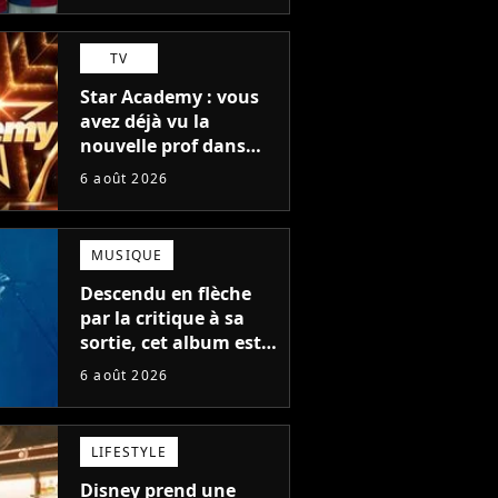
TV
Star Academy : vous
avez déjà vu la
nouvelle prof dans
The Voice et aux
6 août 2026
Enfoirés
MUSIQUE
Descendu en flèche
par la critique à sa
sortie, cet album est
en train de devenir le
6 août 2026
plus populaire de son
auteur
LIFESTYLE
Disney prend une