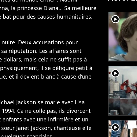
nna
, la princesse Diana… Sa meilleure
 se bat pour des causes humanitaires,
player2
ui nuire. Deux accusations pour
 sa réputation. Les affaires sont
 dollars, mais cela ne suffit pas à
hysiquement, il se défigure petit à
player2
ue, et il devient blanc à cause d’une
ichael Jackson se marie avec Lisa
en 1994. Ca ne colle pas, ils divorcent
x enfants avec une infirmière et un
player2
a sœur
Janet Jackson
, chanteuse elle
e quelques scandales.