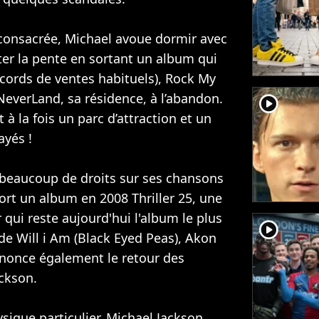
 consacrée, Michael avoue dormir avec
ter la pente en sortant un album qui
cords de ventes habituels), Rock My
e NeverLand, sa résidence, à l’abandon.
player2
 à la fois un parc d’attraction et un
ayés !
 beaucoup de droits sur ses chansons
sort un album en 2008 Thriller 25, une
 qui reste aujourd'hui l'album le plus
player2
 de
Will i Am
(
Black Eyed Peas
),
Akon
nonce également le retour des
ackson.
sique particulier, Michael Jackson