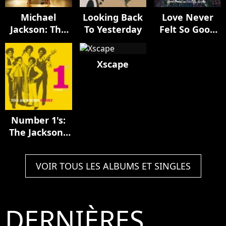
Michael
Looking Back
Love Never
Jackson: The
To Yesterday
Felt So Good
Complete
(remixes)
Remix Suite
Xscape
Number 1's:
The Jacksons
Story
VOIR TOUS LES ALBUMS ET SINGLES
DERNIÈRES