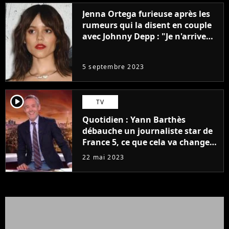
Jenna Ortega furieuse après les
rumeurs qui la disent en couple
avec Johnny Depp : "Je n'arrive
même pas..."
5 septembre 2023
player2
TV
Quotidien : Yann Barthès
débauche un journaliste star de
France 5, ce que cela va changer
à la rentrée
22 mai 2023