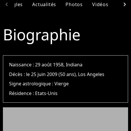
chevron_left
chevron_right
& Singles
Actualités
Photos
Vidéos
Ento
Biographie
Naissance :
29 août 1958, Indiana
Décès :
le 25 juin 2009 (50 ans), Los Angeles
Signe astrologique :
Vierge
Résidence :
Etats-Unis