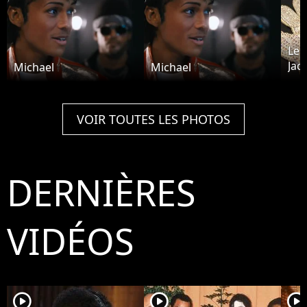
Le 
Jac
Michael
Michael
plu
VOIR TOUTES LES PHOTOS
DERNIÈRES
VIDÉOS
player2
player2
player2