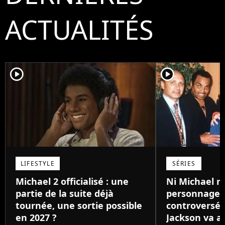
ACTUALITÉS
player2
player2
LIFESTYLE
SÉRIES
Michael 2 officialisé : une
Ni Michael ni
partie de la suite déjà
personnage l
tournée, une sortie possible
controversé d
en 2027 ?
Jackson va av