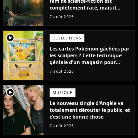
film de science-fiction est
complètement raté, mais il
aurait pu être encore pire à
7 août 2026
cause de son acteur
player2
COLLECTIONS
Les cartes Pokémon gâchées par
les scalpers ? Cette technique
géniale d'un magasin pour
ruiner les revendeurs
7 août 2026
player2
MUSIQUE
Le nouveau single d'Angèle va
totalement dérouter le public, et
c'est une bonne chose
7 août 2026