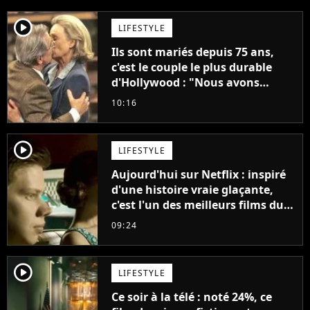
player2
LIFESTYLE
Ils sont mariés depuis 75 ans,
c'est le couple le plus durable
d'Hollywood : "Nous avons
avancé jour après jour, et les
10:16
jours se sont transformés en
décennies"
player2
LIFESTYLE
Aujourd'hui sur Netflix : inspiré
d'une histoire vraie glaçante,
c'est l'un des meilleurs films du
21ème siècle
09:24
player2
LIFESTYLE
Ce soir à la télé : noté 24%, ce