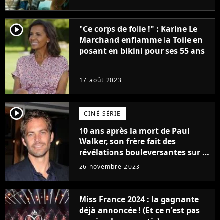
player2
"Ce corps de folie !" : Karine Le
Marchand enflamme la Toile en
posant en bikini pour ses 55 ans
17 août 2023
player2
CINÉ SÉRIE
10 ans après la mort de Paul
Walker, son frère fait des
révélations bouleversantes sur la
réaction des acteurs de Fast and
26 novembre 2023
Furious
Miss France 2024 : la gagnante
déjà annoncée ! (Et ce n'est pas