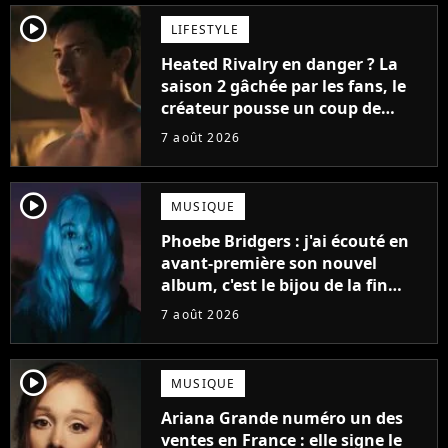
player2
LIFESTYLE
Heated Rivalry en danger ? La
saison 2 gâchée par les fans, le
créateur pousse un coup de
gueule
7 août 2026
player2
MUSIQUE
Phoebe Bridgers : j'ai écouté en
avant-première son nouvel
album, c'est le bijou de la fin
d'été
7 août 2026
player2
MUSIQUE
Ariana Grande numéro un des
ventes en France : elle signe le