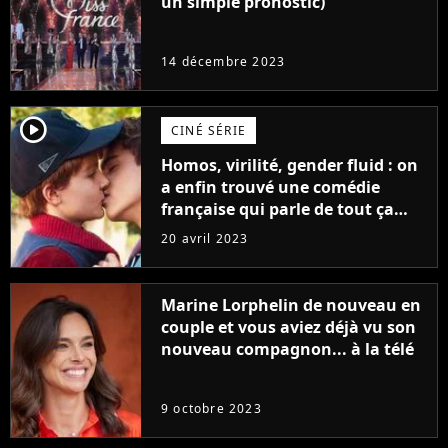
un simple pronostic)
14 décembre 2023
player2
CINÉ SÉRIE
Homos, virilité, gender fluid : on
a enfin trouvé une comédie
française qui parle de tout ça
sans être super ringarde
20 avril 2023
Marine Lorphelin de nouveau en
couple et vous aviez déjà vu son
nouveau compagnon... à la télé
9 octobre 2023