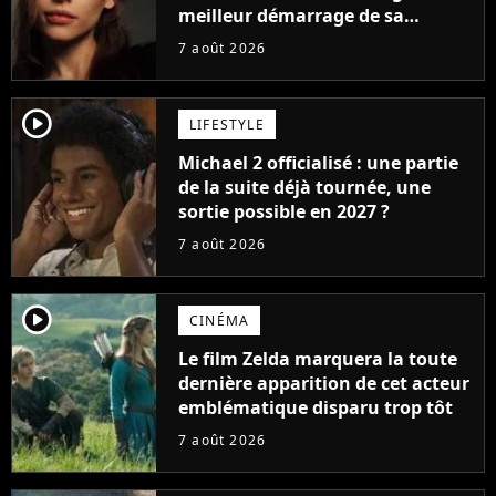
meilleur démarrage de sa
carrière avec son album Petal
7 août 2026
player2
LIFESTYLE
Michael 2 officialisé : une partie
de la suite déjà tournée, une
sortie possible en 2027 ?
7 août 2026
player2
CINÉMA
Le film Zelda marquera la toute
dernière apparition de cet acteur
emblématique disparu trop tôt
7 août 2026