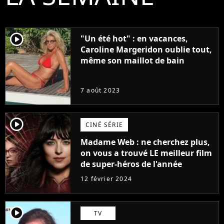
player2
"Un été hot" : en vacances,
Caroline Margeridon oublie tout,
même son maillot de bain
7 août 2023
player2
CINÉ SÉRIE
Madame Web : ne cherchez plus,
on vous a trouvé LE meilleur film
de super-héros de l'année
12 février 2024
player2
TV