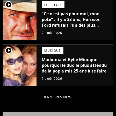
player2
LIFESTYLE
"Ce n'est pas pour moi, mon
pote" : il y a 33 ans, Harrison
Ford refusait l'un des plus
grands succès de tous les temps
7 août 2026
player2
MUSIQUE
Madonna et Kylie Minogue :
pourquoi le duo le plus attendu
de la pop a mis 25 ans à se faire
7 août 2026
DERNIÈRES NEWS