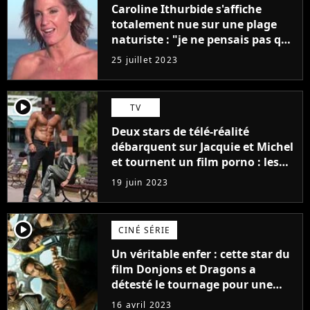
Caroline Ithurbide s'affiche
totalement nue sur une plage
naturiste : "je ne pensais pas que
j'arriverais à le faire..."
25 juillet 2023
player2
TV
Deux stars de télé-réalité
débarquent sur Jacquie et Michel
et tournent un film porno : les
premières images du tournage
19 juin 2023
(exclu)
player2
CINÉ SÉRIE
Un véritable enfer : cette star du
film Donjons et Dragons a
détesté le tournage pour une
raison très spéciale
16 avril 2023