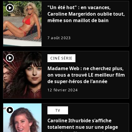
player2
"Un été hot" : en vacances,
Caroline Margeridon oublie tout,
même son maillot de bain
7 août 2023
player2
CINÉ SÉRIE
Madame Web : ne cherchez plus,
on vous a trouvé LE meilleur film
de super-héros de l'année
12 février 2024
player2
TV
Caroline Ithurbide s'affiche
totalement nue sur une plage