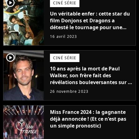
player2
CINÉ SÉRIE
Un véritable enfer : cette star du
film Donjons et Dragons a
détesté le tournage pour une
raison très spéciale
16 avril 2023
player2
CINÉ SÉRIE
10 ans après la mort de Paul
Walker, son frère fait des
révélations bouleversantes sur la
réaction des acteurs de Fast and
26 novembre 2023
Furious
Miss France 2024 : la gagnante
déjà annoncée ! (Et ce n'est pas
un simple pronostic)