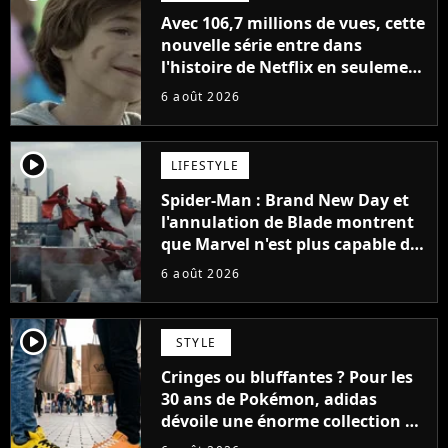
Avec 106,7 millions de vues, cette
nouvelle série entre dans
l'histoire de Netflix en seulement
48 jours
6 août 2026
player2
LIFESTYLE
Spider-Man : Brand New Day et
l'annulation de Blade montrent
que Marvel n'est plus capable de
faire quoi que ce soit de simple
6 août 2026
player2
STYLE
Cringes ou bluffantes ? Pour les
30 ans de Pokémon, adidas
dévoile une énorme collection de
sneakers et je ne sais pas quoi en