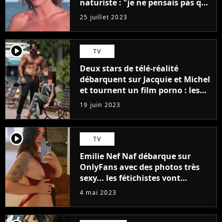
naturiste : "je ne pensais pas que
j'arriverais à le faire..."
25 juillet 2023
player2
TV
Deux stars de télé-réalité
débarquent sur Jacquie et Michel
et tournent un film porno : les
premières images du tournage
19 juin 2023
(exclu)
player2
TV
Emilie Nef Naf débarque sur
OnlyFans avec des photos très
sexy... les fétichistes vont
prendre leur pied !
4 mai 2023