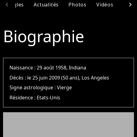
chevron_left
chevron_right
& Singles
Actualités
Photos
Vidéos
Ento
Biographie
Naissance :
29 août 1958, Indiana
Décès :
le 25 juin 2009 (50 ans), Los Angeles
Signe astrologique :
Vierge
Résidence :
Etats-Unis