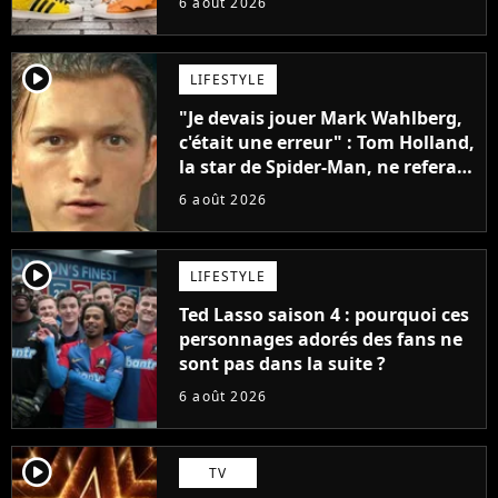
6 août 2026
penser
player2
LIFESTYLE
"Je devais jouer Mark Wahlberg,
c'était une erreur" : Tom Holland,
la star de Spider-Man, ne referait
pas ce blockbuster
6 août 2026
player2
LIFESTYLE
Ted Lasso saison 4 : pourquoi ces
personnages adorés des fans ne
sont pas dans la suite ?
6 août 2026
player2
TV