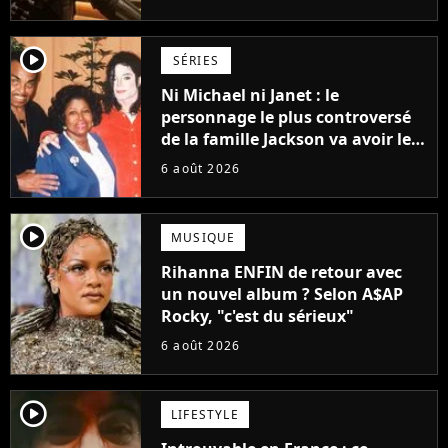
Grogu au box-office
player2
SÉRIES
Ni Michael ni Janet : le
personnage le plus controversé
de la famille Jackson va avoir le
droit à sa propre série
6 août 2026
player2
MUSIQUE
Rihanna ENFIN de retour avec
un nouvel album ? Selon A$AP
Rocky, "c'est du sérieux"
6 août 2026
player2
LIFESTYLE