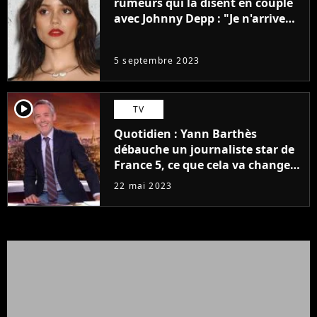
rumeurs qui la disent en couple
avec Johnny Depp : "Je n'arrive
même pas..."
5 septembre 2023
player2
TV
Quotidien : Yann Barthès
débauche un journaliste star de
France 5, ce que cela va changer
à la rentrée
22 mai 2023