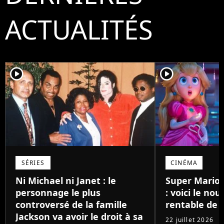
ACTUALITÉS
player2
player2
SÉRIES
CINÉMA
Ni Michael ni Janet : le
Super Mario 
personnage le plus
: voici le nou
controversé de la famille
rentable de 2
Jackson va avoir le droit à sa
22 juillet 2026