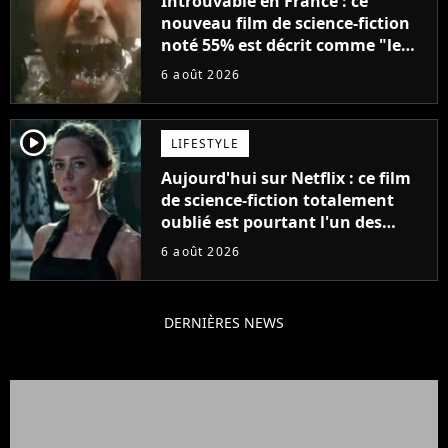
Introuvable en France : ce
nouveau film de science-fiction
noté 55% est décrit comme "le
plus stupide de l'année"
6 août 2026
player2
LIFESTYLE
Aujourd'hui sur Netflix : ce film
de science-fiction totalement
oublié est pourtant l'un des
meilleurs des années 2010
6 août 2026
DERNIÈRES NEWS