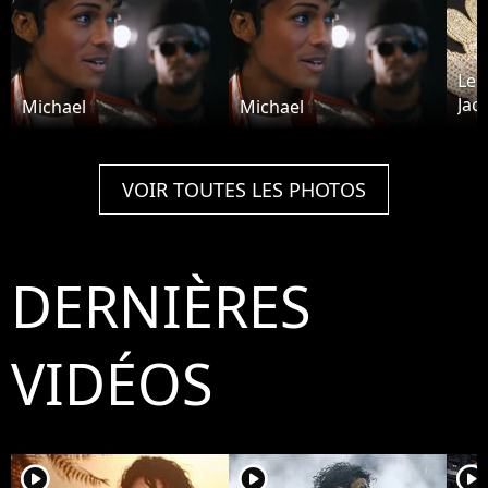
Le 
Jac
Michael
Michael
plu
VOIR TOUTES LES PHOTOS
DERNIÈRES
VIDÉOS
player2
player2
player2