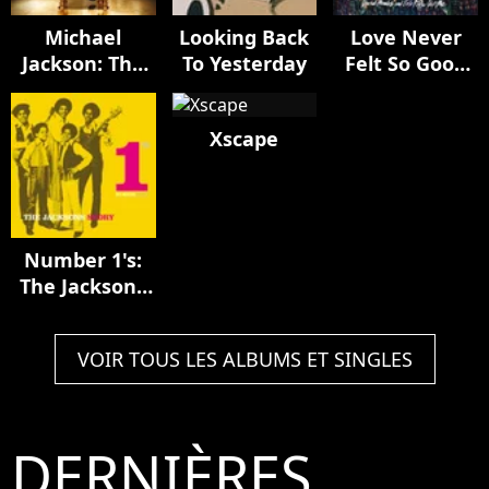
Michael
Looking Back
Love Never
Jackson: The
To Yesterday
Felt So Good
Complete
(remixes)
Remix Suite
Xscape
Number 1's:
The Jacksons
Story
VOIR TOUS LES ALBUMS ET SINGLES
DERNIÈRES