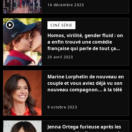
14 décembre 2023
player2
CINÉ SÉRIE
Homos, virilité, gender fluid : on
a enfin trouvé une comédie
française qui parle de tout ça
sans être super ringarde
20 avril 2023
Marine Lorphelin de nouveau en
couple et vous aviez déjà vu son
nouveau compagnon... à la télé
9 octobre 2023
Jenna Ortega furieuse après les