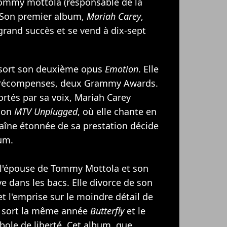
 tommy mottola (responsable de la
. Son premier album,
Mariah Carey
,
n grand succès et se vend à dix-sept
 sort son deuxième opus
Emotion
. Elle
s récompenses, deux Grammy Awards.
portés par sa voix, Mariah Carey
sion
MTV Unplugged
, où elle chante en
haîne étonnée de sa prestation décide
bum.
 l'épouse de Tommy Mottola et son
ve dans les bacs. Elle divorce de son
et l'emprise sur le moindre détail de
le sort la même année
Butterfly
et le
bole de liberté. Cet album, que