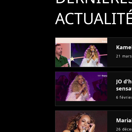
ACTUALIT
Kamel
21 mars
JO d'h
sensat
6 févri
Mariah
26 déc