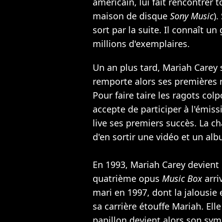
américain, lui fait rencontrer
maison de disque
Sony Music
)
sort par la suite. Il connaît u
millions d'exemplaires.
Un an plus tard, Mariah Carey
remporte alors ses première
Pour faire taire les ragots col
accepte de participer à l'émis
live ses premiers succès. La c
d'en sortir une vidéo et un al
En 1993, Mariah Carey devient
quatrième opus
Music Box
arri
mari en 1997, dont la jalousie 
sa carrière étouffe Mariah. El
papillon devient alors son sym