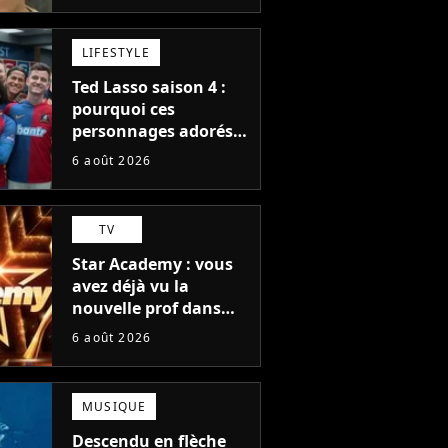
blockbuster
LIFESTYLE
Ted Lasso saison 4 :
pourquoi ces
personnages adorés
des fans ne sont pas
6 août 2026
dans la suite ?
TV
Star Academy : vous
avez déjà vu la
nouvelle prof dans
The Voice et aux
6 août 2026
Enfoirés
MUSIQUE
Descendu en flèche