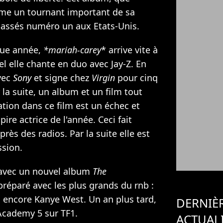
me un tournant important de sa
 classés numéro un aux Etats-Unis.
que année,
*mariah-carey
* arrive vite à
l elle chante en duo avec
Jay-Z
. En
avec
Sony
et signe chez
Virgin
pour cinq
la suite, un album et un film tout
ation dans ce film est un échec et
re actrice de l'année. Ceci fait
ès des radios. Par la suite elle est
ssion.
 avec un nouvel album
The
préparé avec les plus grands du rnb :
u encore
Kanye West
. Un an plus tard,
DERNIÈ
 Academy 5 sur TF1.
ACTUAL