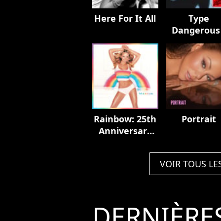
Here For It All
Type
Dangerous 
The Remix
Rainbow: 25th
Portrait
Anniversary
Expanded
Edition
VOIR TOUS LE
DERNIÈRE