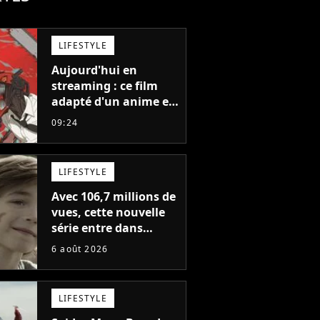
LIFESTYLE
Aujourd'hui en
streaming : ce film
adapté d'un anime et
noté 98% est à voir
09:24
absolument... sinon
vous ne comprendrez
plus la série
LIFESTYLE
Avec 106,7 millions de
vues, cette nouvelle
série entre dans
l'histoire de Netflix en
6 août 2026
seulement 48 jours
LIFESTYLE