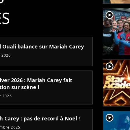
ÉS
player2
 Ouali balance sur Mariah Carey
 2026
player2
iver 2026 : Mariah Carey fait
ion sur scène !
er 2026
player2
 Carey : pas de record à Noël !
embre 2025