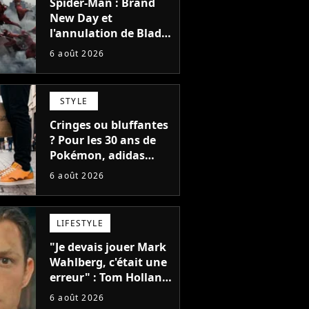
Spider-Man : Brand
New Day et
l'annulation de Blade
montrent que Marvel
6 août 2026
n'est plus capable de
faire quoi que ce soit
de simple
STYLE
Cringes ou bluffantes
? Pour les 30 ans de
Pokémon, adidas
dévoile une énorme
6 août 2026
collection de sneakers
et je ne sais pas quoi
en penser
LIFESTYLE
"Je devais jouer Mark
Wahlberg, c'était une
erreur" : Tom Holland,
la star de Spider-Man,
6 août 2026
ne referait pas ce