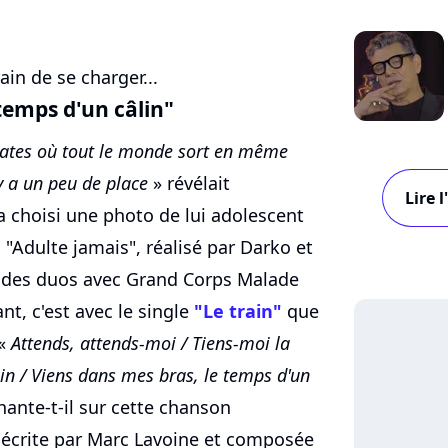
ain de se charger...
temps d'un câlin"
dates où tout le monde sort en même
y a un peu de place
» révélait
Lire 
 choisi une photo de lui adolescent
"Adulte jamais", réalisé par Darko et
a des duos avec Grand Corps Malade
nt, c'est avec le single
"Le train"
que
 «
Attends, attends-moi / Tiens-moi la
in / Viens dans mes bras, le temps d'un
hante-t-il sur cette chanson
écrite par Marc Lavoine et composée