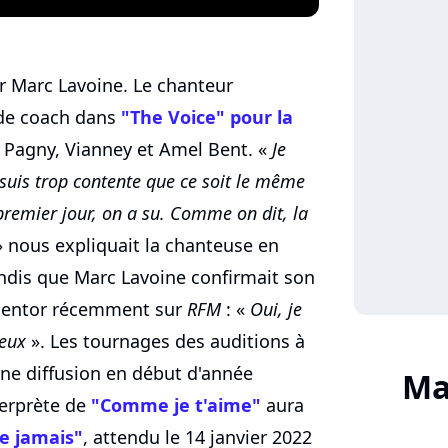
r Marc Lavoine. Le chanteur
 de coach dans
"The Voice" pour la
 Pagny, Vianney et Amel Bent. «
Je
 suis trop contente que ce soit le même
premier jour, on a su. Comme on dit, la
 nous expliquait la chanteuse en
andis que Marc Lavoine confirmait son
 mentor récemment sur
RFM
: «
Oui, je
leux
». Les tournages des auditions à
une diffusion en début d'année
Ma
nterprète de
"Comme je t'aime"
aura
e jamais"
, attendu le 14 janvier 2022