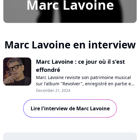
Marc Lavoine
Marc Lavoine en interview
Marc Lavoine : ce jour où il s'est
effondré
Marc Lavoine revisite son patrimoine musical
sur l'album "Revolver", enregistré en partie en
Bulgarie. Un voyage qui a saisi au coeur le
December 21, 2024
chanteur, comme il le raconte dans un nouveau
format interview "En privé" avec Purecharts.
Lire l'interview de Marc Lavoine