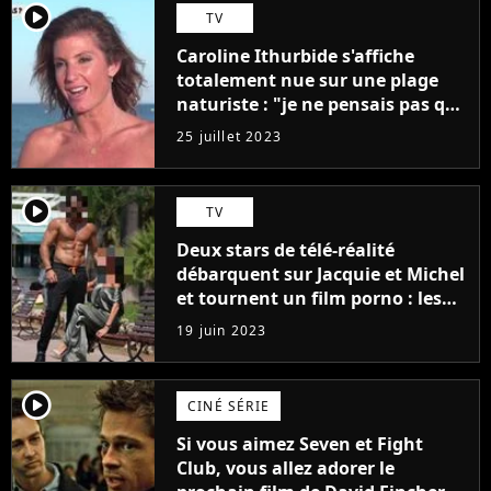
player2
TV
Caroline Ithurbide s'affiche
totalement nue sur une plage
naturiste : "je ne pensais pas que
j'arriverais à le faire..."
25 juillet 2023
player2
TV
Deux stars de télé-réalité
débarquent sur Jacquie et Michel
et tournent un film porno : les
premières images du tournage
19 juin 2023
(exclu)
player2
CINÉ SÉRIE
Si vous aimez Seven et Fight
Club, vous allez adorer le