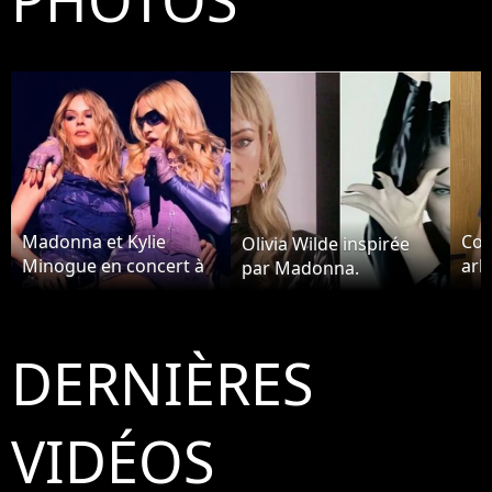
Madonna et Kylie
Coo
Olivia Wilde inspirée
Minogue en concert à
arb
par Madonna.
Amsterdam
Ma
DERNIÈRES
VIDÉOS