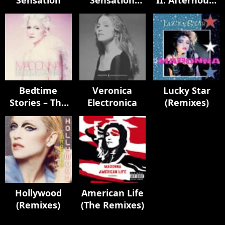
Sensation
Sensation
II: Afterhours
Remixes
Edition
Bedtime
Veronica
Lucky Star
Stories – The
Electronica
(Remixes)
Untold
Chapter
Hollywood
American Life
(Remixes)
(The Remixes)