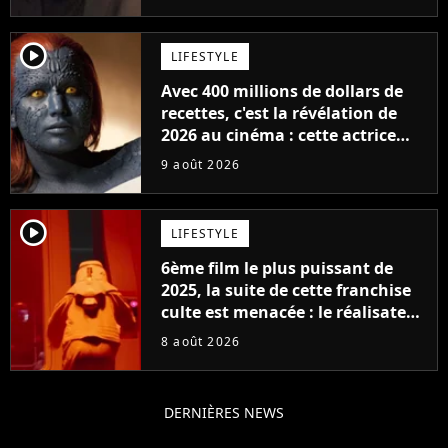
player2
LIFESTYLE
Avec 400 millions de dollars de
recettes, c'est la révélation de
2026 au cinéma : cette actrice
adorée prête à remplacer
9 août 2026
Jennifer Lawrence chez Marvel
player2
LIFESTYLE
6ème film le plus puissant de
2025, la suite de cette franchise
culte est menacée : le réalisateur
claque la porte pour "différends
8 août 2026
créatifs"
DERNIÈRES NEWS