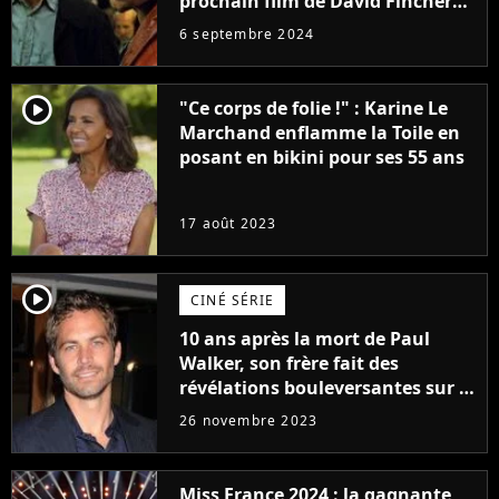
prochain film de David Fincher
avec lequel il se réinvente
6 septembre 2024
complètement
player2
"Ce corps de folie !" : Karine Le
Marchand enflamme la Toile en
posant en bikini pour ses 55 ans
17 août 2023
player2
CINÉ SÉRIE
10 ans après la mort de Paul
Walker, son frère fait des
révélations bouleversantes sur la
réaction des acteurs de Fast and
26 novembre 2023
Furious
Miss France 2024 : la gagnante