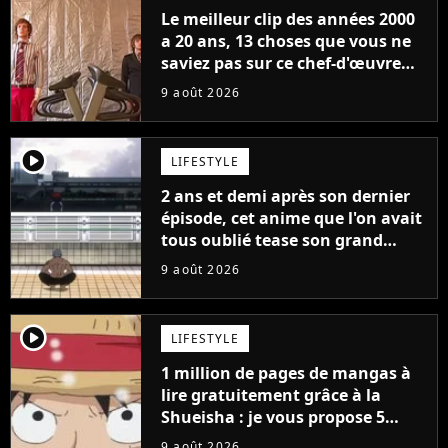
Le meilleur clip des années 2000
a 20 ans, 13 choses que vous ne
saviez pas sur ce chef-d'œuvre
qui a révolutionné YouTube
9 août 2026
player2
LIFESTYLE
2 ans et demi après son dernier
épisode, cet anime que l'on avait
tous oublié tease son grand
retour
9 août 2026
player2
LIFESTYLE
1 million de pages de mangas à
lire gratuitement grâce à la
Shueisha : je vous propose 5
mangas jamais sortis en France
9 août 2026