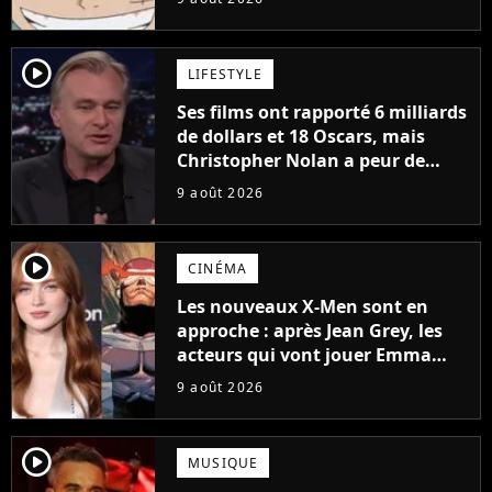
à découvrir absolument
player2
LIFESTYLE
Ses films ont rapporté 6 milliards
de dollars et 18 Oscars, mais
Christopher Nolan a peur de
tourner un genre de films très
9 août 2026
particulier
player2
CINÉMA
Les nouveaux X-Men sont en
approche : après Jean Grey, les
acteurs qui vont jouer Emma
Frost et Cyclope trouvés !
9 août 2026
player2
MUSIQUE