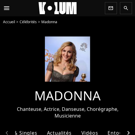
menu
newsletter
search
Accueil
Célébrités
Madonna
MADONNA
Chanteuse, Actrice, Danseuse, Chorégraphe,
Musicienne
chevron_left
chevron_right
bums & Singles
Actualités
Vidéos
Entourage