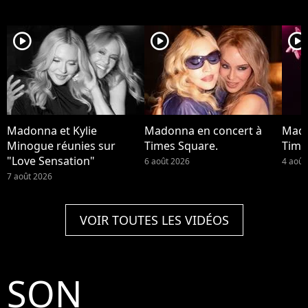
player2
player2
player2
Madonna et Kylie
Madonna en concert à
Mado
Minogue réunies sur
Times Square.
Time
"Love Sensation"
6 août 2026
4 août
7 août 2026
VOIR TOUTES LES VIDÉOS
SON