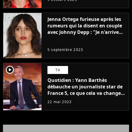
Jenna Ortega furieuse après les
rumeurs qui la disent en couple
avec Johnny Depp : "Je n'arrive
même pas..."
5 septembre 2023
player2
TV
Quotidien : Yann Barthès
débauche un journaliste star de
France 5, ce que cela va changer
à la rentrée
22 mai 2023