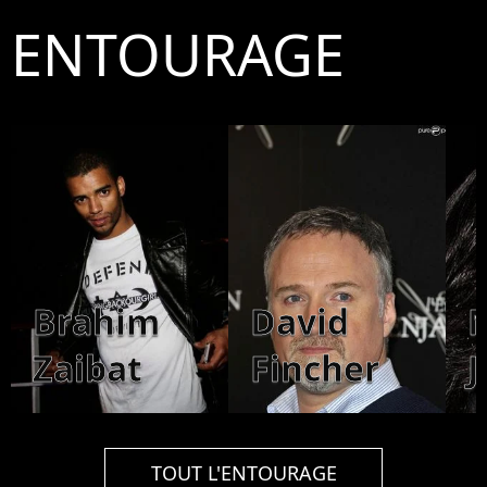
ENTOURAGE
Brahim
David
M
Zaibat
Fincher
J
TOUT L'ENTOURAGE