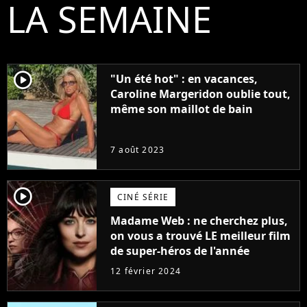
LA SEMAINE
player2
"Un été hot" : en vacances,
Caroline Margeridon oublie tout,
même son maillot de bain
7 août 2023
player2
CINÉ SÉRIE
Madame Web : ne cherchez plus,
on vous a trouvé LE meilleur film
de super-héros de l'année
12 février 2024