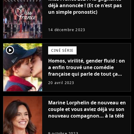
déjà annoncée ! (Et ce n'est pas
un simple pronostic)
14 décembre 2023
player2
CINÉ SÉRIE
Homos, virilité, gender fluid : on
a enfin trouvé une comédie
française qui parle de tout ça
sans être super ringarde
20 avril 2023
Marine Lorphelin de nouveau en
couple et vous aviez déjà vu son
nouveau compagnon... à la télé
9 octobre 2023