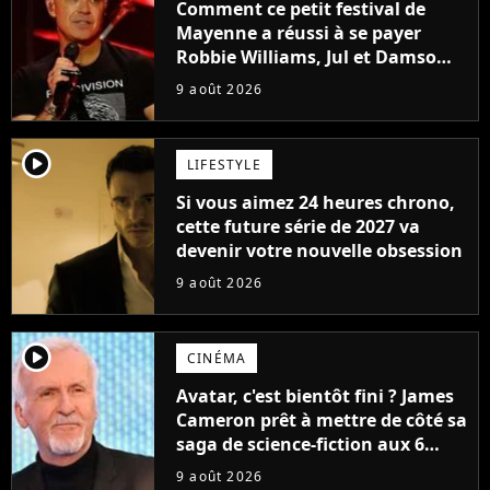
Comment ce petit festival de
Mayenne a réussi à se payer
Robbie Williams, Jul et Damso
cette année ?
9 août 2026
player2
LIFESTYLE
Si vous aimez 24 heures chrono,
cette future série de 2027 va
devenir votre nouvelle obsession
9 août 2026
player2
CINÉMA
Avatar, c'est bientôt fini ? James
Cameron prêt à mettre de côté sa
saga de science-fiction aux 6
milliards de recettes
9 août 2026