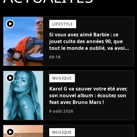
player2
LIFESTYLE
Si vous avez aimé Barbie : ce
jouet culte des années 90, que
tout le monde a oublié, va avoir
un film
09:18
player2
MUSIQUE
Karol G va sauver votre été avec
son nouvel album : écoutez son
feat avec Bruno Mars !
9 août 2026
player2
MUSIQUE