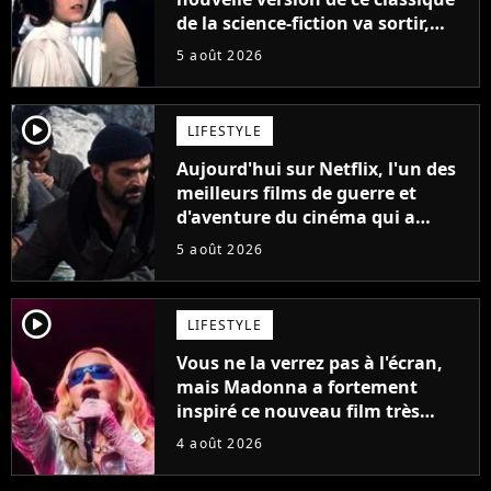
de la science-fiction va sortir,
mais on ne la verra jamais en
5 août 2026
France
player2
LIFESTYLE
Aujourd'hui sur Netflix, l'un des
meilleurs films de guerre et
d'aventure du cinéma qui a
connu un succès retentissant à
5 août 2026
son époque
player2
LIFESTYLE
Vous ne la verrez pas à l'écran,
mais Madonna a fortement
inspiré ce nouveau film très
attendu
4 août 2026