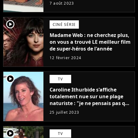
7 août 2023
player2
CINÉ SÉRIE
Madame Web : ne cherchez plus,
on vous a trouvé LE meilleur film
de super-héros de l'année
12 février 2024
player2
TV
Caroline Ithurbide s'affiche
totalement nue sur une plage
naturiste : "je ne pensais pas que
j'arriverais à le faire..."
25 juillet 2023
player2
TV