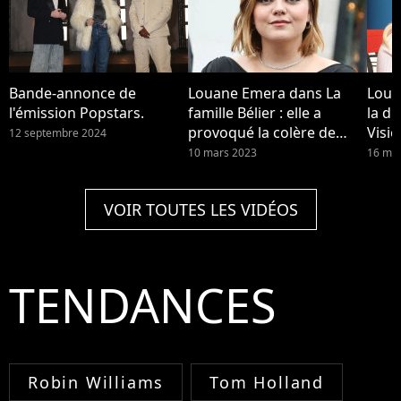
Bande-annonce de
Louane Emera dans La
Loua
l'émission Popstars.
famille Bélier : elle a
la di
provoqué la colère de
Visio
12 septembre 2024
Michel Sardou
ou fa
10 mars 2023
16 mai
para
VOIR TOUTES LES VIDÉOS
TENDANCES
Robin Williams
Tom Holland