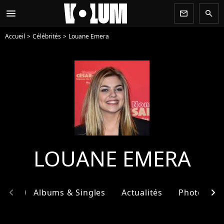
menu
newsletter
search
Accueil
Célébrités
Louane Emera
LOUANE EMERA
chevron_left
chevron_right
phie
Albums & Singles
Actualités
Photos