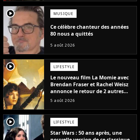
player2
MUSIQUE
Ce célèbre chanteur des années
80 nous a quittés
5 août 2026
player2
LIFESTYLE
Le nouveau film La Momie avec
Brendan Fraser et Rachel Weisz
annonce le retour de 2 autres
personnages emblématiques de
5 août 2026
la saga
player2
LIFESTYLE
Star Wars : 50 ans après, une
nouvelle version de ce classique