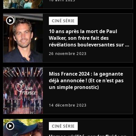
player2
CINÉ SÉRIE
10 ans après la mort de Paul
Walker, son frère fait des
révélations bouleversantes sur la
réaction des acteurs de Fast and
26 novembre 2023
Furious
Miss France 2024 : la gagnante
déjà annoncée ! (Et ce n'est pas
un simple pronostic)
14 décembre 2023
player2
CINÉ SÉRIE