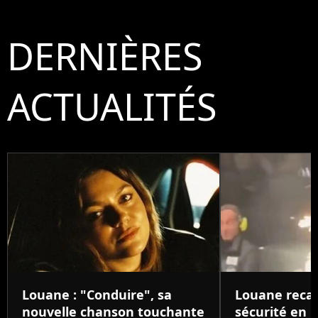
DERNIÈRES
ACTUALITÉS
Louane : "Conduire", sa
Louane reca
nouvelle chanson touchante
sécurité en p