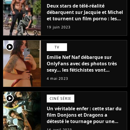
Deux stars de télé-réalité
débarquent sur Jacquie et Michel
et tournent un film porno : les
premières images du tournage
19 juin 2023
(exclu)
player2
TV
Emilie Nef Naf débarque sur
OnlyFans avec des photos très
sexy... les fétichistes vont
prendre leur pied !
4 mai 2023
player2
CINÉ SÉRIE
Un véritable enfer : cette star du
film Donjons et Dragons a
détesté le tournage pour une
raison très spéciale
16 avril 2023