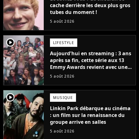
cache derrière les deux plus gros
tubes du moment !
5 août 2026
player2
LIFESTYLE
Aujourd'hui en streaming : 3 ans
après sa fin, cette série aux 13
Emmy Awards revient avec une
suite... totalement différente
5 août 2026
player2
MUSIQUE
Linkin Park débarque au cinéma
: un film sur la renaissance du
groupe arrive en salles
5 août 2026