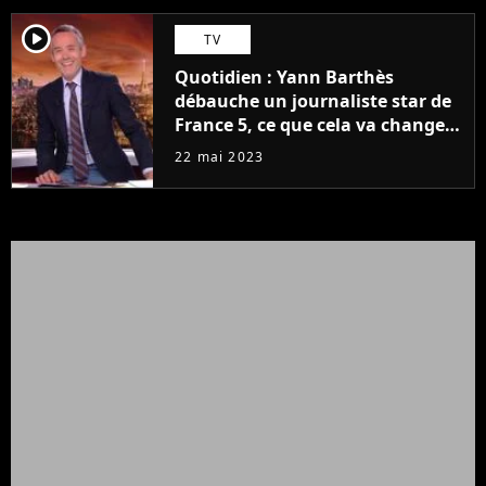
player2
TV
Quotidien : Yann Barthès
débauche un journaliste star de
France 5, ce que cela va changer
à la rentrée
22 mai 2023