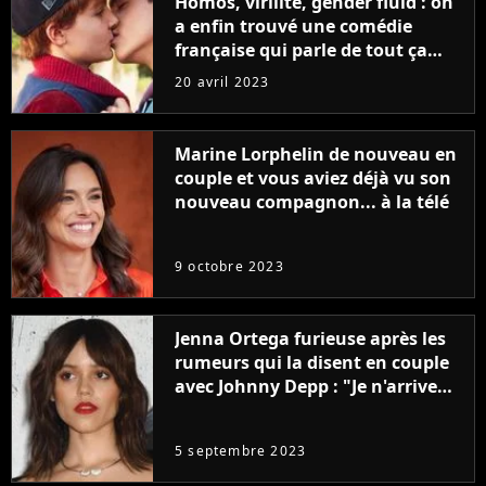
Homos, virilité, gender fluid : on
a enfin trouvé une comédie
française qui parle de tout ça
sans être super ringarde
20 avril 2023
Marine Lorphelin de nouveau en
couple et vous aviez déjà vu son
nouveau compagnon... à la télé
9 octobre 2023
Jenna Ortega furieuse après les
rumeurs qui la disent en couple
avec Johnny Depp : "Je n'arrive
même pas..."
5 septembre 2023