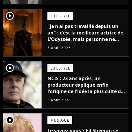
player2
LIFESTYLE
"Je n'ai pas travaillé depuis un
an" : c'est la meilleure actrice de
L'Odyssée, mais personne ne
veut lui donner de rôle au
5 août 2026
cinéma
player2
LIFESTYLE
NCIS : 23 ans après, un
producteur explique enfin
l'origine de l'idée la plus culte de
la série (et on ne parle pas du
5 août 2026
bateau)
player2
MUSIQUE
Le saviez-vous ? Ed Sheeran se