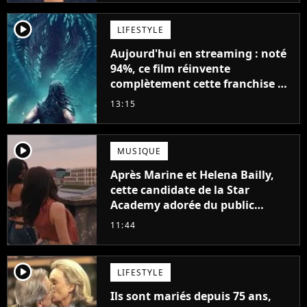
player2
LIFESTYLE
Aujourd'hui en streaming : noté
94%, ce film réinvente
complètement cette franchise de
science-fiction vieille de 40 ans
13:15
player2
MUSIQUE
Après Marine et Helena Bailly,
cette candidate de la Star
Academy adorée du public
annonce son premier album,
11:44
"C'est tellement puissant"
player2
LIFESTYLE
Ils sont mariés depuis 75 ans,