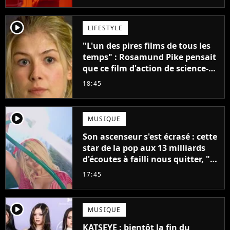
créatifs"
player2
LIFESTYLE
"L'un des pires films de tous les
temps" : Rosamund Pike pensait
que ce film d'action de science-
fiction avec Dwayne Johnson
18:45
mettrait fin à sa carrière
player2
MUSIQUE
Son ascenseur s'est écrasé : cette
star de la pop aux 13 milliards
d'écoutes à failli nous quitter, "Je
pensais ne plus jamais chanter"
17:45
player2
MUSIQUE
KATSEYE : bientôt la fin du