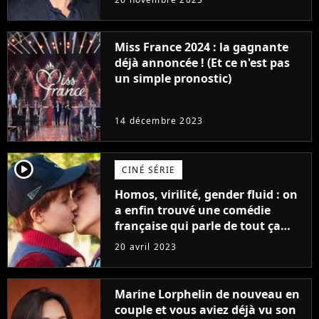
Furious
Miss France 2024 : la gagnante
déjà annoncée ! (Et ce n'est pas
un simple pronostic)
14 décembre 2023
player2
CINÉ SÉRIE
Homos, virilité, gender fluid : on
a enfin trouvé une comédie
française qui parle de tout ça
sans être super ringarde
20 avril 2023
Marine Lorphelin de nouveau en
couple et vous aviez déjà vu son