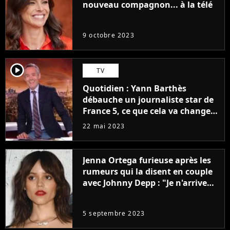
nouveau compagnon... à la télé
9 octobre 2023
player2
TV
Quotidien : Yann Barthès
débauche un journaliste star de
France 5, ce que cela va changer
à la rentrée
22 mai 2023
Jenna Ortega furieuse après les
rumeurs qui la disent en couple
avec Johnny Depp : "Je n'arrive
même pas..."
5 septembre 2023