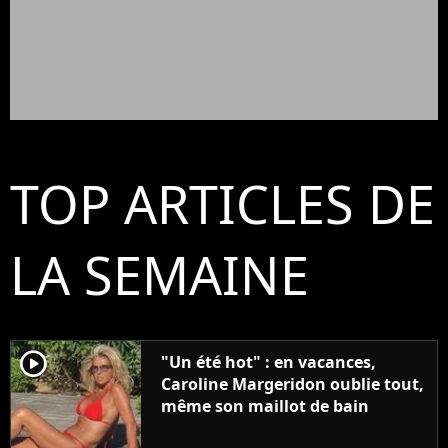
TOP ARTICLES DE
LA SEMAINE
player2
"Un été hot" : en vacances,
Caroline Margeridon oublie tout,
même son maillot de bain