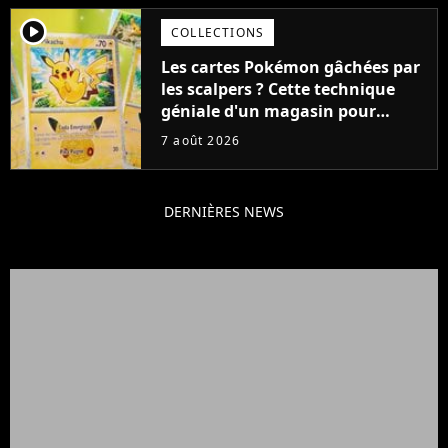
player2
COLLECTIONS
Les cartes Pokémon gâchées par
les scalpers ? Cette technique
géniale d'un magasin pour
ruiner les revendeurs
7 août 2026
DERNIÈRES NEWS