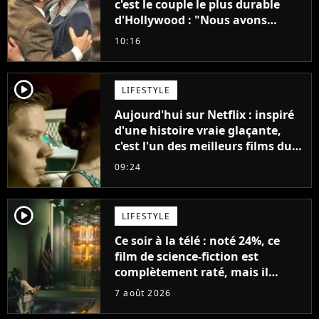
c'est le couple le plus durable
d'Hollywood : "Nous avons
avancé jour après jour, et les
10:16
jours se sont transformés en
décennies"
player2
LIFESTYLE
Aujourd'hui sur Netflix : inspiré
d'une histoire vraie glaçante,
c'est l'un des meilleurs films du
21ème siècle
09:24
player2
LIFESTYLE
Ce soir à la télé : noté 24%, ce
film de science-fiction est
complètement raté, mais il
aurait pu être encore pire à
7 août 2026
cause de son acteur