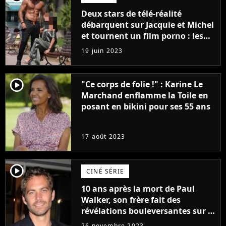
Deux stars de télé-réalité
débarquent sur Jacquie et Michel
et tournent un film porno : les
premières images du tournage
19 juin 2023
(exclu)
player2
"Ce corps de folie !" : Karine Le
Marchand enflamme la Toile en
posant en bikini pour ses 55 ans
17 août 2023
player2
CINÉ SÉRIE
10 ans après la mort de Paul
Walker, son frère fait des
révélations bouleversantes sur la
réaction des acteurs de Fast and
26 novembre 2023