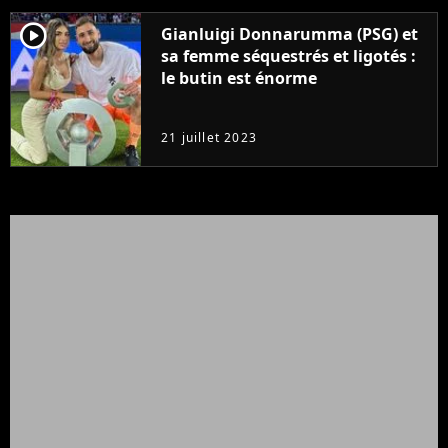
player2
Gianluigi Donnarumma (PSG) et
sa femme séquestrés et ligotés :
le butin est énorme
21 juillet 2023