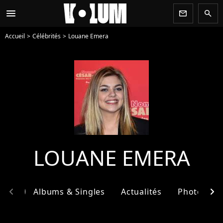
menu
newsletter
search
Accueil
Célébrités
Louane Emera
LOUANE EMERA
chevron_left
chevron_right
phie
Albums & Singles
Actualités
Photos