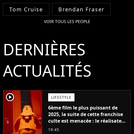
Tom Cruise
Brendan Fraser
VOIR TOUS LES PEOPLE
DERNIÈRES
ACTUALITÉS
player2
LIFESTYLE
6ème film le plus puissant de
2025, la suite de cette franchise
culte est menacée : le réalisateur
claque la porte pour "différends
19:45