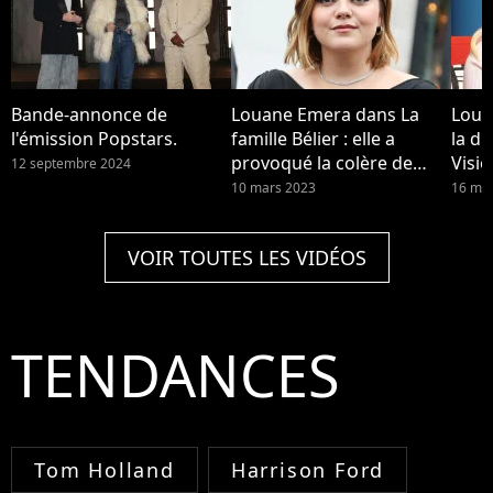
Bande-annonce de
Louane Emera dans La
Loua
l'émission Popstars.
famille Bélier : elle a
la di
provoqué la colère de
Visio
12 septembre 2024
Michel Sardou
ou fa
10 mars 2023
16 mai
para
VOIR TOUTES LES VIDÉOS
TENDANCES
Tom Holland
Harrison Ford