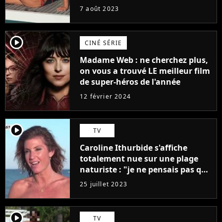
7 août 2023
player2
CINÉ SÉRIE
Madame Web : ne cherchez plus,
on vous a trouvé LE meilleur film
de super-héros de l'année
12 février 2024
player2
TV
Caroline Ithurbide s'affiche
totalement nue sur une plage
naturiste : "je ne pensais pas que
j'arriverais à le faire..."
25 juillet 2023
player2
TV