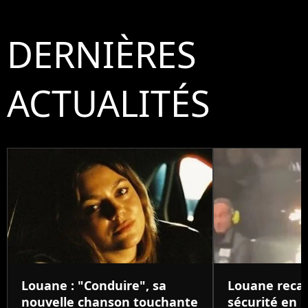
DERNIÈRES
ACTUALITÉS
Louane : "Conduire", sa
Louane reca
nouvelle chanson touchante
sécurité en p