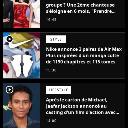
groupe ? Une 2ème chanteuse
s'éloigne en 6 mois, "Prendre
cette décision n’a pas été facile"
16:45
player2
STYLE
Nike annonce 3 paires de Air Max
Plus inspirées d'un manga culte
de 1190 chapitres et 115 tomes
15:30
player2
LIFESTYLE
Après le carton de Michael,
Jaafar Jackson annoncé au
casting d'un film d'action avec
Will Smith
14:00