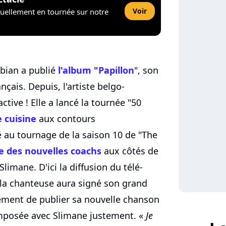
Voir
tuellement en tournée sur notre
abian a publié
l'album "Papillon
", son
çais. Depuis, l'artiste belgo-
ctive ! Elle a lancé la tournée "50
e cuisine
aux contours
 au tournage de la saison 10 de "The
ne des nouvelles coachs
aux côtés de
Slimane. D'ici la diffusion du télé-
, la chanteuse aura signé son grand
stement de publier sa nouvelle chanson
omposée avec Slimane justement. «
Je