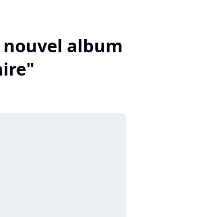
n nouvel album
aire"