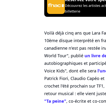
Découvrez les artistes ac
billetterie
Voilà déjà cinq ans que Lara F
10ème disque interprété en fran
canadienne n'est pas restée ina
World Tour", publié
un livre d
autobiographiques et participé
Voice Kids", dont elle sera
l'u
Patrick Fiori, Claudio Capéo et 
crochet l'été prochain sur TF1
retour musical : elle vient ju
"Ta peine"
, co-écrite et co-c