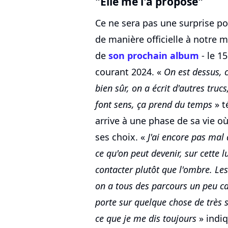
"Elle me l'a proposé"
Ce ne sera pas une surprise pou
de manière officielle à notre mi
de
son prochain album
- le 15
courant 2024. «
On est dessus, c
bien sûr, on a écrit d'autres truc
font sens, ça prend du temps
» t
arrive à une phase de sa vie où
ses choix. «
J'ai encore pas mal 
ce qu'on peut devenir, sur cette l
contacter plutôt que l'ombre. Le
on a tous des parcours un peu cab
porte sur quelque chose de très s
ce que je me dis toujours
» indiq