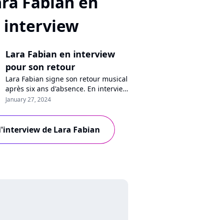
ara Fabian en
interview
Lara Fabian en interview
pour son retour
Lara Fabian signe son retour musical
après six ans d'absence. En interview
sur Purecharts, la chanteuse se
January 27, 2024
confie sur sa nouvelle chanson "Ta
peine", sa rencontre avec Slimane, la
transmission, son nouvel album, les
 l'interview de Lara Fabian
Enfoirés, la "Star Academy" ou son
rôle de coach dans "The Voice Kids".