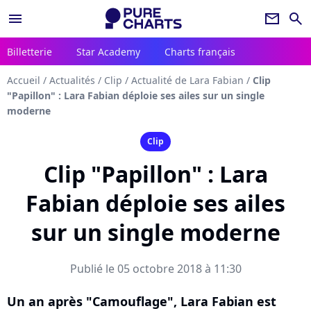
menu
newsletter
search
Billetterie
Star Academy
Charts français
Accueil
/
Actualités
/
Clip
/
Actualité de Lara Fabian
/
Clip
"Papillon" : Lara Fabian déploie ses ailes sur un single
moderne
Clip
Clip "Papillon" : Lara
Fabian déploie ses ailes
sur un single moderne
Publié le 05 octobre 2018 à 11:30
Un an après "Camouflage", Lara Fabian est