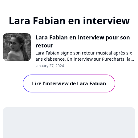
Lara Fabian en interview
Lara Fabian en interview pour son
retour
Lara Fabian signe son retour musical après six
ans d'absence. En interview sur Purecharts, la
chanteuse se confie sur sa nouvelle chanson
January 27, 2024
"Ta peine", sa rencontre avec Slimane, la
transmission, son nouvel album, les Enfoirés, la
Lire l'interview de Lara Fabian
"Star Academy" ou son rôle de coach dans "The
Voice Kids".