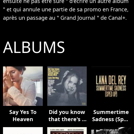
ensuite ne pas être sure " d'écrire un autre album
" et qui annule une partie de sa promo en France,
après un passage au " Grand Journal " de Canal+.
ALBUMS
Say Yes To
Did you know
Summertime
Heaven
that there's a
Sadness (Sped
tunnel under
Up)
Ocean Blvd