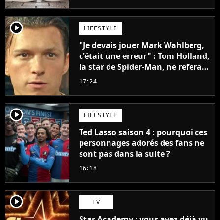
penser
player2
LIFESTYLE
"Je devais jouer Mark Wahlberg,
c'était une erreur" : Tom Holland,
la star de Spider-Man, ne referait
pas ce blockbuster
17:24
player2
LIFESTYLE
Ted Lasso saison 4 : pourquoi ces
personnages adorés des fans ne
sont pas dans la suite ?
16:18
player2
TV
Star Academy : vous avez déjà vu