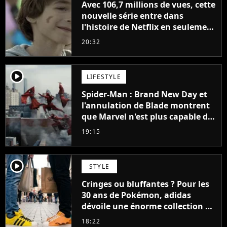
Avec 106,7 millions de vues, cette
nouvelle série entre dans
l'histoire de Netflix en seulement
48 jours
20:32
player2
LIFESTYLE
Spider-Man : Brand New Day et
l'annulation de Blade montrent
que Marvel n'est plus capable de
faire quoi que ce soit de simple
19:15
player2
STYLE
Cringes ou bluffantes ? Pour les
30 ans de Pokémon, adidas
dévoile une énorme collection de
sneakers et je ne sais pas quoi en
18:22