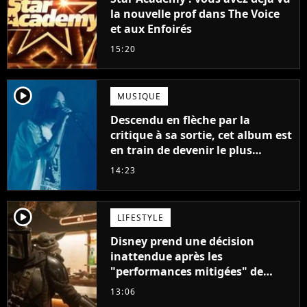
la nouvelle prof dans The Voice
et aux Enfoirés
15:20
player2
MUSIQUE
Descendu en flèche par la
critique à sa sortie, cet album est
en train de devenir le plus
populaire de son auteur
14:23
player2
LIFESTYLE
Disney prend une décision
inattendue après les
"performances mitigées" de
Vaiana et The Mandalorian &
13:06
Grogu au box-office