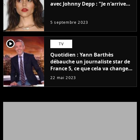
avec Johnny Depp : "Je n'arrive
même pas..."
5 septembre 2023
player2
TV
Quotidien : Yann Barthès
débauche un journaliste star de
France 5, ce que cela va changer
à la rentrée
22 mai 2023