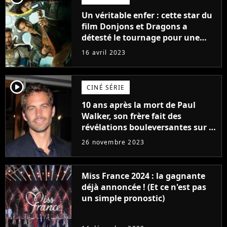
Un véritable enfer : cette star du
film Donjons et Dragons a
détesté le tournage pour une
raison très spéciale
16 avril 2023
player2
CINÉ SÉRIE
10 ans après la mort de Paul
Walker, son frère fait des
révélations bouleversantes sur la
réaction des acteurs de Fast and
26 novembre 2023
Furious
Miss France 2024 : la gagnante
déjà annoncée ! (Et ce n'est pas
un simple pronostic)