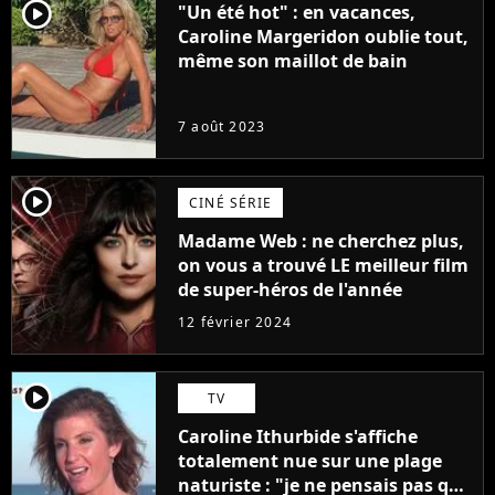
player2
"Un été hot" : en vacances,
Caroline Margeridon oublie tout,
même son maillot de bain
7 août 2023
player2
CINÉ SÉRIE
Madame Web : ne cherchez plus,
on vous a trouvé LE meilleur film
de super-héros de l'année
12 février 2024
player2
TV
Caroline Ithurbide s'affiche
totalement nue sur une plage
naturiste : "je ne pensais pas que