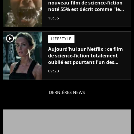
nouveau film de science-fiction
noté 55% est décrit comme "le
plus stupide de l'année"
10:55
player2
LIFESTYLE
Aujourd'hui sur Netflix : ce film
de science-fiction totalement
oublié est pourtant l'un des
meilleurs des années 2010
09:23
DERNIÈRES NEWS