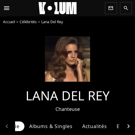
menu
newsletter
search
Accueil
Célébrités
Lana Del Rey
LANA DEL REY
Chanteuse
chevron_left
chevron_right
ographie
Albums & Singles
Actualités
Entour