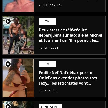
j'arriverais à le faire..."
25 juillet 2023
player2
TV
Deux stars de télé-réalité
débarquent sur Jacquie et Michel
et tournent un film porno : les
premières images du tournage
19 juin 2023
(exclu)
player2
TV
Emilie Nef Naf débarque sur
OnlyFans avec des photos très
sexy... les fétichistes vont
prendre leur pied !
4 mai 2023
player2
CINÉ SÉRIE