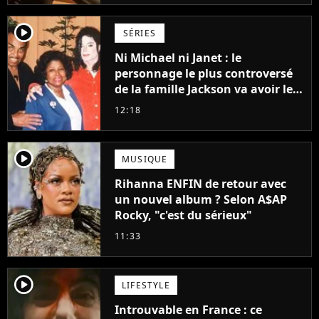
player2
SÉRIES
Ni Michael ni Janet : le
personnage le plus controversé
de la famille Jackson va avoir le
droit à sa propre série
12:18
player2
MUSIQUE
Rihanna ENFIN de retour avec
un nouvel album ? Selon A$AP
Rocky, "c'est du sérieux"
11:33
player2
LIFESTYLE
Introuvable en France : ce