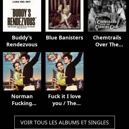
Buddy's
Blue Banisters
Chemtrails
Rendezvous
Over The
Country Club
Norman
Fuck it I love
Fucking
you / The
Rockwell!
greatest
VOIR TOUS LES ALBUMS ET SINGLES