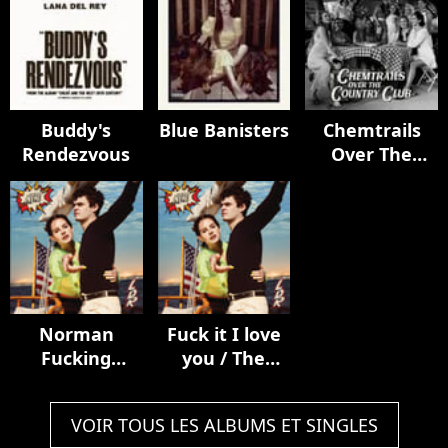
Buddy's
Blue Banisters
Chemtrails
Rendezvous
Over The
Country Club
Norman
Fuck it I love
Fucking
you / The
Rockwell!
greatest
VOIR TOUS LES ALBUMS ET SINGLES