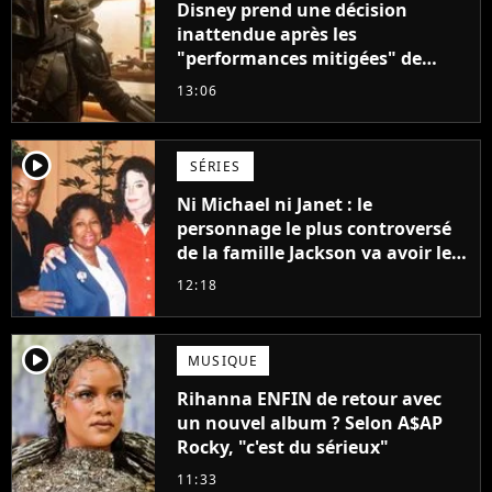
Disney prend une décision
inattendue après les
"performances mitigées" de
Vaiana et The Mandalorian &
13:06
Grogu au box-office
player2
SÉRIES
Ni Michael ni Janet : le
personnage le plus controversé
de la famille Jackson va avoir le
droit à sa propre série
12:18
player2
MUSIQUE
Rihanna ENFIN de retour avec
un nouvel album ? Selon A$AP
Rocky, "c'est du sérieux"
11:33