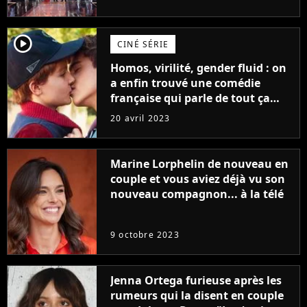
player2
CINÉ SÉRIE
Homos, virilité, gender fluid : on
a enfin trouvé une comédie
française qui parle de tout ça
sans être super ringarde
20 avril 2023
Marine Lorphelin de nouveau en
couple et vous aviez déjà vu son
nouveau compagnon... à la télé
9 octobre 2023
Jenna Ortega furieuse après les
rumeurs qui la disent en couple