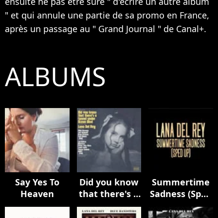
ensuite ne pas être sure " d'écrire un autre album
" et qui annule une partie de sa promo en France,
après un passage au " Grand Journal " de Canal+.
ALBUMS
Say Yes To
Did you know
Summertime
Heaven
that there's a
Sadness (Sped
tunnel under
Up)
Ocean Blvd