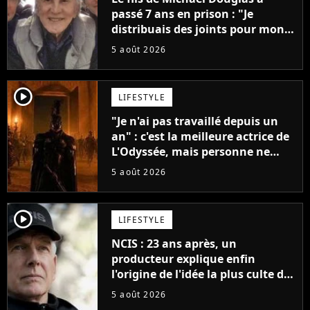
passé 7 ans en prison : "Je
distribuais des joints pour mon
père"
5 août 2026
player2
LIFESTYLE
"Je n'ai pas travaillé depuis un
an" : c'est la meilleure actrice de
L'Odyssée, mais personne ne
veut lui donner de rôle au
5 août 2026
cinéma
player2
LIFESTYLE
NCIS : 23 ans après, un
producteur explique enfin
l'origine de l'idée la plus culte de
la série (et on ne parle pas du
5 août 2026
bateau)