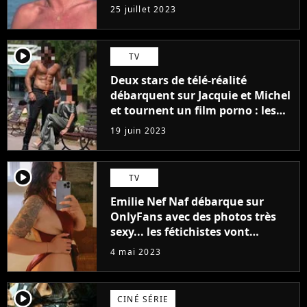
j'arriverais à le faire..."
25 juillet 2023
player2
TV
Deux stars de télé-réalité
débarquent sur Jacquie et Michel
et tournent un film porno : les
premières images du tournage
19 juin 2023
(exclu)
player2
TV
Emilie Nef Naf débarque sur
OnlyFans avec des photos très
sexy... les fétichistes vont
prendre leur pied !
4 mai 2023
player2
CINÉ SÉRIE