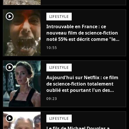
player2
LIFESTYLE
Introuvable en France : ce
nouveau film de science-fiction
noté 55% est décrit comme "le
plus stupide de l'année"
10:55
player2
LIFESTYLE
Aujourd'hui sur Netflix : ce film
de science-fiction totalement
oublié est pourtant l'un des
meilleurs des années 2010
09:23
player2
LIFESTYLE
Le fils de Michael Douglas a