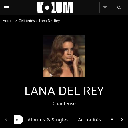
menu
newsletter
search
Accueil
Célébrités
Lana Del Rey
LANA DEL REY
Chanteuse
chevron_left
chevron_right
ographie
Albums & Singles
Actualités
Entour