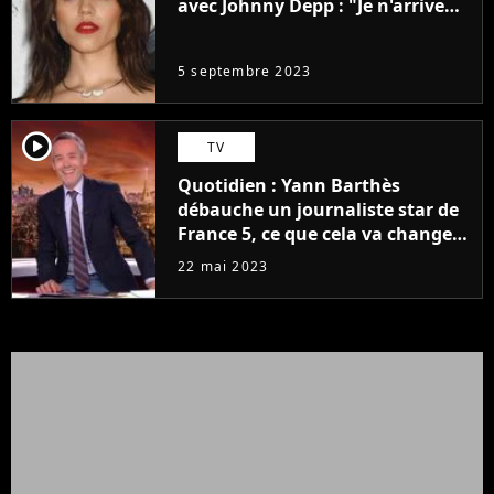
avec Johnny Depp : "Je n'arrive
même pas..."
5 septembre 2023
player2
TV
Quotidien : Yann Barthès
débauche un journaliste star de
France 5, ce que cela va changer
à la rentrée
22 mai 2023