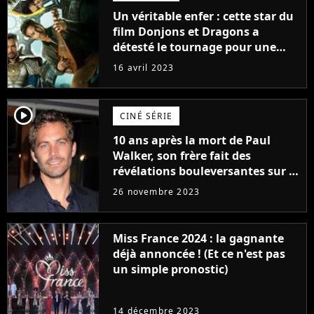
Un véritable enfer : cette star du
film Donjons et Dragons a
détesté le tournage pour une
raison très spéciale
16 avril 2023
player2
CINÉ SÉRIE
10 ans après la mort de Paul
Walker, son frère fait des
révélations bouleversantes sur la
réaction des acteurs de Fast and
26 novembre 2023
Furious
Miss France 2024 : la gagnante
déjà annoncée ! (Et ce n'est pas
un simple pronostic)
14 décembre 2023