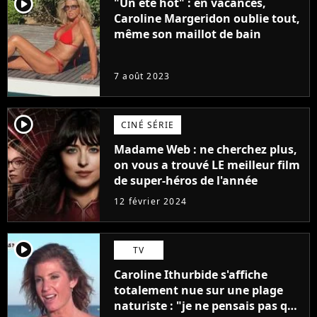
player2
"Un été hot" : en vacances,
Caroline Margeridon oublie tout,
même son maillot de bain
7 août 2023
player2
CINÉ SÉRIE
Madame Web : ne cherchez plus,
on vous a trouvé LE meilleur film
de super-héros de l'année
12 février 2024
player2
TV
Caroline Ithurbide s'affiche
totalement nue sur une plage
naturiste : "je ne pensais pas que