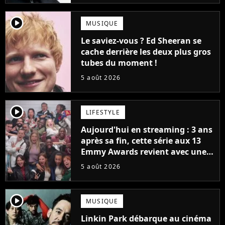
player2
MUSIQUE
Le saviez-vous ? Ed Sheeran se
cache derrière les deux plus gros
tubes du moment !
5 août 2026
player2
LIFESTYLE
Aujourd'hui en streaming : 3 ans
après sa fin, cette série aux 13
Emmy Awards revient avec une
suite... totalement différente
5 août 2026
player2
MUSIQUE
Linkin Park débarque au cinéma