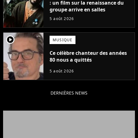
: un film sur la renaissance du
groupe arrive en salles
5 août 2026
player2
MUSIQUE
Ce célèbre chanteur des années
80 nous a quittés
5 août 2026
DERNIÈRES NEWS