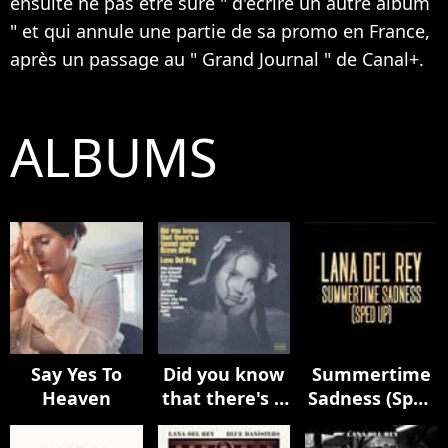
ensuite ne pas être sure " d'écrire un autre album
" et qui annule une partie de sa promo en France,
après un passage au " Grand Journal " de Canal+.
ALBUMS
Say Yes To
Did you know
Summertime
Heaven
that there's a
Sadness (Sped
tunnel under
Up)
Ocean Blvd