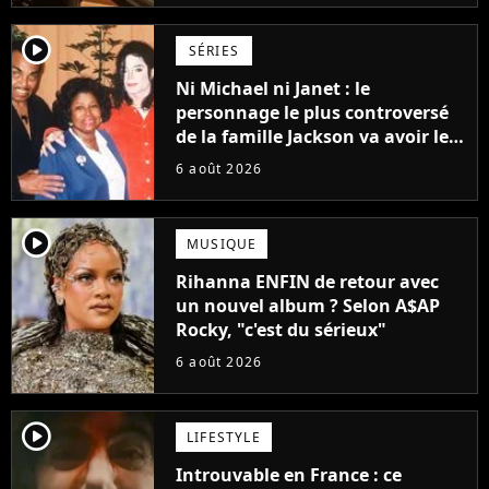
player2
SÉRIES
Ni Michael ni Janet : le
personnage le plus controversé
de la famille Jackson va avoir le
droit à sa propre série
6 août 2026
player2
MUSIQUE
Rihanna ENFIN de retour avec
un nouvel album ? Selon A$AP
Rocky, "c'est du sérieux"
6 août 2026
player2
LIFESTYLE
Introuvable en France : ce