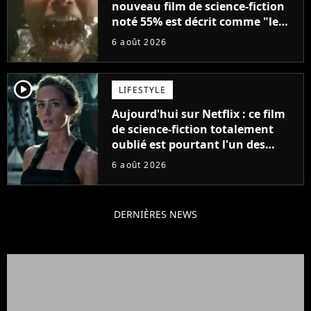
nouveau film de science-fiction
noté 55% est décrit comme "le
plus stupide de l'année"
6 août 2026
player2
LIFESTYLE
Aujourd'hui sur Netflix : ce film
de science-fiction totalement
oublié est pourtant l'un des
meilleurs des années 2010
6 août 2026
DERNIÈRES NEWS