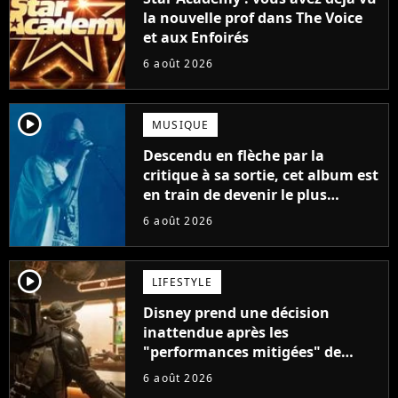
la nouvelle prof dans The Voice
et aux Enfoirés
6 août 2026
player2
MUSIQUE
Descendu en flèche par la
critique à sa sortie, cet album est
en train de devenir le plus
populaire de son auteur
6 août 2026
player2
LIFESTYLE
Disney prend une décision
inattendue après les
"performances mitigées" de
Vaiana et The Mandalorian &
6 août 2026
Grogu au box-office