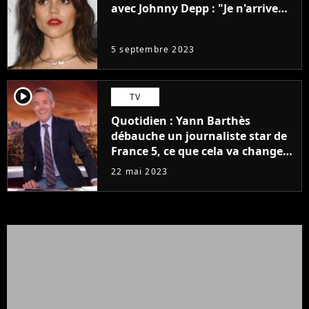
avec Johnny Depp : "Je n'arrive
même pas..."
5 septembre 2023
player2
TV
Quotidien : Yann Barthès
débauche un journaliste star de
France 5, ce que cela va changer
à la rentrée
22 mai 2023