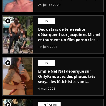
j'arriverais à le faire..."
25 juillet 2023
player2
TV
Deux stars de télé-réalité
débarquent sur Jacquie et Michel
et tournent un film porno : les
premières images du tournage
19 juin 2023
(exclu)
player2
TV
Emilie Nef Naf débarque sur
OnlyFans avec des photos très
sexy... les fétichistes vont
prendre leur pied !
4 mai 2023
player2
CINÉ SÉRIE