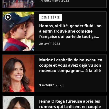
14 décembre 2023
player2
CINÉ SÉRIE
Homos, virilité, gender fluid : on
a enfin trouvé une comédie
française qui parle de tout ça
sans être super ringarde
20 avril 2023
Marine Lorphelin de nouveau en
couple et vous aviez déjà vu son
nouveau compagnon... à la télé
9 octobre 2023
Jenna Ortega furieuse après les
rumeurs qui la disent en couple