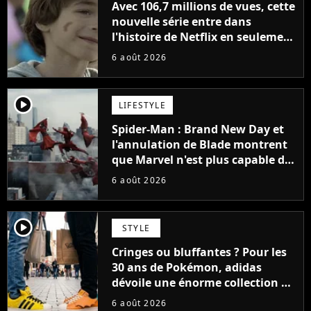
Avec 106,7 millions de vues, cette
nouvelle série entre dans
l'histoire de Netflix en seulement
48 jours
6 août 2026
player2
LIFESTYLE
Spider-Man : Brand New Day et
l'annulation de Blade montrent
que Marvel n'est plus capable de
faire quoi que ce soit de simple
6 août 2026
player2
STYLE
Cringes ou bluffantes ? Pour les
30 ans de Pokémon, adidas
dévoile une énorme collection de
sneakers et je ne sais pas quoi en
6 août 2026