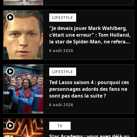
penser
player2
LIFESTYLE
"Je devais jouer Mark Wahlberg,
c'était une erreur" : Tom Holland,
la star de Spider-Man, ne referait
pas ce blockbuster
6 août 2026
player2
LIFESTYLE
Ted Lasso saison 4 : pourquoi ces
personnages adorés des fans ne
sont pas dans la suite ?
6 août 2026
player2
TV
Star Academy : vous avez déjà vu