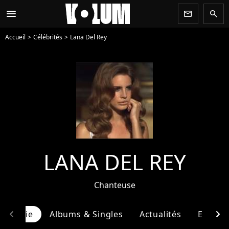
menu
newsletter
search
Accueil
Célébrités
Lana Del Rey
LANA DEL REY
Chanteuse
chevron_left
chevron_right
ographie
Albums & Singles
Actualités
Entour