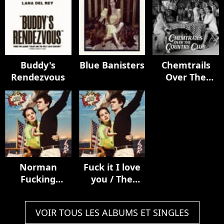
Buddy's
Blue Banisters
Chemtrails
Rendezvous
Over The
Country Club
Norman
Fuck it I love
Fucking
you / The
Rockwell!
greatest
VOIR TOUS LES ALBUMS ET SINGLES