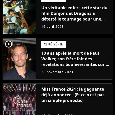
Un véritable enfer : cette star du
film Donjons et Dragons a
détesté le tournage pour une
raison très spéciale
16 avril 2023
player2
CINÉ SÉRIE
10 ans après la mort de Paul
Walker, son frère fait des
révélations bouleversantes sur la
réaction des acteurs de Fast and
26 novembre 2023
Furious
Miss France 2024 : la gagnante
déjà annoncée ! (Et ce n'est pas
un simple pronostic)