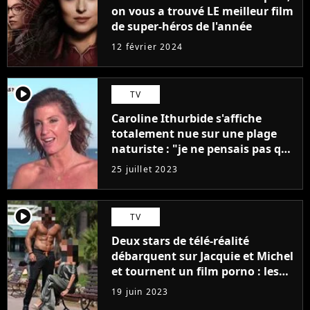
on vous a trouvé LE meilleur film
de super-héros de l'année
12 février 2024
player2
TV
Caroline Ithurbide s'affiche
totalement nue sur une plage
naturiste : "je ne pensais pas que
j'arriverais à le faire..."
25 juillet 2023
player2
TV
Deux stars de télé-réalité
débarquent sur Jacquie et Michel
et tournent un film porno : les
premières images du tournage
19 juin 2023
(exclu)