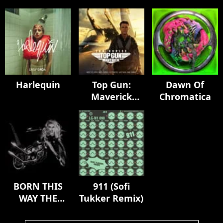
Harlequin
Top Gun:
Dawn Of
Maverick
Chromatica
(Music From
The Motion
Picture)
BORN THIS
911 (Sofi
WAY THE
Tukker Remix)
TENTH
ANNIVERSARY