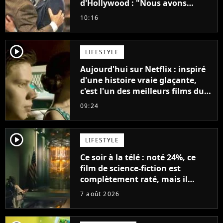
d'Hollywood : "Nous avons
avancé jour après jour, et les
10:16
jours se sont transformés en
décennies"
player2
LIFESTYLE
Aujourd'hui sur Netflix : inspiré
d'une histoire vraie glaçante,
c'est l'un des meilleurs films du
21ème siècle
09:24
player2
LIFESTYLE
Ce soir à la télé : noté 24%, ce
film de science-fiction est
complètement raté, mais il
aurait pu être encore pire à
7 août 2026
cause de son acteur