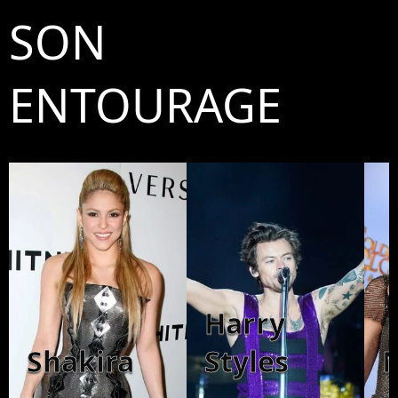
SON
ENTOURAGE
Harry
Shakira
Styles