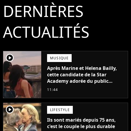
DERNIÈRES
ACTUALITÉS
player2
MUSIQUE
Après Marine et Helena Bailly,
cette candidate de la Star
Academy adorée du public
annonce son premier album,
11:44
"C'est tellement puissant"
player2
LIFESTYLE
Ils sont mariés depuis 75 ans,
c'est le couple le plus durable