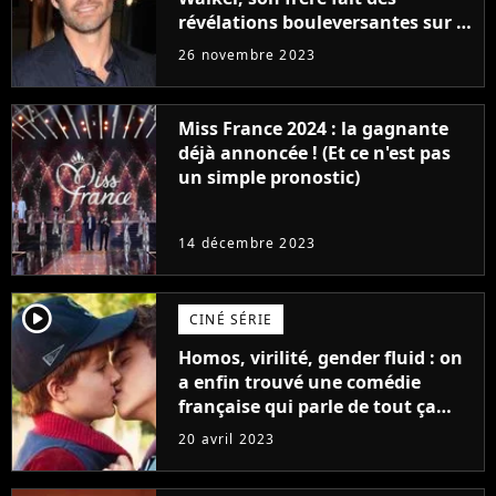
révélations bouleversantes sur la
réaction des acteurs de Fast and
26 novembre 2023
Furious
Miss France 2024 : la gagnante
déjà annoncée ! (Et ce n'est pas
un simple pronostic)
14 décembre 2023
player2
CINÉ SÉRIE
Homos, virilité, gender fluid : on
a enfin trouvé une comédie
française qui parle de tout ça
sans être super ringarde
20 avril 2023