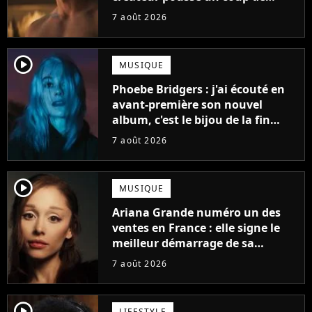
gueule
7 août 2026
player2
MUSIQUE
Phoebe Bridgers : j'ai écouté en
avant-première son nouvel
album, c'est le bijou de la fin
d'été
7 août 2026
player2
MUSIQUE
Ariana Grande numéro un des
ventes en France : elle signe le
meilleur démarrage de sa
carrière avec son album Petal
7 août 2026
player2
LIFESTYLE