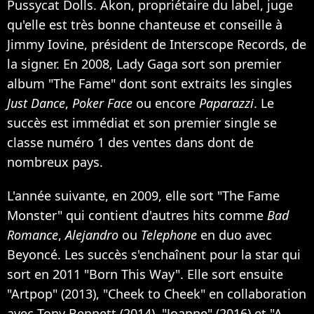
Pussycat Dolls. Akon, propriétaire du label, juge
qu'elle est très bonne chanteuse et conseille à
Jimmy Iovine, président de Interscope Records, de
la signer. En 2008, Lady Gaga sort son premier
album "The Fame" dont sont extraits les singles
Just Dance
,
Poker Face
ou encore
Paparazzi
. Le
succès est immédiat et son premier single se
classe numéro 1 des ventes dans dont de
nombreux pays.
L'année suivante, en 2009, elle sort "The Fame
Monster" qui contient d'autres hits comme
Bad
Romance
,
Alejandro
ou
Telephone
en duo avec
Beyoncé. Les succès s'enchaînent pour la star qui
sort en 2011 "Born This Way". Elle sort ensuite
"Artpop" (2013), "Cheek to Cheek" en collaboration
avec Tony Bennett (2014), "Joanne" (2016) et "A