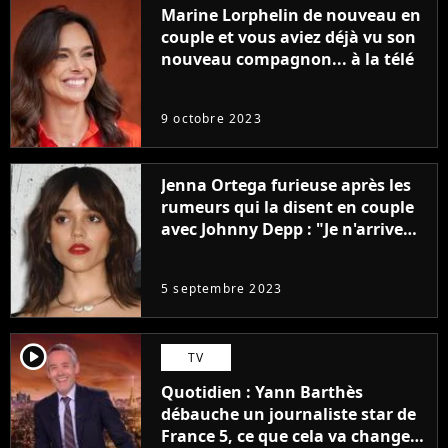
Marine Lorphelin de nouveau en
couple et vous aviez déjà vu son
nouveau compagnon... à la télé
9 octobre 2023
Jenna Ortega furieuse après les
rumeurs qui la disent en couple
avec Johnny Depp : "Je n'arrive
même pas..."
5 septembre 2023
player2
TV
Quotidien : Yann Barthès
débauche un journaliste star de
France 5, ce que cela va changer