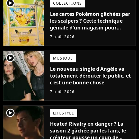
player2
COLLECTIONS
Les cartes Pokémon gâchées par
les scalpers ? Cette technique
géniale d'un magasin pour
ruiner les revendeurs
7 août 2026
player2
MUSIQUE
Le nouveau single d'Angèle va
totalement dérouter le public, et
c'est une bonne chose
7 août 2026
player2
LIFESTYLE
Heated Rivalry en danger ? La
saison 2 gâchée par les fans, le
créateur pousse un coup de