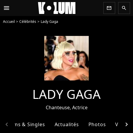
menu
newsletter
search
Accueil
Célébrités
Lady Gaga
LADY GAGA
Chanteuse, Actrice
chevron_left
chevron_right
Albums & Singles
Actualités
Photos
Vidéos