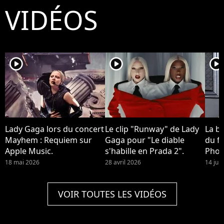
VIDÉOS
player2
player2
player2
Lady Gaga lors du concert
Le clip "Runway" de Lady
La b
Mayhem : Requiem sur
Gaga pour "Le diable
du fi
Apple Music.
s'habille en Prada 2".
Phoe
devra
18 mai 2026
28 avril 2026
14 jui
Quinn
2 !
VOIR TOUTES LES VIDÉOS