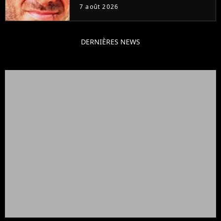
grands succès de tous les temps
7 août 2026
DERNIÈRES NEWS