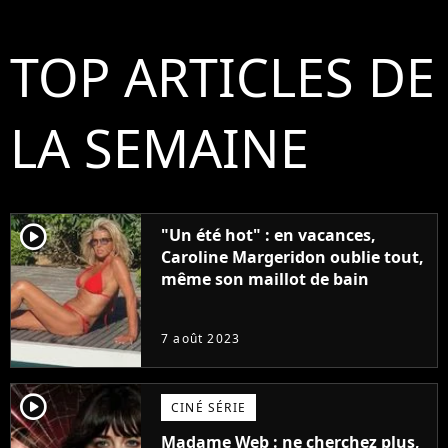
TOP ARTICLES DE
LA SEMAINE
player2
"Un été hot" : en vacances,
Caroline Margeridon oublie tout,
même son maillot de bain
7 août 2023
player2
CINÉ SÉRIE
Madame Web : ne cherchez plus,