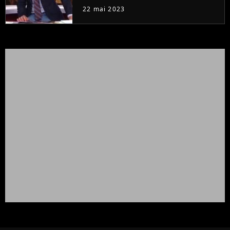
à la rentrée
22 mai 2023