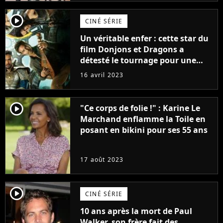
player2
CINÉ SÉRIE
Un véritable enfer : cette star du
film Donjons et Dragons a
détesté le tournage pour une
raison très spéciale
16 avril 2023
player2
"Ce corps de folie !" : Karine Le
Marchand enflamme la Toile en
posant en bikini pour ses 55 ans
17 août 2023
player2
CINÉ SÉRIE
10 ans après la mort de Paul
Walker, son frère fait des