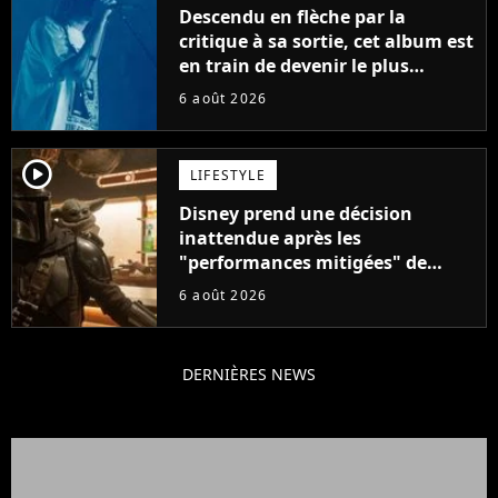
Descendu en flèche par la
critique à sa sortie, cet album est
en train de devenir le plus
populaire de son auteur
6 août 2026
player2
LIFESTYLE
Disney prend une décision
inattendue après les
"performances mitigées" de
Vaiana et The Mandalorian &
6 août 2026
Grogu au box-office
DERNIÈRES NEWS