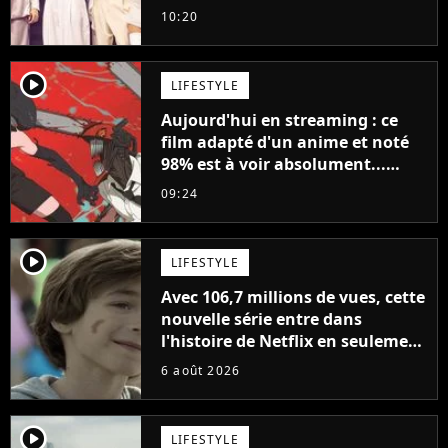
10:20
player2
LIFESTYLE
Aujourd'hui en streaming : ce
film adapté d'un anime et noté
98% est à voir absolument...
sinon vous ne comprendrez plus
09:24
la série
player2
LIFESTYLE
Avec 106,7 millions de vues, cette
nouvelle série entre dans
l'histoire de Netflix en seulement
48 jours
6 août 2026
player2
LIFESTYLE