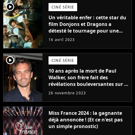
player2
CINÉ SÉRIE
Un véritable enfer : cette star du
film Donjons et Dragons a
détesté le tournage pour une
raison très spéciale
16 avril 2023
player2
CINÉ SÉRIE
10 ans après la mort de Paul
Walker, son frère fait des
révélations bouleversantes sur la
réaction des acteurs de Fast and
26 novembre 2023
Furious
Miss France 2024 : la gagnante
déjà annoncée ! (Et ce n'est pas
un simple pronostic)