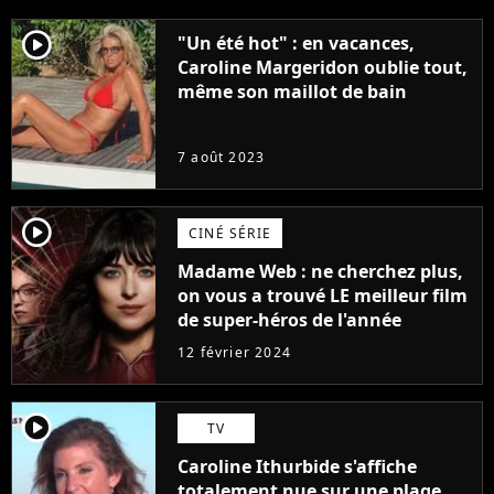
player2
"Un été hot" : en vacances,
Caroline Margeridon oublie tout,
même son maillot de bain
7 août 2023
player2
CINÉ SÉRIE
Madame Web : ne cherchez plus,
on vous a trouvé LE meilleur film
de super-héros de l'année
12 février 2024
player2
TV
Caroline Ithurbide s'affiche
totalement nue sur une plage