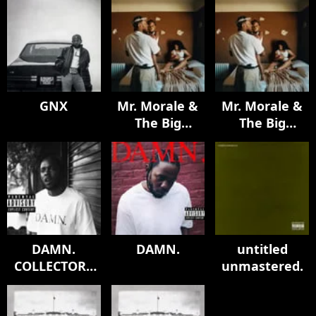
GNX
Mr. Morale &
Mr. Morale &
The Big
The Big
Steppers
Steppers
DAMN.
DAMN.
untitled
COLLECTORS
unmastered.
EDITION.