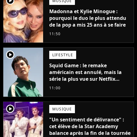
player2
MUSIQUE
Madonna et Kylie Minogue :
pourquoi le duo le plus attendu
de la pop a mis 25 ans à se faire
11:50
player2
LIFESTYLE
Squid Game : le remake
américain est annulé, mais la
série la plus vue sur Netflix
pourrait avoir une version
11:00
française
player2
MUSIQUE
"Un sentiment de délivrance" :
cet élève de la Star Academy
balance après la fin de la tournée