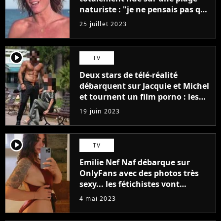
naturiste : "je ne pensais pas que
j'arriverais à le faire..."
25 juillet 2023
player2
TV
Deux stars de télé-réalité
débarquent sur Jacquie et Michel
et tournent un film porno : les
premières images du tournage
19 juin 2023
(exclu)
player2
TV
Emilie Nef Naf débarque sur
OnlyFans avec des photos très
sexy... les fétichistes vont
prendre leur pied !
4 mai 2023