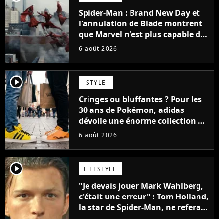
Spider-Man : Brand New Day et
l'annulation de Blade montrent
que Marvel n'est plus capable de
faire quoi que ce soit de simple
6 août 2026
player2
STYLE
Cringes ou bluffantes ? Pour les
30 ans de Pokémon, adidas
dévoile une énorme collection de
sneakers et je ne sais pas quoi en
6 août 2026
penser
player2
LIFESTYLE
"Je devais jouer Mark Wahlberg,
c'était une erreur" : Tom Holland,
la star de Spider-Man, ne referait
pas ce blockbuster