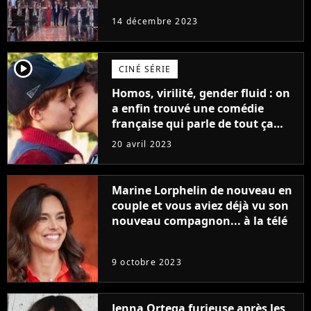
14 décembre 2023
player2
CINÉ SÉRIE
Homos, virilité, gender fluid : on
a enfin trouvé une comédie
française qui parle de tout ça
sans être super ringarde
20 avril 2023
Marine Lorphelin de nouveau en
couple et vous aviez déjà vu son
nouveau compagnon... à la télé
9 octobre 2023
Jenna Ortega furieuse après les