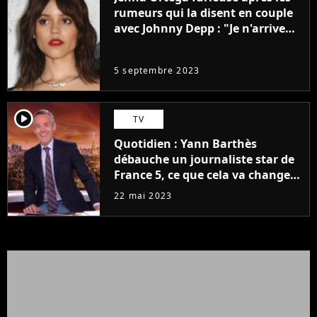
rumeurs qui la disent en couple
avec Johnny Depp : "Je n'arrive
même pas..."
5 septembre 2023
player2
TV
Quotidien : Yann Barthès
débauche un journaliste star de
France 5, ce que cela va changer
à la rentrée
22 mai 2023