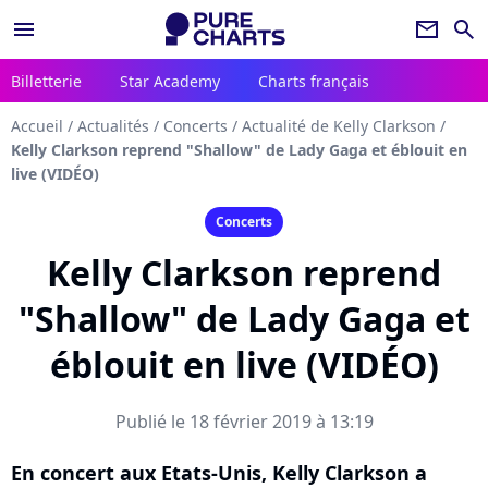
menu
newsletter
search
Billetterie
Star Academy
Charts français
Accueil
/
Actualités
/
Concerts
/
Actualité de Kelly Clarkson
/
Kelly Clarkson reprend "Shallow" de Lady Gaga et éblouit en
live (VIDÉO)
Concerts
Kelly Clarkson reprend
"Shallow" de Lady Gaga et
éblouit en live (VIDÉO)
Publié le 18 février 2019 à 13:19
En concert aux Etats-Unis, Kelly Clarkson a