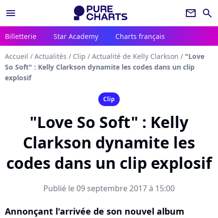
menu
newsletter
search
Billetterie
Star Academy
Charts français
Accueil
/
Actualités
/
Clip
/
Actualité de Kelly Clarkson
/
"Love
So Soft" : Kelly Clarkson dynamite les codes dans un clip
explosif
Clip
"Love So Soft" : Kelly
Clarkson dynamite les
codes dans un clip explosif
Publié le 09 septembre 2017 à 15:00
Annonçant l'arrivée de son nouvel album