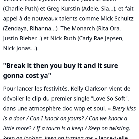
(Charlie Puth) et Greg Kurstin (Adele, Sia...), et fait
appel à de nouveaux talents comme Mick Schultz
(Zendaya, Rihanna...), The Monarch (Rita Ora,
Justin Bieber...) et Nick Ruth (Carly Rae Jepsen,
Nick Jonas...).
"Break it then you buy it and it sure
gonna cost ya"
Pour lancer les festivités, Kelly Clarkson vient de
dévoiler le clip du premier single "Love So Soft",
dans une atmosphère doo wop et soul. «
Every kiss
is a door / Can I knock on yours? / Can we knock a
little more? / If a touch is a keep / Keep on twisting,
keep on locking, keep on turning me
» lance-t-elle