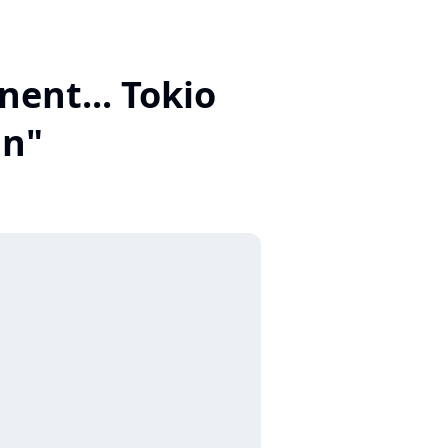
nent... Tokio
un"