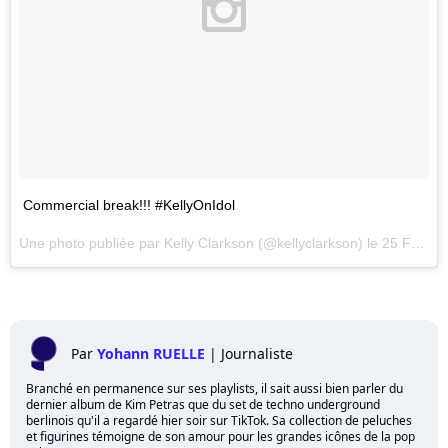
Commercial break!!! #KellyOnIdol
Une photo publiée par Kelly Clarkson (@kellyclarkson) le
25 Févr. 2016 à 18h12 PST
Par
Yohann RUELLE
|
Journaliste
Branché en permanence sur ses playlists, il sait aussi bien parler du
dernier album de Kim Petras que du set de techno underground
berlinois qu'il a regardé hier soir sur TikTok. Sa collection de peluches
et figurines témoigne de son amour pour les grandes icônes de la pop