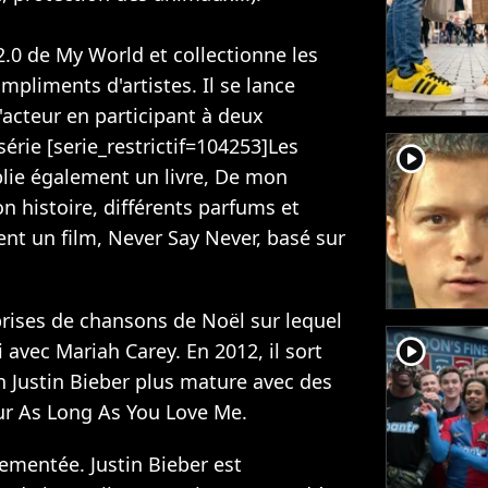
2.0 de My World et collectionne les
mpliments d'artistes. Il se lance
acteur en participant à deux
série [serie_restrictif=104253]Les
player2
publie également un livre, De mon
on histoire, différents parfums et
nt un film, Never Say Never, basé sur
prises de chansons de Noël sur lequel
player2
avec Mariah Carey. En 2012, il sort
n Justin Bieber plus mature avec des
r As Long As You Love Me.
mentée. Justin Bieber est