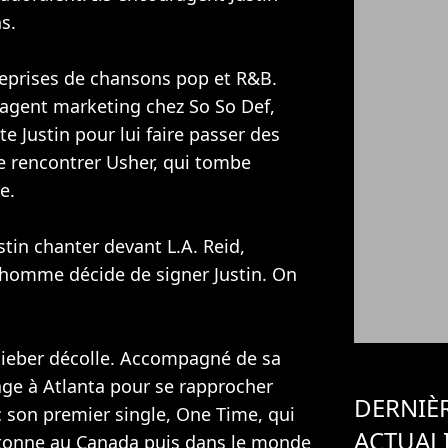
s.
reprises de chansons pop et R&B.
 agent marketing chez So So Def,
e Justin pour lui faire passer des
me rencontrer Usher, qui tombe
e.
tin chanter devant L.A. Reid,
L'homme décide de signer Justin. On
n Bieber décolle. Accompagné de sa
age à Atlanta pour se rapprocher
DERNIÈ
 son premier single, One Time, qui
ACTUAL
cartonne au Canada puis dans le monde