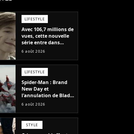
LIFESTYLE
Avec 106,7 millions de
vues, cette nouvelle
série entre dans
l'histoire de Netflix en
6 août 2026
seulement 48 jours
LIFESTYLE
Spider-Man : Brand
New Day et
l'annulation de Blade
montrent que Marvel
6 août 2026
n'est plus capable de
faire quoi que ce soit
de simple
STYLE