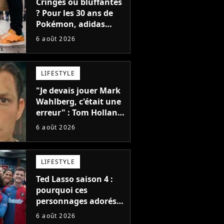
Cringes ou bluffantes
? Pour les 30 ans de
Pokémon, adidas
dévoile une énorme
6 août 2026
collection de sneakers
et je ne sais pas quoi
en penser
LIFESTYLE
"Je devais jouer Mark
Wahlberg, c'était une
erreur" : Tom Holland,
la star de Spider-Man,
6 août 2026
ne referait pas ce
blockbuster
LIFESTYLE
Ted Lasso saison 4 :
pourquoi ces
personnages adorés
des fans ne sont pas
6 août 2026
dans la suite ?