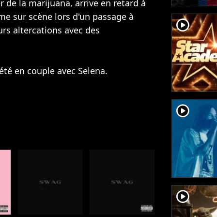
 de la marijuana, arrive en retard à
me sur scène lors d'un passage à
player2
urs altercations avec des
 été en couple avec Selena.
player2
player2