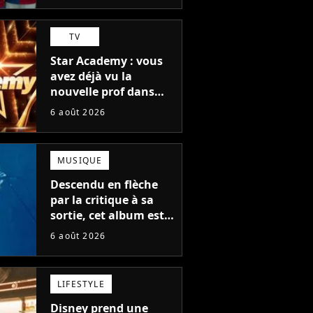
TV
Star Academy : vous
avez déjà vu la
nouvelle prof dans
The Voice et aux
6 août 2026
Enfoirés
MUSIQUE
Descendu en flèche
par la critique à sa
sortie, cet album est
en train de devenir le
6 août 2026
plus populaire de son
auteur
LIFESTYLE
Disney prend une