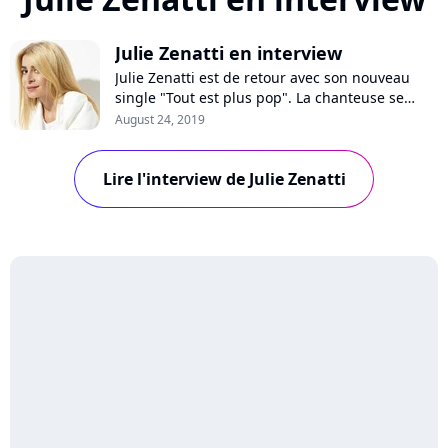
Julie Zenatti en interview
Julie Zenatti est de retour avec son nouveau
single "Tout est plus pop". La chanteuse se
confie à Pure Charts sur son comeback,
August 24, 2019
l'inspiration derrière cette chanson, les femmes
dans la musique ou ses souvenirs d'enfance sur
Lire l'interview de Julie Zenatti
les tubes de Michel Berger et France Gall.
Interview !