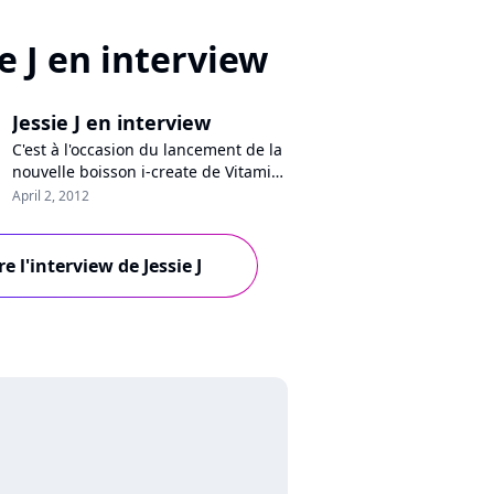
ie J en interview
Jessie J en interview
C'est à l'occasion du lancement de la
nouvelle boisson i-create de Vitamin
Water que Pure Charts a rencontré
April 2, 2012
Jessie J en fin de semaine dernière.
La jeune chanteuse britannique, qui
a soufflé ses 24 bougies il y a moins
re l'interview de Jessie J
d'une semaine, est la nouvelle
ambassadrice de la marque et a
participé à la soirée de...