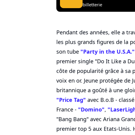
billetterie
Pendant des années, elle a tra
les plus grands figures de la 
son tube
"Party in the U.S.A."
premier single "Do It Like a Dud
côte de popularité grâce à sa 
voix en or. Jeune protégée de 
britannique a goûté à une gloi
"Price Tag"
avec B.o.B - clas
France -
"Domino"
,
"LaserLig
"Bang Bang" avec Ariana Grande
premier top 5 aux Etats-Unis. H