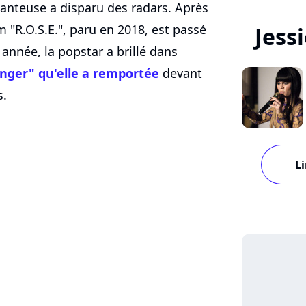
hanteuse a disparu des radars. Après
"R.O.S.E.", paru en 2018, est passé
Jess
nnée, la popstar a brillé dans
inger" qu'elle a remportée
devant
s.
Li