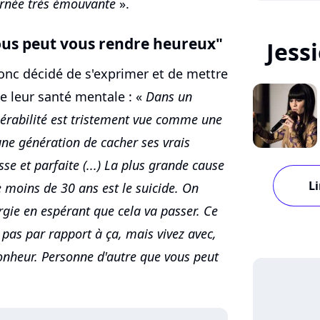
urnée très émouvante
».
ous peut vous rendre heureux"
Jess
onc décidé de s'exprimer et de mettre
e leur santé mentale : «
Dans un
nérabilité est tristement vue comme une
eune génération de cacher ses vrais
se et parfaite (...) La plus grande cause
Li
 moins de 30 ans est le suicide. On
gie en espérant que cela va passer. Ce
z pas par rapport à ça, mais vivez avec,
onheur. Personne d'autre que vous peut