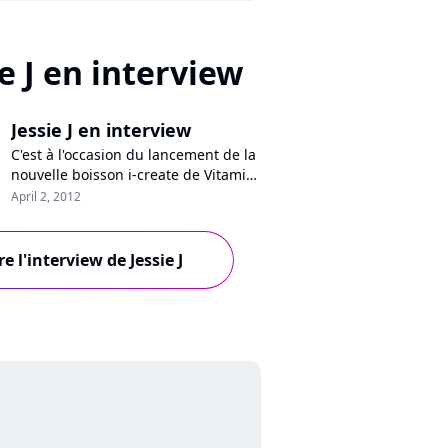
ie J en interview
Jessie J en interview
C'est à l'occasion du lancement de la
nouvelle boisson i-create de Vitamin
Water que Pure Charts a rencontré
April 2, 2012
Jessie J en fin de semaine dernière.
La jeune chanteuse britannique, qui
a soufflé ses 24 bougies il y a moins
re l'interview de Jessie J
d'une semaine, est la nouvelle
ambassadrice de la marque et a
participé à la soirée de...