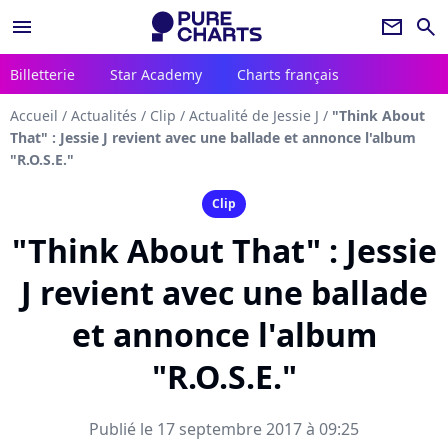
menu
newsletter
search
Billetterie
Star Academy
Charts français
Accueil
/
Actualités
/
Clip
/
Actualité de Jessie J
/
"Think About
That" : Jessie J revient avec une ballade et annonce l'album
"R.O.S.E."
Clip
"Think About That" : Jessie
J revient avec une ballade
et annonce l'album
"R.O.S.E."
Publié le 17 septembre 2017 à 09:25