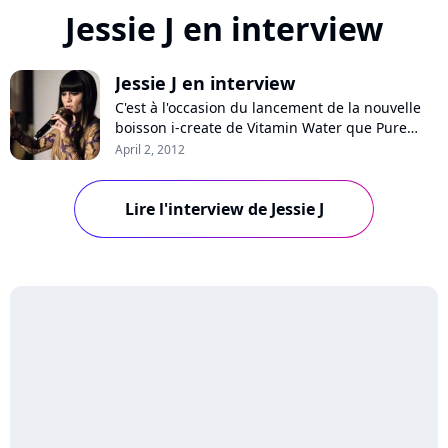
Jessie J en interview
Jessie J en interview
C'est à l'occasion du lancement de la nouvelle
boisson i-create de Vitamin Water que Pure
Charts a rencontré Jessie J en fin de semaine
April 2, 2012
dernière. La jeune chanteuse britannique, qui a
soufflé ses 24 bougies il y a moins d'une
semaine, est la nouvelle ambassadrice de la
Lire l'interview de Jessie J
marque et a participé à la soirée de...