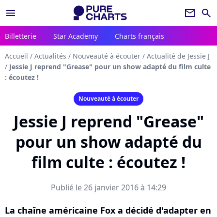
menu
newsletter
search
Billetterie
Star Academy
Charts français
Accueil
/
Actualités
/
Nouveauté à écouter
/
Actualité de Jessie J
/
Jessie J reprend "Grease" pour un show adapté du film culte
: écoutez !
Nouveauté à écouter
Jessie J reprend "Grease"
pour un show adapté du
film culte : écoutez !
Publié le 26 janvier 2016 à 14:29
La chaîne américaine Fox a décidé d'adapter en