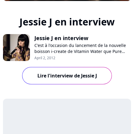
Jessie J en interview
Jessie J en interview
C'est à l'occasion du lancement de la nouvelle
boisson i-create de Vitamin Water que Pure
Charts a rencontré Jessie J en fin de semaine
April 2, 2012
dernière. La jeune chanteuse britannique, qui a
soufflé ses 24 bougies il y a moins d'une
semaine, est la nouvelle ambassadrice de la
Lire l'interview de Jessie J
marque et a participé à la soirée de...