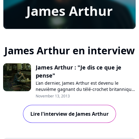
James Arthur
James Arthur en interview
James Arthur : "Je dis ce que je
pense"
L'an dernier, James Arthur est devenu le
neuvième gagnant du télé-crochet britannique
"The X Factor". A la surprise générale, son
November 13, 2013
premier single "Impossible" a cartonné dans
l'Europe entière et il a sorti il y a quelques jours
Lire l'interview de James Arthur
son premier opus éponyme. A l'occasion de son
passage à Paris, Pure Charts a dis...