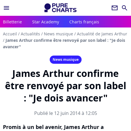
menu
newsletter
search
Billetterie
Star Academy
Charts français
Accueil
/
Actualités
/
News musique
/
Actualité de James Arthur
/
James Arthur confirme être renvoyé par son label : "Je dois
avancer"
News musique
James Arthur confirme
être renvoyé par son label
: "Je dois avancer"
Publié le 12 juin 2014 à 12:05
Promis à un bel avenir, James Arthur a