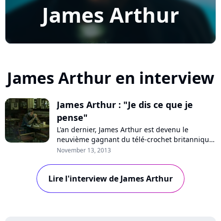
James Arthur
James Arthur en interview
James Arthur : "Je dis ce que je
pense"
L'an dernier, James Arthur est devenu le
neuvième gagnant du télé-crochet britannique
"The X Factor". A la surprise générale, son
November 13, 2013
premier single "Impossible" a cartonné dans
l'Europe entière et il a sorti il y a quelques jours
Lire l'interview de James Arthur
son premier opus éponyme. A l'occasion de son
passage à Paris, Pure Charts a dis...