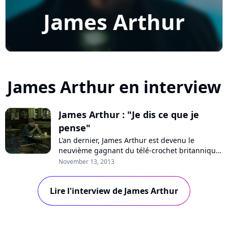
James Arthur
James Arthur en interview
James Arthur : "Je dis ce que je
pense"
L'an dernier, James Arthur est devenu le
neuvième gagnant du télé-crochet britannique
"The X Factor". A la surprise générale, son
November 13, 2013
premier single "Impossible" a cartonné dans
l'Europe entière et il a sorti il y a quelques jours
Lire l'interview de James Arthur
son premier opus éponyme. A l'occasion de son
passage à Paris, Pure Charts a dis...