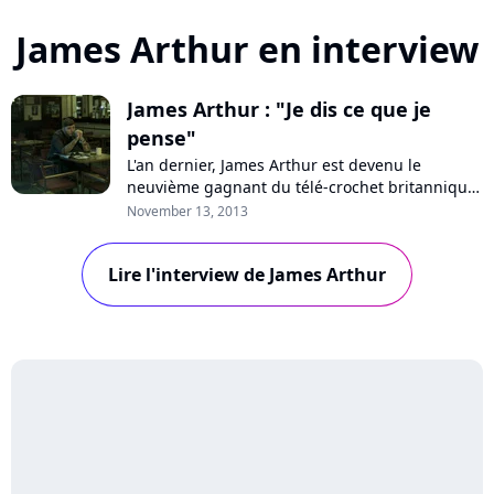
James Arthur en interview
James Arthur : "Je dis ce que je
pense"
L'an dernier, James Arthur est devenu le
neuvième gagnant du télé-crochet britannique
"The X Factor". A la surprise générale, son
November 13, 2013
premier single "Impossible" a cartonné dans
l'Europe entière et il a sorti il y a quelques jours
Lire l'interview de James Arthur
son premier opus éponyme. A l'occasion de son
passage à Paris, Pure Charts a dis...