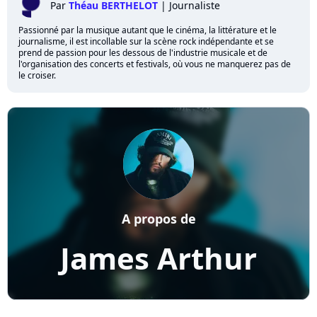
Par
Théau BERTHELOT
|
Journaliste
Passionné par la musique autant que le cinéma, la littérature et le
journalisme, il est incollable sur la scène rock indépendante et se
prend de passion pour les dessous de l'industrie musicale et de
l'organisation des concerts et festivals, où vous ne manquerez pas de
le croiser.
A propos de
James Arthur