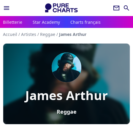
menu
newsletter
search
Billetterie
Star Academy
Charts français
Accueil
/
Artistes
/
Reggae
/
James Arthur
James Arthur
Reggae