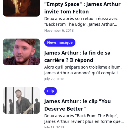
"Empty Space" : James Arthur
invite Tom Felton
Deux ans après son retour réussi avec
"Back From The Edge", James Arthur
entame une ère nouvelle avec "Empty
November 6, 2018
Space", une ballade intimiste qui
évoque...
News musique
James Arthur : la fin de sa
carrière ? Il répond
Alors qu'il prépare son troisième album,
James Arthur a annoncé qu'il comptait
mettre un terme à sa carrière... débutée
July 29, 2018
en 2012. Une blague ? Un coup...
Clip
James Arthur : le clip "You
Deserve Better"
Deux ans après "Back From The Edge",
James Arthur revient plus en forme que
jamais avec un double single : le funky
July 18, 2018