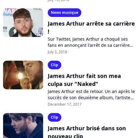
"You Deserve Better" et le gospel...
News musique
James Arthur arrête sa carrière
!
Sur Twitter, James Arthur a choqué ses
fans en annonçant l'arrêt de sa carrière
après la sortie de son troisième disque.
July 3, 2018
Coup de bluff ou vraie annonce...
Clip
James Arthur fait son mea
culpa sur "Naked"
James Arthur est de retour. Un an après le
succès de son deuxième album, l'artiste
britannique dévoile son nouveau single
December 17, 2017
"Naked". Regardez son clip avec...
Clip
James Arthur brisé dans son
nouveau clip