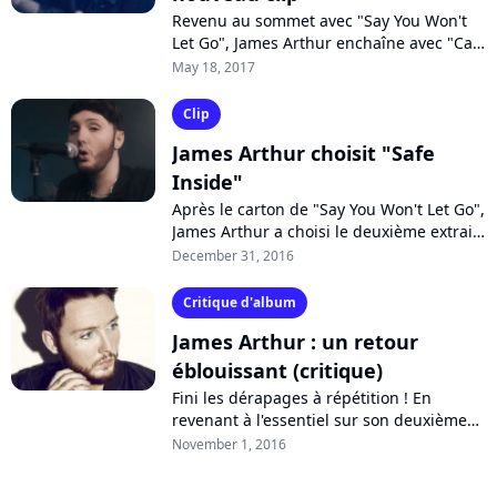
Revenu au sommet avec "Say You Won't
Let Go", James Arthur enchaîne avec "Can
I Be Him", nouvel extrait de son dernier
May 18, 2017
album "Back from the Edge". Découvrez...
Clip
James Arthur choisit "Safe
Inside"
Après le carton de "Say You Won't Let Go",
James Arthur a choisi le deuxième extrait
officiel de son nouvel album "Back from
December 31, 2016
the Edge". C'est la ballade...
Critique d'album
James Arthur : un retour
éblouissant (critique)
Fini les dérapages à répétition ! En
revenant à l'essentiel sur son deuxième
album "Back from the Edge", James
November 1, 2016
Arthur prouve qu'il mérite une
deuxième...