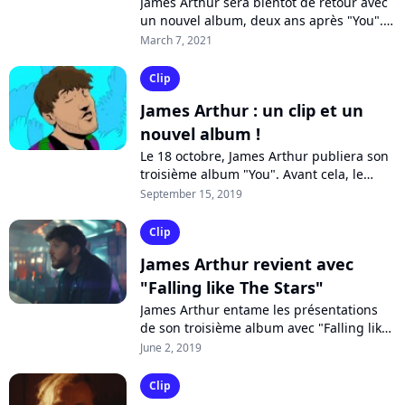
James Arthur sera bientôt de retour avec
un nouvel album, deux ans après "You".
Toutes guitares dehors, le chanteur
March 7, 2021
anglais clame son amour sur
"Medicine",...
Clip
James Arthur : un clip et un
nouvel album !
Le 18 octobre, James Arthur publiera son
troisième album "You". Avant cela, le
chanteur anglais s'entoure des rappeurs
September 15, 2019
Ty Dolla $ign et Shotty Horroh...
Clip
James Arthur revient avec
"Falling like The Stars"
James Arthur entame les présentations
de son troisième album avec "Falling like
the Stars", une ballade émouvante dont
June 2, 2019
le clip retrace la vie de famille...
Clip