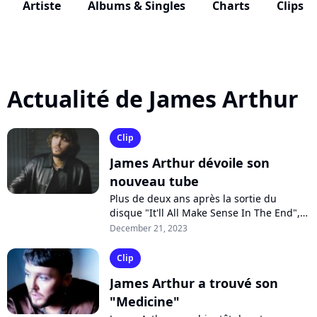
Artiste
Albums & Singles
Charts
Clips
Actualité de James Arthur
Clip
James Arthur dévoile son
nouveau tube
Plus de deux ans après la sortie du
disque "It'll All Make Sense In The End",
le chanteur britannique James Arthur
December 21, 2023
continue d'effeuiller son prochain...
Clip
James Arthur a trouvé son
"Medicine"