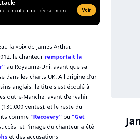
ctacle
Voir
tuellement en tournée sur notre
eau la voix de James Arthur.
012, le chanteur
remportait la
r"
au Royaume-Uni, avant que sa
e dans les charts UK. A l'origine d'un
ns anglais, le titre s'est écoulé à
res outre-Manche, avant d'envahir
(130.000 ventes), et le reste du
vants comme
"Recovery"
ou
"Get
Ja
succès, et l'image du chanteur a été
shs
et des accusations