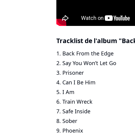
Tracklist de l'album "Ba
1. Back From the Edge
2. Say You Won’t Let Go
3. Prisoner
4. Can I Be Him
5. I Am
6. Train Wreck
7. Safe Inside
8. Sober
9. Phoenix