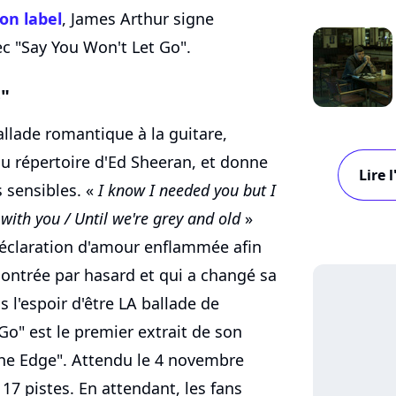
on label
, James Arthur signe
ec "Say You Won't Let Go".
o"
llade romantique à la guitare,
du répertoire d'Ed Sheeran, et donne
Lire 
s sensibles. «
I know I needed you but I
with you / Until we're grey and old
»
 déclaration d'amour enflammée afin
ncontrée par hasard et qui a changé sa
ns l'espoir d'être LA ballade de
Go" est le premier extrait de son
e Edge". Attendu le 4 novembre
17 pistes. En attendant, les fans