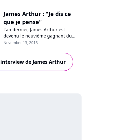
James Arthur : "Je dis ce
que je pense"
L'an dernier, James Arthur est
devenu le neuvième gagnant du
télé-crochet britannique "The X
November 13, 2013
Factor". A la surprise générale, son
premier single "Impossible" a
cartonné dans l'Europe entière et il a
l'interview de James Arthur
sorti il y a quelques jours son
premier opus éponyme. A l'occasion
de son passage à Paris, Pure Charts
a dis...