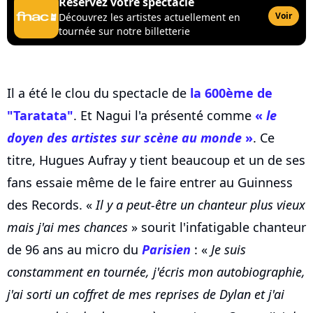
Réservez votre spectacle
Voir
Découvrez les artistes actuellement en
tournée sur notre billetterie
Il a été le clou du spectacle de
la 600ème de
"Taratata"
. Et Nagui l'a présenté comme
«
le
doyen des artistes sur scène au monde
»
. Ce
titre, Hugues Aufray y tient beaucoup et un de ses
fans essaie même de le faire entrer au Guinness
des Records. «
Il y a peut-être un chanteur plus vieux
mais j'ai mes chances
» sourit l'infatigable chanteur
de 96 ans au micro du
Parisien
: «
Je suis
constamment en tournée, j'écris mon autobiographie,
j'ai sorti un coffret de mes reprises de Dylan et j'ai