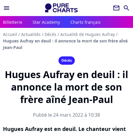
menu
newsletter
search
Billetterie
Star Academy
Charts français
Accueil
/
Actualités
/
Décès
/
Actualité de Hugues Aufray
/
Hugues Aufray en deuil : il annonce la mort de son frère aîné
Jean-Paul
Décès
Hugues Aufray en deuil : il
annonce la mort de son
frère aîné Jean-Paul
Publié le 24 mars 2022 à 10:38
Hugues Aufray est en deuil. Le chanteur vient