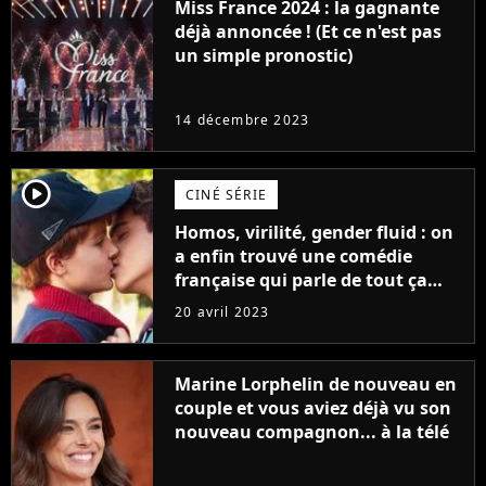
Miss France 2024 : la gagnante
déjà annoncée ! (Et ce n'est pas
un simple pronostic)
14 décembre 2023
player2
CINÉ SÉRIE
Homos, virilité, gender fluid : on
a enfin trouvé une comédie
française qui parle de tout ça
sans être super ringarde
20 avril 2023
Marine Lorphelin de nouveau en
couple et vous aviez déjà vu son
nouveau compagnon... à la télé