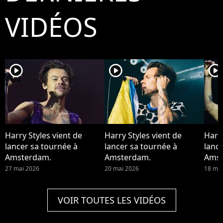
VIDÉOS
player2
player2
player2
Harry Styles vient de
Harry Styles vient de
Harry
lancer sa tournée à
lancer sa tournée à
lanc
Amsterdam.
Amsterdam.
Amst
27 mai 2026
20 mai 2026
18 mai
VOIR TOUTES LES VIDÉOS