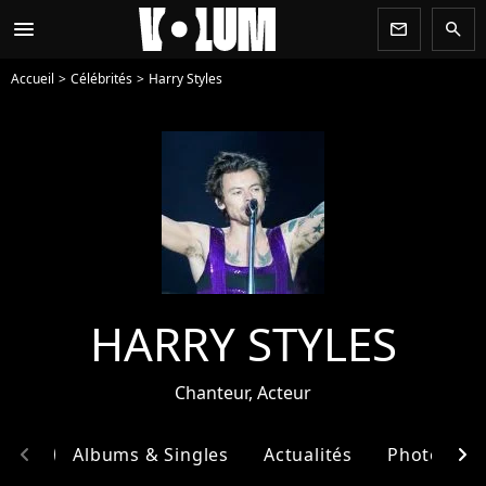
menu
newsletter
search
Accueil
Célébrités
Harry Styles
HARRY STYLES
Chanteur, Acteur
chevron_left
chevron_right
phie
Albums & Singles
Actualités
Photos