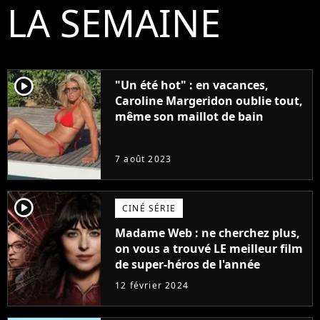
LA SEMAINE
player2
"Un été hot" : en vacances,
Caroline Margeridon oublie tout,
même son maillot de bain
7 août 2023
player2
CINÉ SÉRIE
Madame Web : ne cherchez plus,
on vous a trouvé LE meilleur film
de super-héros de l'année
12 février 2024