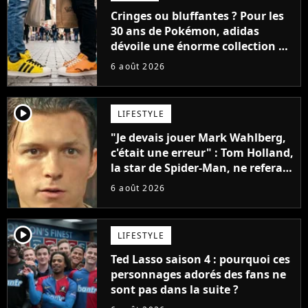
Cringes ou bluffantes ? Pour les
30 ans de Pokémon, adidas
dévoile une énorme collection de
sneakers et je ne sais pas quoi en
6 août 2026
penser
player2
LIFESTYLE
"Je devais jouer Mark Wahlberg,
c'était une erreur" : Tom Holland,
la star de Spider-Man, ne referait
pas ce blockbuster
6 août 2026
player2
LIFESTYLE
Ted Lasso saison 4 : pourquoi ces
personnages adorés des fans ne
sont pas dans la suite ?