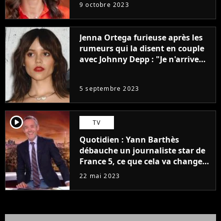
9 octobre 2023
Jenna Ortega furieuse après les
rumeurs qui la disent en couple
avec Johnny Depp : "Je n'arrive
même pas..."
5 septembre 2023
player2
TV
Quotidien : Yann Barthès
débauche un journaliste star de
France 5, ce que cela va changer
à la rentrée
22 mai 2023