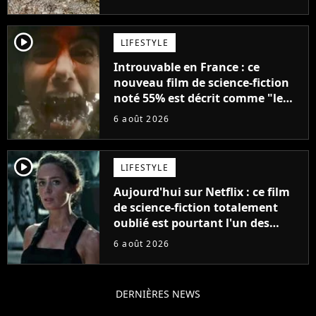
player2
LIFESTYLE
Introuvable en France : ce
nouveau film de science-fiction
noté 55% est décrit comme "le
plus stupide de l'année"
6 août 2026
player2
LIFESTYLE
Aujourd'hui sur Netflix : ce film
de science-fiction totalement
oublié est pourtant l'un des
meilleurs des années 2010
6 août 2026
DERNIÈRES NEWS