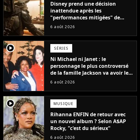
Disney prend une décision
inattendue après les
"performances mitigées" de
Vaiana et The Mandalorian &
6 août 2026
Grogu au box-office
player2
SÉRIES
Ni Michael ni Janet : le
personnage le plus controversé
de la famille Jackson va avoir le
droit à sa propre série
6 août 2026
player2
MUSIQUE
Rihanna ENFIN de retour avec
un nouvel album ? Selon A$AP
Rocky, "c'est du sérieux"
6 août 2026