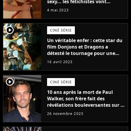
sexy... les fétichistes vont
prendre leur pied !
4 mai 2023
player2
CINÉ SÉRIE
Un véritable enfer : cette star du
film Donjons et Dragons a
détesté le tournage pour une
raison très spéciale
16 avril 2023
player2
CINÉ SÉRIE
10 ans après la mort de Paul
Walker, son frère fait des
révélations bouleversantes sur la
réaction des acteurs de Fast and
26 novembre 2023
Furious