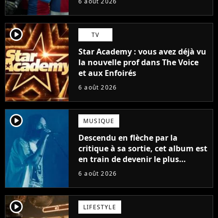
6 août 2026
player2
TV
Star Academy : vous avez déjà vu
la nouvelle prof dans The Voice
et aux Enfoirés
6 août 2026
player2
MUSIQUE
Descendu en flèche par la
critique à sa sortie, cet album est
en train de devenir le plus
populaire de son auteur
6 août 2026
player2
LIFESTYLE