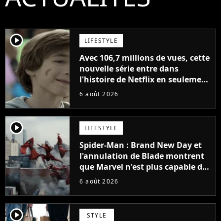
player2
LIFESTYLE
Avec 106,7 millions de vues, cette
nouvelle série entre dans
l'histoire de Netflix en seulement
48 jours
6 août 2026
player2
LIFESTYLE
Spider-Man : Brand New Day et
l'annulation de Blade montrent
que Marvel n'est plus capable de
faire quoi que ce soit de simple
6 août 2026
player2
STYLE