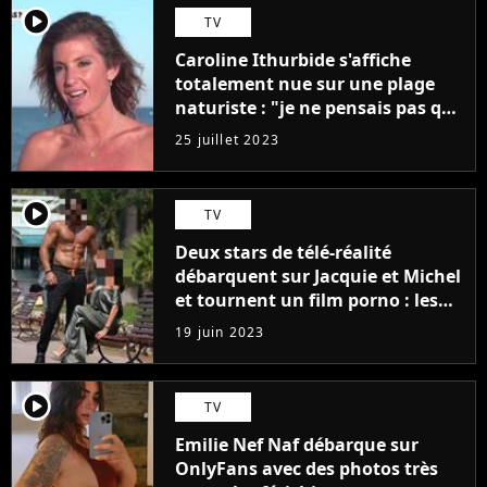
player2
TV
Caroline Ithurbide s'affiche
totalement nue sur une plage
naturiste : "je ne pensais pas que
j'arriverais à le faire..."
25 juillet 2023
player2
TV
Deux stars de télé-réalité
débarquent sur Jacquie et Michel
et tournent un film porno : les
premières images du tournage
19 juin 2023
(exclu)
player2
TV
Emilie Nef Naf débarque sur
OnlyFans avec des photos très