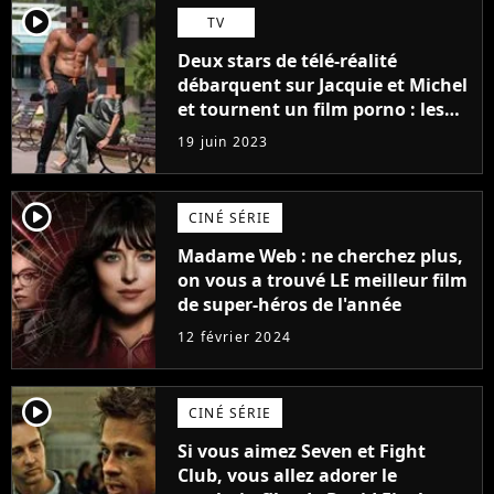
player2
TV
Deux stars de télé-réalité
débarquent sur Jacquie et Michel
et tournent un film porno : les
premières images du tournage
19 juin 2023
(exclu)
player2
CINÉ SÉRIE
Madame Web : ne cherchez plus,
on vous a trouvé LE meilleur film
de super-héros de l'année
12 février 2024
player2
CINÉ SÉRIE
Si vous aimez Seven et Fight
Club, vous allez adorer le