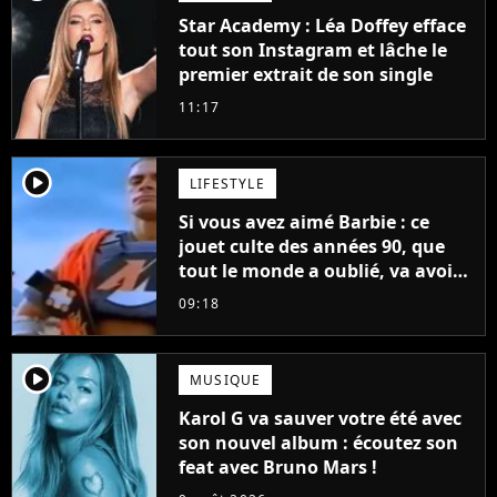
Star Academy : Léa Doffey efface
tout son Instagram et lâche le
premier extrait de son single
11:17
player2
LIFESTYLE
Si vous avez aimé Barbie : ce
jouet culte des années 90, que
tout le monde a oublié, va avoir
un film
09:18
player2
MUSIQUE
Karol G va sauver votre été avec
son nouvel album : écoutez son
feat avec Bruno Mars !