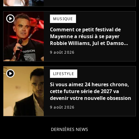
player2
MUSIQUE
Comment ce petit festival de
Mayenne a réussi à se payer
Robbie Williams, Jul et Damso
cette année ?
9 août 2026
player2
LIFESTYLE
Si vous aimez 24 heures chrono,
cette future série de 2027 va
devenir votre nouvelle obsession
9 août 2026
DERNIÈRES NEWS