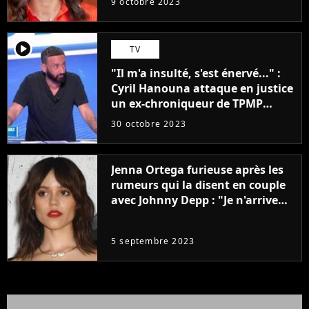
9 octobre 2023
player2
TV
"Il m'a insulté, s'est énervé..." :
Cyril Hanouna attaque en justice
un ex-chroniqueur de TPMP
après de graves accusations
30 octobre 2023
Jenna Ortega furieuse après les
rumeurs qui la disent en couple
avec Johnny Depp : "Je n'arrive
même pas..."
5 septembre 2023