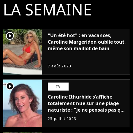
LA SEMAINE
player2
"Un été hot" : en vacances,
Caroline Margeridon oublie tout,
même son maillot de bain
7 août 2023
player2
TV
Caroline Ithurbide s'affiche
totalement nue sur une plage
naturiste : "je ne pensais pas que
j'arriverais à le faire..."
25 juillet 2023