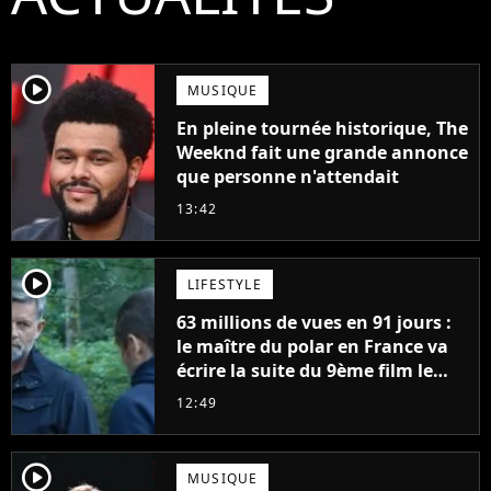
player2
MUSIQUE
En pleine tournée historique, The
Weeknd fait une grande annonce
que personne n'attendait
13:42
player2
LIFESTYLE
63 millions de vues en 91 jours :
le maître du polar en France va
écrire la suite du 9ème film le
plus regardé sur Netflix
12:49
player2
MUSIQUE