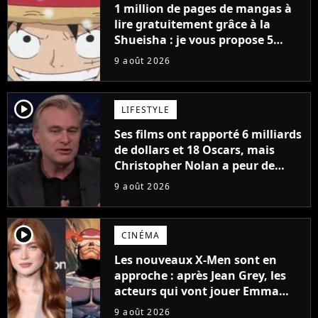
1 million de pages de mangas à
lire gratuitement grâce à la
Shueisha : je vous propose 5
mangas jamais sortis en France
9 août 2026
à découvrir absolument
player2
LIFESTYLE
Ses films ont rapporté 6 milliards
de dollars et 18 Oscars, mais
Christopher Nolan a peur de
tourner un genre de films très
9 août 2026
particulier
player2
CINÉMA
Les nouveaux X-Men sont en
approche : après Jean Grey, les
acteurs qui vont jouer Emma
Frost et Cyclope trouvés !
9 août 2026