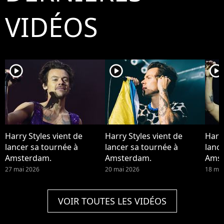
VIDÉOS
player2
player2
player2
Harry Styles vient de
Harry Styles vient de
Harry
lancer sa tournée à
lancer sa tournée à
lanc
Amsterdam.
Amsterdam.
Amst
27 mai 2026
20 mai 2026
18 mai
VOIR TOUTES LES VIDÉOS