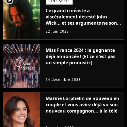
player2
CINÉ SÉRIE
Ce grand cinéaste a
viscéralement détesté John
Wick... et ses arguments ne sont
pas si bêtes
22 juin 2023
Miss France 2024 : la gagnante
déjà annoncée ! (Et ce n'est pas
un simple pronostic)
14 décembre 2023
Marine Lorphelin de nouveau en
couple et vous aviez déjà vu son
nouveau compagnon... à la télé