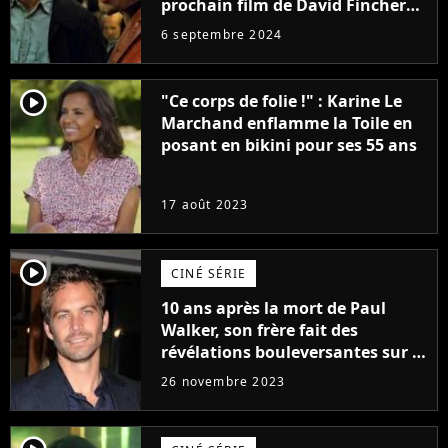
prochain film de David Fincher
avec lequel il se réinvente
6 septembre 2024
complètement
player2
"Ce corps de folie !" : Karine Le
Marchand enflamme la Toile en
posant en bikini pour ses 55 ans
17 août 2023
player2
CINÉ SÉRIE
10 ans après la mort de Paul
Walker, son frère fait des
révélations bouleversantes sur la
réaction des acteurs de Fast and
26 novembre 2023
Furious