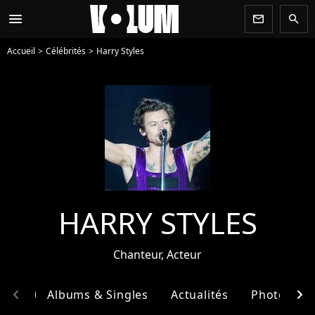
menu
newsletter
search
Accueil
Célébrités
Harry Styles
HARRY STYLES
Chanteur, Acteur
chevron_left
chevron_right
phie
Albums & Singles
Actualités
Photos