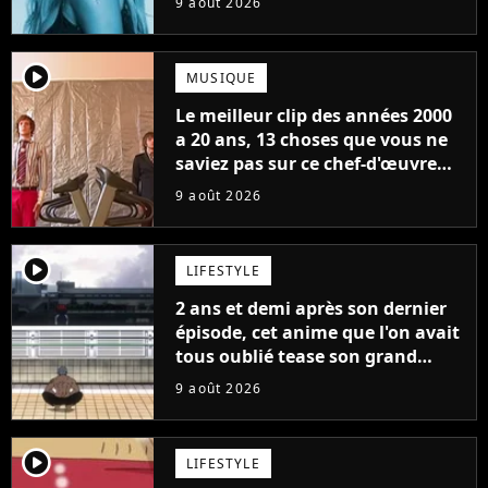
9 août 2026
player2
MUSIQUE
Le meilleur clip des années 2000
a 20 ans, 13 choses que vous ne
saviez pas sur ce chef-d'œuvre
qui a révolutionné YouTube
9 août 2026
player2
LIFESTYLE
2 ans et demi après son dernier
épisode, cet anime que l'on avait
tous oublié tease son grand
retour
9 août 2026
player2
LIFESTYLE