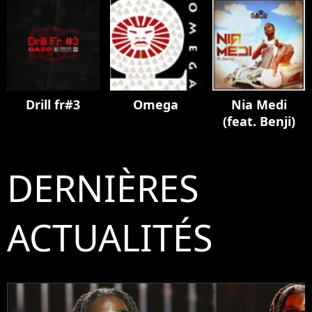
Drill fr#3
Omega
Nia Medi
(feat. Benji)
DERNIÈRES
ACTUALITÉS