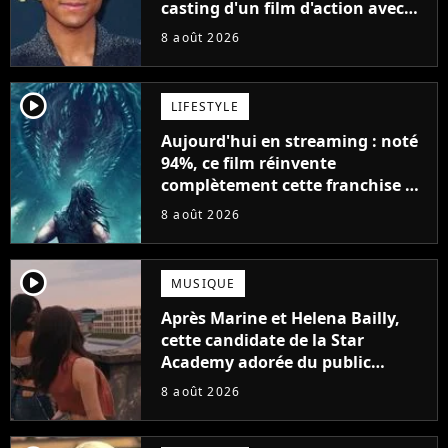
casting d'un film d'action avec
Will Smith
8 août 2026
player2
LIFESTYLE
Aujourd'hui en streaming : noté
94%, ce film réinvente
complètement cette franchise de
science-fiction vieille de 40 ans
8 août 2026
player2
MUSIQUE
Après Marine et Helena Bailly,
cette candidate de la Star
Academy adorée du public
annonce son premier album,
8 août 2026
"C'est tellement puissant"