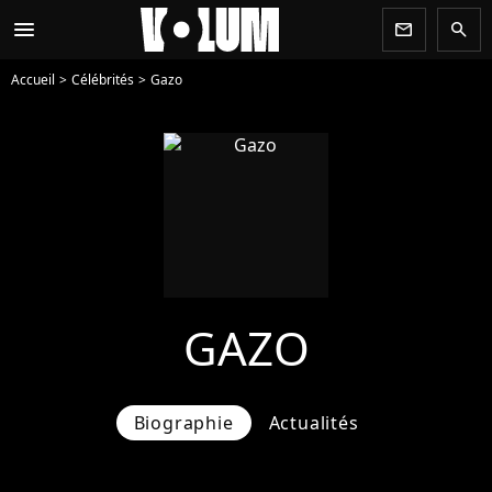
menu
newsletter
search
Accueil
Célébrités
Gazo
GAZO
Biographie
Actualités