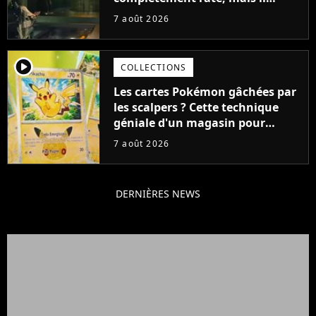
aurait pu être encore pire à
7 août 2026
cause de son acteur
player2
COLLECTIONS
Les cartes Pokémon gâchées par
les scalpers ? Cette technique
géniale d'un magasin pour
ruiner les revendeurs
7 août 2026
DERNIÈRES NEWS