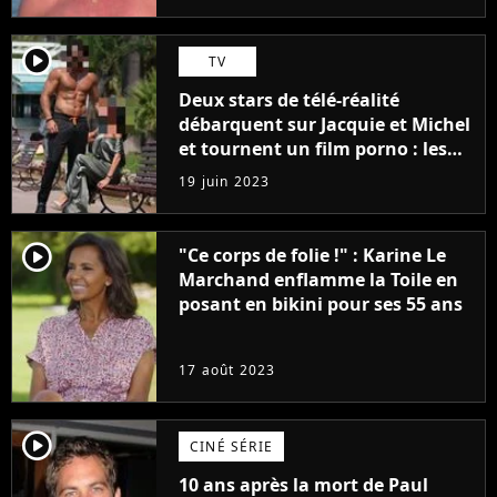
player2
TV
Deux stars de télé-réalité
débarquent sur Jacquie et Michel
et tournent un film porno : les
premières images du tournage
19 juin 2023
(exclu)
player2
"Ce corps de folie !" : Karine Le
Marchand enflamme la Toile en
posant en bikini pour ses 55 ans
17 août 2023
player2
CINÉ SÉRIE
10 ans après la mort de Paul