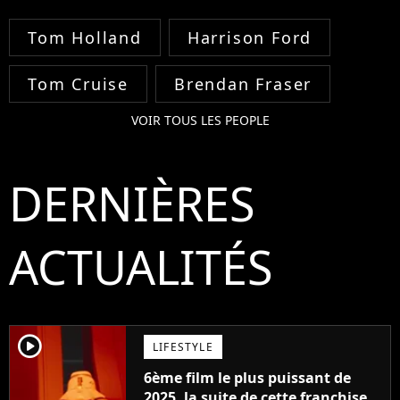
Tom Holland
Harrison Ford
Tom Cruise
Brendan Fraser
VOIR TOUS LES PEOPLE
DERNIÈRES
ACTUALITÉS
player2
LIFESTYLE
6ème film le plus puissant de
2025, la suite de cette franchise