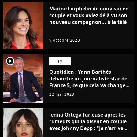
Marine Lorphelin de nouveau en
couple et vous aviez déjà vu son
nouveau compagnon... à la télé
9 octobre 2023
player2
TV
Quotidien : Yann Barthès
débauche un journaliste star de
France 5, ce que cela va changer
à la rentrée
22 mai 2023
Jenna Ortega furieuse après les
rumeurs qui la disent en couple
avec Johnny Depp : "Je n'arrive
même pas..."