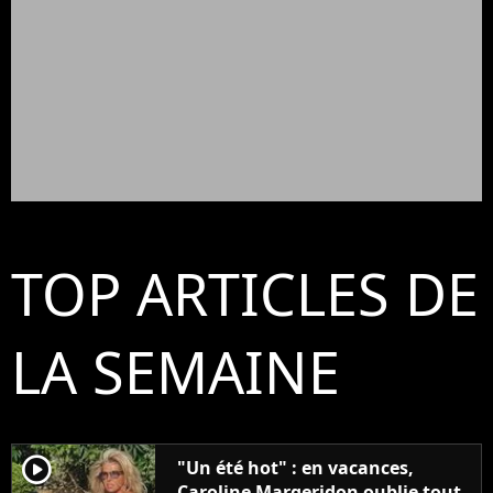
TOP ARTICLES DE
LA SEMAINE
player2
"Un été hot" : en vacances,
Caroline Margeridon oublie tout,