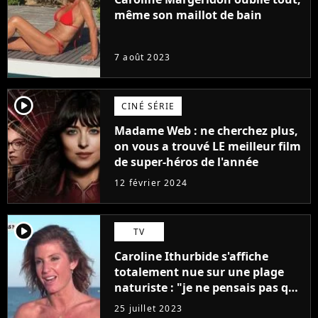
même son maillot de bain
7 août 2023
player2
CINÉ SÉRIE
Madame Web : ne cherchez plus,
on vous a trouvé LE meilleur film
de super-héros de l'année
12 février 2024
player2
TV
Caroline Ithurbide s'affiche
totalement nue sur une plage
naturiste : "je ne pensais pas que
j'arriverais à le faire..."
25 juillet 2023