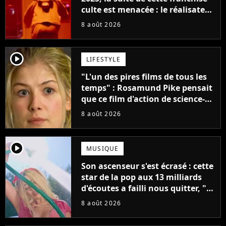
culte est menacée : le réalisateur
claque la porte pour "différends
8 août 2026
créatifs"
player2
LIFESTYLE
"L'un des pires films de tous les
temps" : Rosamund Pike pensait
que ce film d'action de science-
fiction avec Dwayne Johnson
8 août 2026
mettrait fin à sa carrière
player2
MUSIQUE
Son ascenseur s'est écrasé : cette
star de la pop aux 13 milliards
d'écoutes a failli nous quitter, "Je
pensais ne plus jamais chanter"
8 août 2026