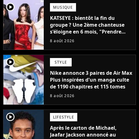
player2
MUSIQUE
KATSEYE : bientôt la fin du
groupe ? Une 2ème chanteuse
s'éloigne en 6 mois, "Prendre
cette décision n’a pas été facile"
8 août 2026
player2
STYLE
Nike annonce 3 paires de Air Max
Plus inspirées d'un manga culte
de 1190 chapitres et 115 tomes
8 août 2026
player2
LIFESTYLE
Après le carton de Michael,
Jaafar Jackson annoncé au