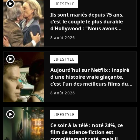
player2
LIFESTYLE
Ils sont mariés depuis 75 ans,
c'est le couple le plus durable
d'Hollywood : "Nous avons
avancé jour après jour, et les
8 août 2026
jours se sont transformés en
décennies"
player2
LIFESTYLE
Aujourd'hui sur Netflix : inspiré
d'une histoire vraie glaçante,
c'est l'un des meilleurs films du
21ème siècle
8 août 2026
player2
LIFESTYLE
Ce soir à la télé : noté 24%, ce
film de science-fiction est
complètement raté, mais il