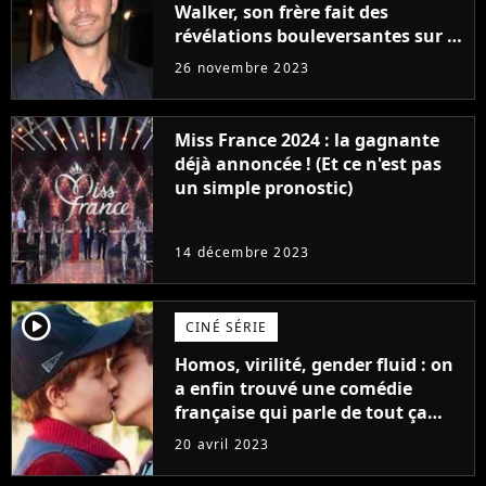
Walker, son frère fait des
révélations bouleversantes sur la
réaction des acteurs de Fast and
26 novembre 2023
Furious
Miss France 2024 : la gagnante
déjà annoncée ! (Et ce n'est pas
un simple pronostic)
14 décembre 2023
player2
CINÉ SÉRIE
Homos, virilité, gender fluid : on
a enfin trouvé une comédie
française qui parle de tout ça
sans être super ringarde
20 avril 2023