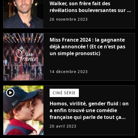
Walker, son frère fait des
révélations bouleversantes sur la
réaction des acteurs de Fast and
26 novembre 2023
Furious
Miss France 2024 : la gagnante
déjà annoncée ! (Et ce n'est pas
un simple pronostic)
14 décembre 2023
player2
CINÉ SÉRIE
Homos, virilité, gender fluid : on
a enfin trouvé une comédie
française qui parle de tout ça
sans être super ringarde
20 avril 2023