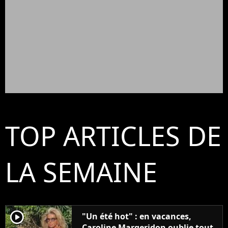
TOP ARTICLES DE
LA SEMAINE
player2
"Un été hot" : en vacances,
Caroline Margeridon oublie tout,