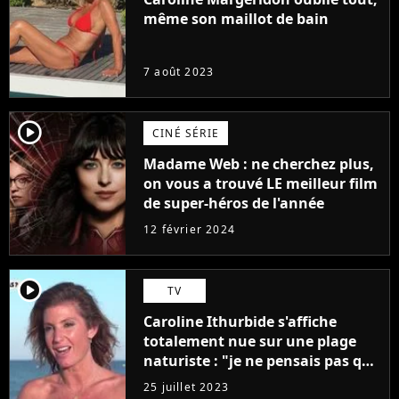
même son maillot de bain
7 août 2023
player2
CINÉ SÉRIE
Madame Web : ne cherchez plus,
on vous a trouvé LE meilleur film
de super-héros de l'année
12 février 2024
player2
TV
Caroline Ithurbide s'affiche
totalement nue sur une plage
naturiste : "je ne pensais pas que
j'arriverais à le faire..."
25 juillet 2023