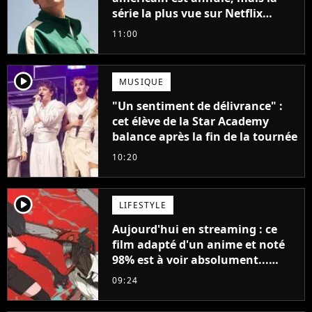
série la plus vue sur Netflix
pourrait avoir une version
11:00
française
player2
MUSIQUE
"Un sentiment de délivrance" :
cet élève de la Star Academy
balance après la fin de la tournée
10:20
player2
LIFESTYLE
Aujourd'hui en streaming : ce
film adapté d'un anime et noté
98% est à voir absolument...
sinon vous ne comprendrez plus
09:24
la série