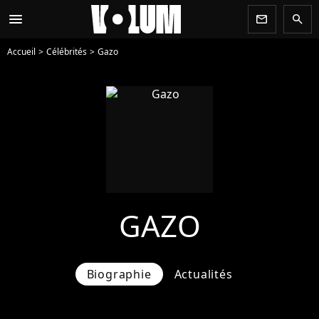
menu
newsletter
search
Accueil
Célébrités
Gazo
GAZO
Biographie
Actualités