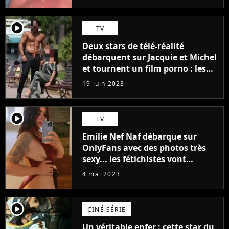
player2
TV
Deux stars de télé-réalité
débarquent sur Jacquie et Michel
et tournent un film porno : les
premières images du tournage
19 juin 2023
(exclu)
player2
TV
Emilie Nef Naf débarque sur
OnlyFans avec des photos très
sexy... les fétichistes vont
prendre leur pied !
4 mai 2023
player2
CINÉ SÉRIE
Un véritable enfer : cette star du