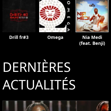
Drill fr#3
Omega
Nia Medi
(feat. Benji)
DERNIÈRES
ACTUALITÉS