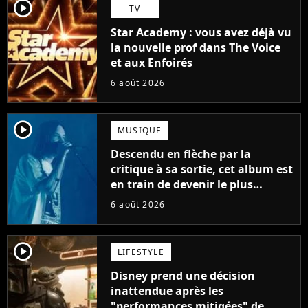
player2
TV
Star Academy : vous avez déjà vu
la nouvelle prof dans The Voice
et aux Enfoirés
6 août 2026
player2
MUSIQUE
Descendu en flèche par la
critique à sa sortie, cet album est
en train de devenir le plus
populaire de son auteur
6 août 2026
player2
LIFESTYLE
Disney prend une décision
inattendue après les
"performances mitigées" de