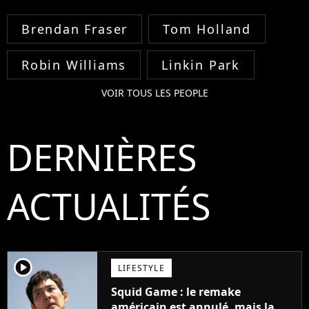
Brendan Fraser
Tom Holland
Robin Williams
Linkin Park
VOIR TOUS LES PEOPLE
DERNIÈRES
ACTUALITÉS
player2
LIFESTYLE
Squid Game : le remake
américain est annulé, mais la