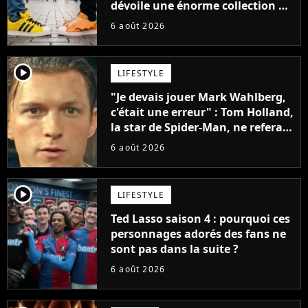
dévoile une énorme collection de
sneakers et je ne sais pas quoi en
6 août 2026
penser
player2
LIFESTYLE
"Je devais jouer Mark Wahlberg,
c'était une erreur" : Tom Holland,
la star de Spider-Man, ne referait
pas ce blockbuster
6 août 2026
player2
LIFESTYLE
Ted Lasso saison 4 : pourquoi ces
personnages adorés des fans ne
sont pas dans la suite ?
6 août 2026