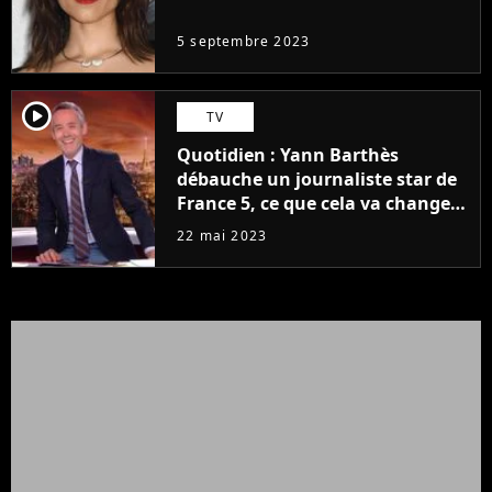
même pas..."
5 septembre 2023
player2
TV
Quotidien : Yann Barthès
débauche un journaliste star de
France 5, ce que cela va changer
à la rentrée
22 mai 2023