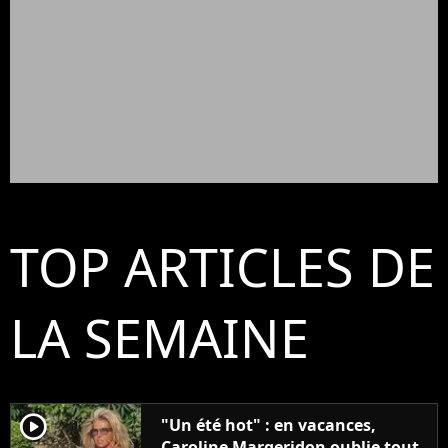
TOP ARTICLES DE
LA SEMAINE
player2
"Un été hot" : en vacances,
Caroline Margeridon oublie tout,