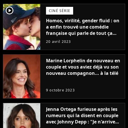
player2
CINÉ SÉRIE
Homos, virilité, gender fluid : on
a enfin trouvé une comédie
française qui parle de tout ça
sans être super ringarde
20 avril 2023
Marine Lorphelin de nouveau en
couple et vous aviez déjà vu son
nouveau compagnon... à la télé
9 octobre 2023
Jenna Ortega furieuse après les
rumeurs qui la disent en couple
avec Johnny Depp : "Je n'arrive