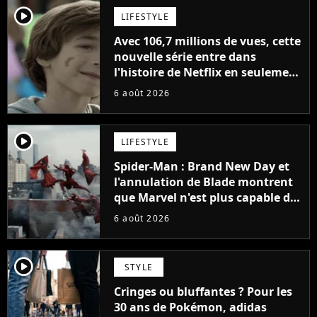
player2
LIFESTYLE
Avec 106,7 millions de vues, cette
nouvelle série entre dans
l'histoire de Netflix en seulement
48 jours
6 août 2026
player2
LIFESTYLE
Spider-Man : Brand New Day et
l'annulation de Blade montrent
que Marvel n'est plus capable de
faire quoi que ce soit de simple
6 août 2026
player2
STYLE
Cringes ou bluffantes ? Pour les
30 ans de Pokémon, adidas