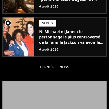
Vaiana et The Mandalorian &
6 août 2026
Grogu au box-office
player2
SÉRIES
Ni Michael ni Janet : le
personnage le plus controversé
de la famille Jackson va avoir le
droit à sa propre série
6 août 2026
DERNIÈRES NEWS