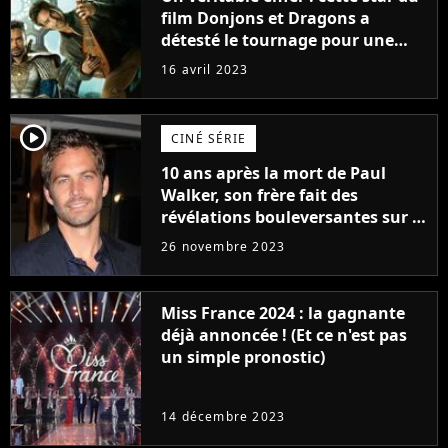
film Donjons et Dragons a
détesté le tournage pour une
raison très spéciale
16 avril 2023
player2
CINÉ SÉRIE
10 ans après la mort de Paul
Walker, son frère fait des
révélations bouleversantes sur la
réaction des acteurs de Fast and
26 novembre 2023
Furious
Miss France 2024 : la gagnante
déjà annoncée ! (Et ce n'est pas
un simple pronostic)
14 décembre 2023