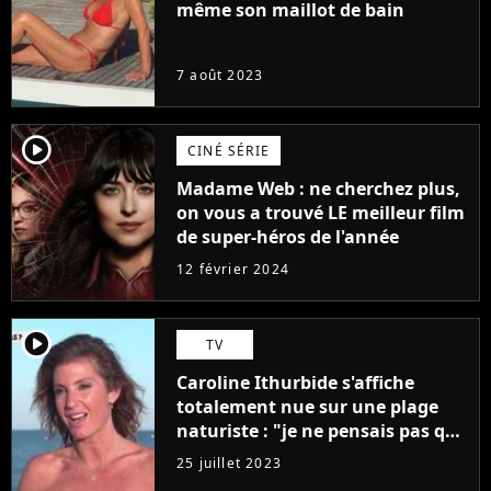
même son maillot de bain
7 août 2023
player2
CINÉ SÉRIE
Madame Web : ne cherchez plus,
on vous a trouvé LE meilleur film
de super-héros de l'année
12 février 2024
player2
TV
Caroline Ithurbide s'affiche
totalement nue sur une plage
naturiste : "je ne pensais pas que
j'arriverais à le faire..."
25 juillet 2023