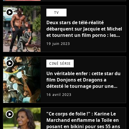
player2
TV
Deux stars de télé-réalité
débarquent sur Jacquie et Michel
et tournent un film porno : les
premières images du tournage
19 juin 2023
(exclu)
player2
CINÉ SÉRIE
Un véritable enfer : cette star du
film Donjons et Dragons a
détesté le tournage pour une
raison très spéciale
16 avril 2023
player2
"Ce corps de folie !" : Karine Le
Marchand enflamme la Toile en
posant en bikini pour ses 55 ans