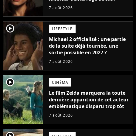
carrière avec son album Petal
7 août 2026
player2
LIFESTYLE
Michael 2 officialisé : une partie
de la suite déjà tournée, une
sortie possible en 2027 ?
7 août 2026
player2
CINÉMA
Le film Zelda marquera la toute
dernière apparition de cet acteur
emblématique disparu trop tôt
7 août 2026
player2