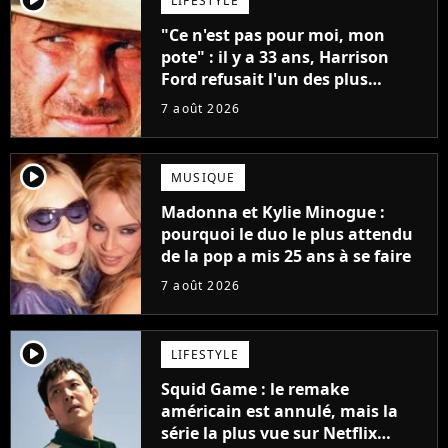
LIFESTYLE
"Ce n'est pas pour moi, mon
pote" : il y a 33 ans, Harrison
Ford refusait l'un des plus
grands succès de tous les temps
7 août 2026
player2
MUSIQUE
Madonna et Kylie Minogue :
pourquoi le duo le plus attendu
de la pop a mis 25 ans à se faire
7 août 2026
player2
LIFESTYLE
Squid Game : le remake
américain est annulé, mais la
série la plus vue sur Netflix