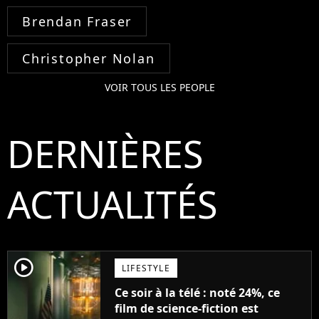
Brendan Fraser
Christopher Nolan
VOIR TOUS LES PEOPLE
DERNIÈRES
ACTUALITÉS
player2
LIFESTYLE
Ce soir à la télé : noté 24%, ce
film de science-fiction est