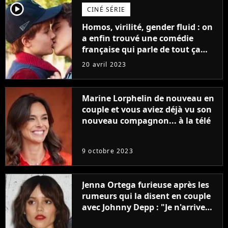
player2
CINÉ SÉRIE
Homos, virilité, gender fluid : on
a enfin trouvé une comédie
française qui parle de tout ça
sans être super ringarde
20 avril 2023
Marine Lorphelin de nouveau en
couple et vous aviez déjà vu son
nouveau compagnon... à la télé
9 octobre 2023
Jenna Ortega furieuse après les
rumeurs qui la disent en couple
avec Johnny Depp : "Je n'arrive
même pas..."