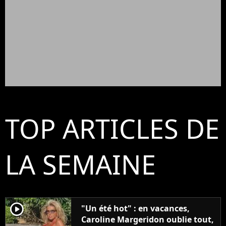
TOP ARTICLES DE
LA SEMAINE
player2
"Un été hot" : en vacances,
Caroline Margeridon oublie tout,