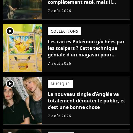
complètement raté, mais il
aurait pu être encore pire à
7 août 2026
cause de son acteur
player2
COLLECTIONS
Les cartes Pokémon gâchées par
les scalpers ? Cette technique
géniale d'un magasin pour
ruiner les revendeurs
7 août 2026
player2
MUSIQUE
Le nouveau single d'Angèle va
totalement dérouter le public, et
c'est une bonne chose
7 août 2026