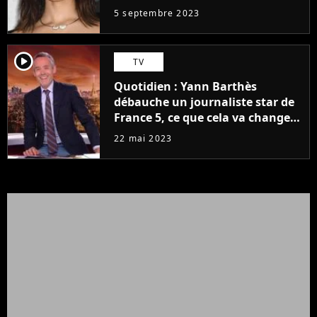
5 septembre 2023
player2
TV
Quotidien : Yann Barthès
débauche un journaliste star de
France 5, ce que cela va changer
à la rentrée
22 mai 2023