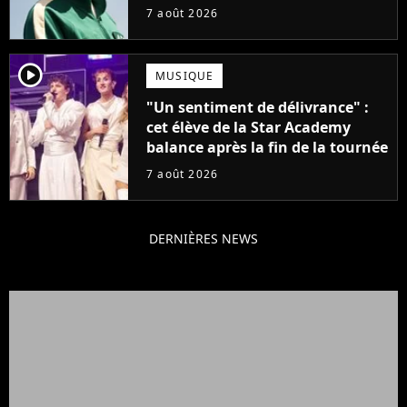
pourrait avoir une version
7 août 2026
française
player2
MUSIQUE
"Un sentiment de délivrance" :
cet élève de la Star Academy
balance après la fin de la tournée
7 août 2026
DERNIÈRES NEWS