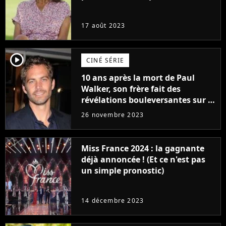
17 août 2023
player2
CINÉ SÉRIE
10 ans après la mort de Paul
Walker, son frère fait des
révélations bouleversantes sur la
réaction des acteurs de Fast and
26 novembre 2023
Furious
Miss France 2024 : la gagnante
déjà annoncée ! (Et ce n'est pas
un simple pronostic)
14 décembre 2023