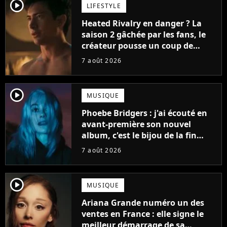
player2
LIFESTYLE
Heated Rivalry en danger ? La
saison 2 gâchée par les fans, le
créateur pousse un coup de
gueule
7 août 2026
player2
MUSIQUE
Phoebe Bridgers : j'ai écouté en
avant-première son nouvel
album, c'est le bijou de la fin
d'été
7 août 2026
player2
MUSIQUE
Ariana Grande numéro un des
ventes en France : elle signe le
meilleur démarrage de sa