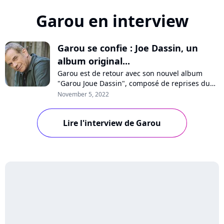
Garou en interview
Garou se confie : Joe Dassin, un
album original...
Garou est de retour avec son nouvel album
"Garou Joue Dassin", composé de reprises du
célèbre chanteur disparu. En interview sur
November 5, 2022
Purecharts, il se confie sur les chansons qui ont
bercé son enfance, nous raconte comment il a
Lire l'interview de Garou
réussi à les revisiter et révèle qu'il a écrit son
prochain album, composé de chans...