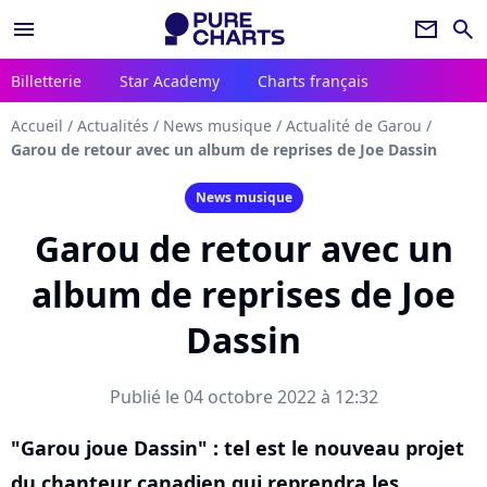
menu
newsletter
search
Billetterie
Star Academy
Charts français
Accueil
/
Actualités
/
News musique
/
Actualité de Garou
/
Garou de retour avec un album de reprises de Joe Dassin
News musique
Garou de retour avec un
album de reprises de Joe
Dassin
Publié le 04 octobre 2022 à 12:32
"Garou joue Dassin" : tel est le nouveau projet
du chanteur canadien qui reprendra les