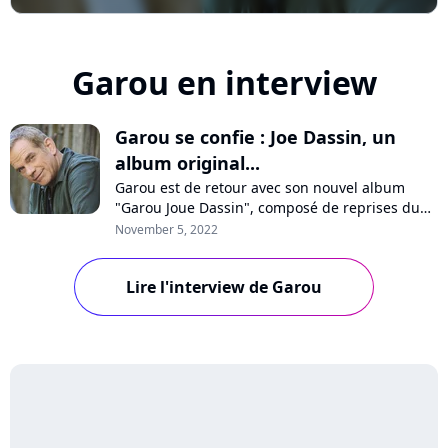
Garou en interview
Garou se confie : Joe Dassin, un
album original...
Garou est de retour avec son nouvel album
"Garou Joue Dassin", composé de reprises du
célèbre chanteur disparu. En interview sur
November 5, 2022
Purecharts, il se confie sur les chansons qui ont
bercé son enfance, nous raconte comment il a
Lire l'interview de Garou
réussi à les revisiter et révèle qu'il a écrit son
prochain album, composé de chans...