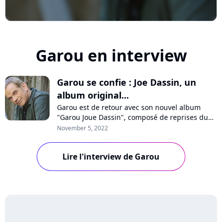
Garou en interview
Garou se confie : Joe Dassin, un
album original...
Garou est de retour avec son nouvel album
"Garou Joue Dassin", composé de reprises du
célèbre chanteur disparu. En interview sur
November 5, 2022
Purecharts, il se confie sur les chansons qui ont
bercé son enfance, nous raconte comment il a
Lire l'interview de Garou
réussi à les revisiter et révèle qu'il a écrit son
prochain album, composé de chans...