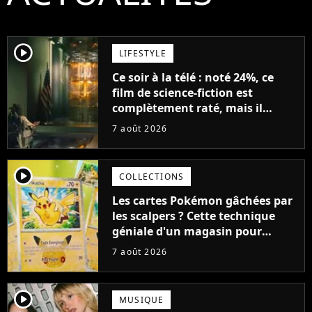
player2
LIFESTYLE
Ce soir à la télé : noté 24%, ce
film de science-fiction est
complètement raté, mais il
aurait pu être encore pire à
7 août 2026
cause de son acteur
player2
COLLECTIONS
Les cartes Pokémon gâchées par
les scalpers ? Cette technique
géniale d'un magasin pour
ruiner les revendeurs
7 août 2026
player2
MUSIQUE