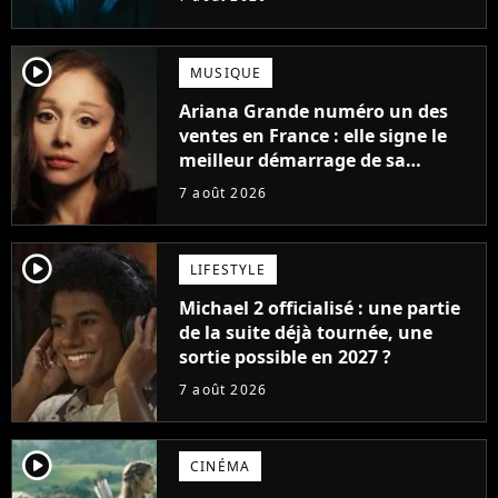
player2
MUSIQUE
Ariana Grande numéro un des
ventes en France : elle signe le
meilleur démarrage de sa
carrière avec son album Petal
7 août 2026
player2
LIFESTYLE
Michael 2 officialisé : une partie
de la suite déjà tournée, une
sortie possible en 2027 ?
7 août 2026
player2
CINÉMA