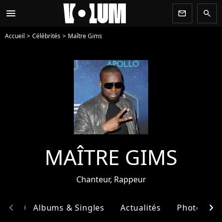
menu
newsletter
search
Accueil
Célébrités
Maître Gims
MAÎTRE GIMS
Chanteur, Rappeur
chevron_left
chevron_right
phie
Albums & Singles
Actualités
Photos