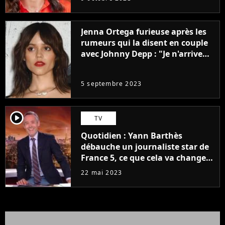
Jenna Ortega furieuse après les
rumeurs qui la disent en couple
avec Johnny Depp : "Je n'arrive
même pas..."
5 septembre 2023
player2
TV
Quotidien : Yann Barthès
débauche un journaliste star de
France 5, ce que cela va changer
à la rentrée
22 mai 2023