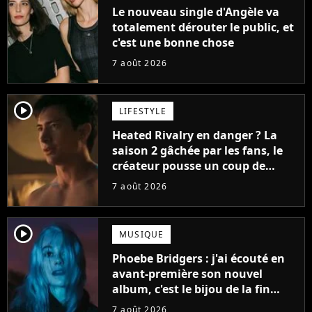
Le nouveau single d'Angèle va
totalement dérouter le public, et
c'est une bonne chose
7 août 2026
player2
LIFESTYLE
Heated Rivalry en danger ? La
saison 2 gâchée par les fans, le
créateur pousse un coup de
gueule
7 août 2026
player2
MUSIQUE
Phoebe Bridgers : j'ai écouté en
avant-première son nouvel
album, c'est le bijou de la fin
d'été
7 août 2026