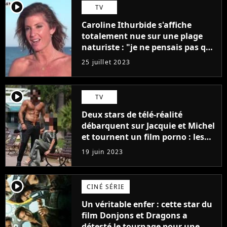
player2
TV
Caroline Ithurbide s'affiche
totalement nue sur une plage
naturiste : "je ne pensais pas que
j'arriverais à le faire..."
25 juillet 2023
player2
TV
Deux stars de télé-réalité
débarquent sur Jacquie et Michel
et tournent un film porno : les
premières images du tournage
19 juin 2023
(exclu)
player2
CINÉ SÉRIE
Un véritable enfer : cette star du
film Donjons et Dragons a
détesté le tournage pour une