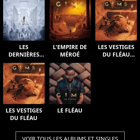
LES
L'EMPIRE DE
LES VESTIGES
DERNIÈRES
MÉROÉ
DU FLÉAU
VOLONTÉS DE
(Version
MOZART
deluxe)
(SYMPHONY)
LES VESTIGES
LE FLÉAU
DU FLÉAU
VOIR TOUS LES ALBUMS ET SINGLES