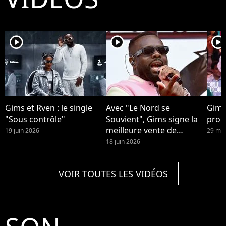
player2
player2
player2
Gims et Rven : le single
Avec "Le Nord se
Gims
"Sous contrôle"
Souvient", Gims signe la
prop
meilleure vente de
19 juin 2026
29 mai
l'année.
18 juin 2026
VOIR TOUTES LES VIDÉOS