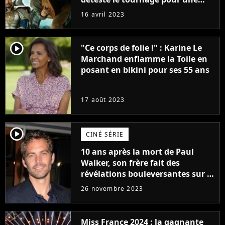
raison très spéciale
16 avril 2023
player2
"Ce corps de folie !" : Karine Le
Marchand enflamme la Toile en
posant en bikini pour ses 55 ans
17 août 2023
player2
CINÉ SÉRIE
10 ans après la mort de Paul
Walker, son frère fait des
révélations bouleversantes sur la
réaction des acteurs de Fast and
26 novembre 2023
Furious
Miss France 2024 : la gagnante