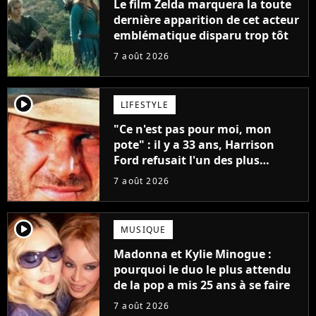
Le film Zelda marquera la toute
dernière apparition de cet acteur
emblématique disparu trop tôt
7 août 2026
player2
LIFESTYLE
"Ce n'est pas pour moi, mon
pote" : il y a 33 ans, Harrison
Ford refusait l'un des plus
grands succès de tous les temps
7 août 2026
player2
MUSIQUE
Madonna et Kylie Minogue :
pourquoi le duo le plus attendu
de la pop a mis 25 ans à se faire
7 août 2026