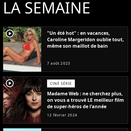
LA SEMAINE
player2
"Un été hot" : en vacances,
Caroline Margeridon oublie tout,
même son maillot de bain
7 août 2023
player2
CINÉ SÉRIE
Madame Web : ne cherchez plus,
on vous a trouvé LE meilleur film
de super-héros de l'année
12 février 2024