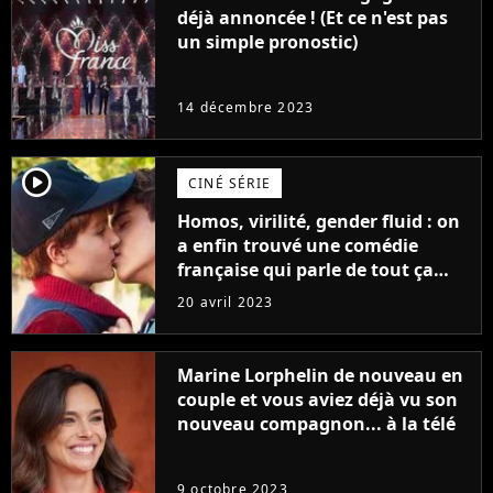
déjà annoncée ! (Et ce n'est pas
un simple pronostic)
14 décembre 2023
player2
CINÉ SÉRIE
Homos, virilité, gender fluid : on
a enfin trouvé une comédie
française qui parle de tout ça
sans être super ringarde
20 avril 2023
Marine Lorphelin de nouveau en
couple et vous aviez déjà vu son
nouveau compagnon... à la télé
9 octobre 2023