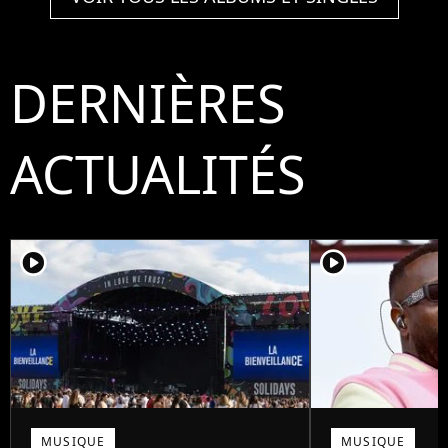
DERNIÈRES
ACTUALITÉS
player2
player2
MUSIQUE
MUSIQUE