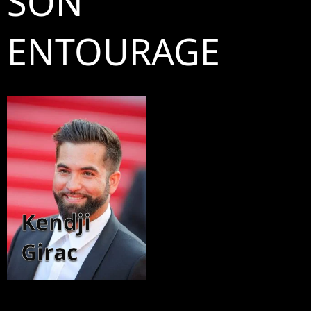
SON
ENTOURAGE
Kendji
Girac