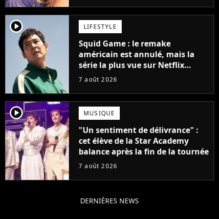
player2
LIFESTYLE
Squid Game : le remake
américain est annulé, mais la
série la plus vue sur Netflix
pourrait avoir une version
7 août 2026
française
player2
MUSIQUE
"Un sentiment de délivrance" :
cet élève de la Star Academy
balance après la fin de la tournée
7 août 2026
DERNIÈRES NEWS