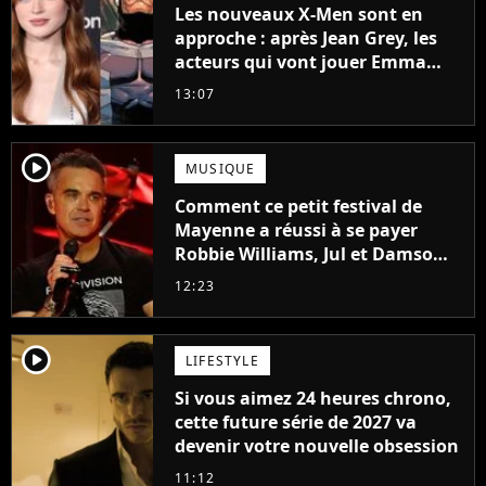
Les nouveaux X-Men sont en
approche : après Jean Grey, les
acteurs qui vont jouer Emma
Frost et Cyclope trouvés !
13:07
player2
MUSIQUE
Comment ce petit festival de
Mayenne a réussi à se payer
Robbie Williams, Jul et Damso
cette année ?
12:23
player2
LIFESTYLE
Si vous aimez 24 heures chrono,
cette future série de 2027 va
devenir votre nouvelle obsession
11:12