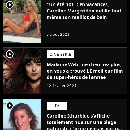
player2
"Un été hot" : en vacances,
Caroline Margeridon oublie tout,
même son maillot de bain
7 août 2023
player2
CINÉ SÉRIE
Madame Web : ne cherchez plus,
on vous a trouvé LE meilleur film
de super-héros de l'année
12 février 2024
player2
TV
Caroline Ithurbide s'affiche
totalement nue sur une plage
naturiste : "je ne pensais pas que