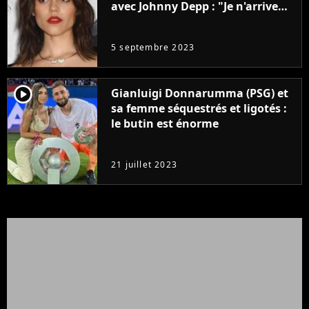
avec Johnny Depp : "Je n'arrive
même pas..."
5 septembre 2023
player2
Gianluigi Donnarumma (PSG) et
sa femme séquestrés et ligotés :
le butin est énorme
21 juillet 2023