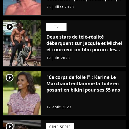
j'arriverais à le faire..."
25 juillet 2023
player2
TV
Deux stars de télé-réalité
débarquent sur Jacquie et Michel
et tournent un film porno : les
premières images du tournage
19 juin 2023
(exclu)
player2
"Ce corps de folie !" : Karine Le
Marchand enflamme la Toile en
posant en bikini pour ses 55 ans
17 août 2023
player2
CINÉ SÉRIE