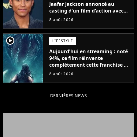
Jaafar Jackson annoncé au
casting d'un film d'action avec
Will Smith
8 août 2026
player2
LIFESTYLE
Aujourd'hui en streaming : noté
94%, ce film réinvente
complètement cette franchise de
science-fiction vieille de 40 ans
8 août 2026
DERNIÈRES NEWS