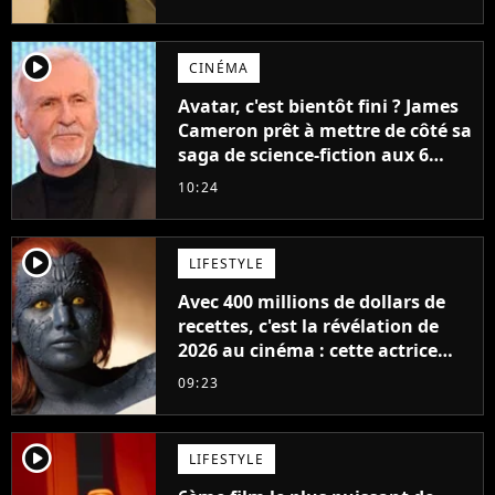
player2
CINÉMA
Avatar, c'est bientôt fini ? James
Cameron prêt à mettre de côté sa
saga de science-fiction aux 6
milliards de recettes
10:24
player2
LIFESTYLE
Avec 400 millions de dollars de
recettes, c'est la révélation de
2026 au cinéma : cette actrice
adorée prête à remplacer
09:23
Jennifer Lawrence chez Marvel
player2
LIFESTYLE