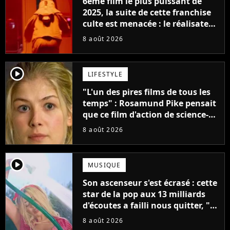
6ème film le plus puissant de
2025, la suite de cette franchise
culte est menacée : le réalisateur
claque la porte pour "différends
8 août 2026
créatifs"
player2
LIFESTYLE
"L'un des pires films de tous les
temps" : Rosamund Pike pensait
que ce film d'action de science-
fiction avec Dwayne Johnson
8 août 2026
mettrait fin à sa carrière
player2
MUSIQUE
Son ascenseur s'est écrasé : cette
star de la pop aux 13 milliards
d'écoutes a failli nous quitter, "Je
pensais ne plus jamais chanter"
8 août 2026