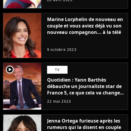
Marine Lorphelin de nouveau en
couple et vous aviez déjà vu son
nouveau compagnon... à la télé
9 octobre 2023
player2
TV
Quotidien : Yann Barthès
débauche un journaliste star de
France 5, ce que cela va changer
à la rentrée
22 mai 2023
Jenna Ortega furieuse après les
rumeurs qui la disent en couple