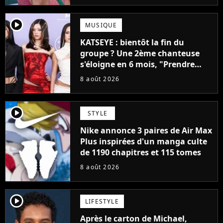
player2
MUSIQUE
KATSEYE : bientôt la fin du
groupe ? Une 2ème chanteuse
s'éloigne en 6 mois, "Prendre
cette décision n’a pas été facile"
8 août 2026
player2
STYLE
Nike annonce 3 paires de Air Max
Plus inspirées d'un manga culte
de 1190 chapitres et 115 tomes
8 août 2026
player2
LIFESTYLE
Après le carton de Michael,