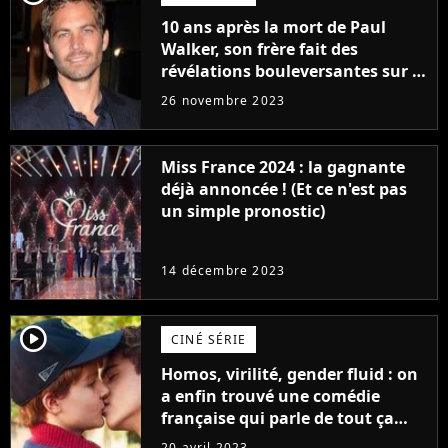
10 ans après la mort de Paul
Walker, son frère fait des
révélations bouleversantes sur la
réaction des acteurs de Fast and
26 novembre 2023
Furious
Miss France 2024 : la gagnante
déjà annoncée ! (Et ce n'est pas
un simple pronostic)
14 décembre 2023
player2
CINÉ SÉRIE
Homos, virilité, gender fluid : on
a enfin trouvé une comédie
française qui parle de tout ça
sans être super ringarde
20 avril 2023