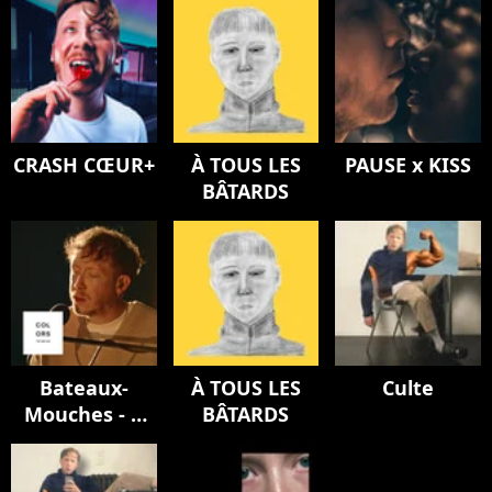
CRASH CŒUR+
À TOUS LES
PAUSE x KISS
BÂTARDS
Bateaux-
À TOUS LES
Culte
Mouches - A
BÂTARDS
COLORS
ENCORE